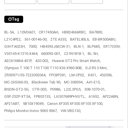
Tag
BL-5A,
L12M3A01,
CR17450AH,
HB824666RBC,
BA7800,
L21C4PE2,
361-00146-00,
ZTE A33S,
BATEL80L6,
EB-BR500ABU,
G3HTA023H,
7000,
HB4593J6ECW-31,
BLN-1,
BLP685,
ER17330V,
V30145-K1310-X464,
660093-001,
C21N1818-1,
BL-5H,
AEC616864-4S1P,
420-002,
Huawei GT2 Pro Smart Watch,
Olympus T 100 T 110 T100 T110 X36 X960 80B,
DJI RS 3 Mini,
ZR00971/SS-7222092064,
FPCBP281,
LM-CP02,
X431,
452096,
MC-265360-03,
Blackview Tab 90,
MC-308594,
A41-E15,
BISON-GT2-5G,
CTR-003,
P0986,
L22L3PG5,
308-1070-01,
GSP-2S2P-XT3A,
FPB0313S,
LiU307689PHVUTL,
A1652,
AP22ABN,
AP21A8T,
5B10X19049,
Canon XF305 XF300 XF105 XF100,
Philips Monitor Invivo 9065 9067,
VW-VBG130,