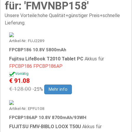
für: 'FMVNBP158'
Unsere Vorteile:hohe Qualität+günstiger Preis+schnelle
Lieferung.
Artikel-Nr.: FUJ2289
FPCBP186 10.8V 5800mAh
Fujitsu LifeBook T2010 Tablet PC
Akkus für
FPCBP186
FPCBP186AP
Vorrätig
€ 91.08
€ 128.00
-25%
Mehr info
Artikel-Nr.: EPFU108
FPCBP186AP 10.8V 8700mAh/93WH
FUJITSU FMV-BIBLO LOOX T50U
Akkus für