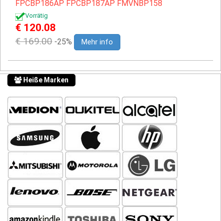
FPCBP186AP
FPCBP187AP
FMVNBP158
Vorrätig
€ 120.08
€ 169.00
-25%
Mehr info
Heiße Marken