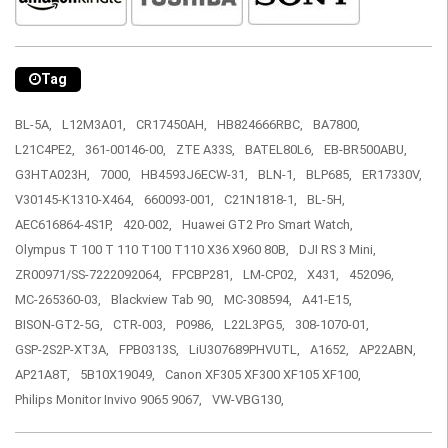
Tag
BL-5A,
L12M3A01,
CR17450AH,
HB824666RBC,
BA7800,
L21C4PE2,
361-00146-00,
ZTE A33S,
BATEL80L6,
EB-BR500ABU,
G3HTA023H,
7000,
HB4593J6ECW-31,
BLN-1,
BLP685,
ER17330V,
V30145-K1310-X464,
660093-001,
C21N1818-1,
BL-5H,
AEC616864-4S1P,
420-002,
Huawei GT2 Pro Smart Watch,
Olympus T 100 T 110 T100 T110 X36 X960 80B,
DJI RS 3 Mini,
ZR00971/SS-7222092064,
FPCBP281,
LM-CP02,
X431,
452096,
MC-265360-03,
Blackview Tab 90,
MC-308594,
A41-E15,
BISON-GT2-5G,
CTR-003,
P0986,
L22L3PG5,
308-1070-01,
GSP-2S2P-XT3A,
FPB0313S,
LiU307689PHVUTL,
A1652,
AP22ABN,
AP21A8T,
5B10X19049,
Canon XF305 XF300 XF105 XF100,
Philips Monitor Invivo 9065 9067,
VW-VBG130,