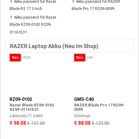
+
+
Akku passend für Razer
Akku passend für RAZER
Blade R2 17.3 Inch
Blade Pro 17 RZ09-0099
+
Akku passend für Razer
Blade RZ09-0102 RZ09-
01161E31...
RAZER Laptop Akku (Neu Im Shop)
Neu
Neu
RZ09-0102
GMS-C40
Razer Blade RZ09-0102
RAZER Blade Pro 17 RZ09-
RZ09-01161E31
0099
6400mAh/71.04Wh
5000mah
€ 98.08
€ 88.08
€ 137.00
€ 123.00