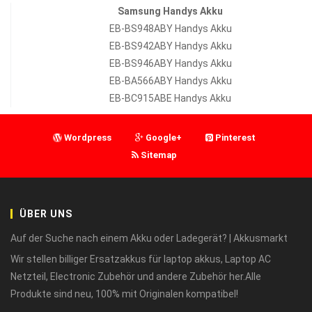
Samsung Handys Akku
EB-BS948ABY Handys Akku
EB-BS942ABY Handys Akku
EB-BS946ABY Handys Akku
EB-BA566ABY Handys Akku
EB-BC915ABE Handys Akku
Wordpress
Google+
Pinterest
Sitemap
ÜBER UNS
Auf der Suche nach einem Akku oder Ladegerät? | Akkusmarkt
Wir stellen billiger Ersatzakkus für laptop akkus, Laptop AC
Netzteil, Electronic Zubehör und andere Zubehör her.Alle
Produkte sind neu, 100% mit Originalen kompatibel!