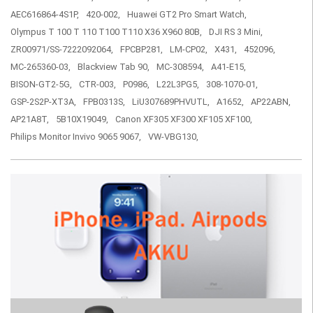
AEC616864-4S1P,
420-002,
Huawei GT2 Pro Smart Watch,
Olympus T 100 T 110 T100 T110 X36 X960 80B,
DJI RS 3 Mini,
ZR00971/SS-7222092064,
FPCBP281,
LM-CP02,
X431,
452096,
MC-265360-03,
Blackview Tab 90,
MC-308594,
A41-E15,
BISON-GT2-5G,
CTR-003,
P0986,
L22L3PG5,
308-1070-01,
GSP-2S2P-XT3A,
FPB0313S,
LiU307689PHVUTL,
A1652,
AP22ABN,
AP21A8T,
5B10X19049,
Canon XF305 XF300 XF105 XF100,
Philips Monitor Invivo 9065 9067,
VW-VBG130,