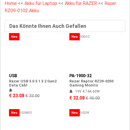
Home
<<
Akku für Laptop
<<
Akku für RAZER
<<
Razer
RZ09-0102 Akku
Das Könnte Ihnen Auch Gefallen
Neu
Neu
USB
PA-1900-32
Razer USB 3.0 3.1 3.2 Gen2
Razer Raptor RZ39-0350
Data Cabl
Gaming Monito
19V 4.74A 60W
€ 23.08
€ 33.00
€ 32.08
€ 46.00
Neu
Neu