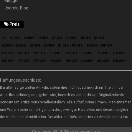
Blogger
Joomla-Blog
Preis
0 € - 13.08 €
13.08 € - 27.08 €
27.08 € - 40.08 €
40.08 € - 54.08 €
54.08 € - 68.08 €
68.08 € - 81.08 €
81.08 € - 95.08 €
95.08 € - 109.08 €
109.08 € - 122.08 €
122.08 € - 136.08 €
136.08 € - 150.08 €
150.08 € - 163.08 €
163.08 € - 177.08 €
177.08 € - 190.08 €
190.08 € - 204.08 €
204.08 € - 526.08 €
Haftungsausschluss:
Bei allen aufgeführten Artikeln, sofern dies nicht ausdrücklich im Titel / in der
Artikelbezeichnung angegeben wird, handelt es sich nicht um Originalzubehör,
sondern um Artikel von Fremdherstellern. Alle aufgeführten Firmen-, Markennamen
und Warenzeichen sind Eigentum des jeweiligen Herstellers und dienen lediglich
der eindeutigen Identifikation. Der Akku ist 100% baugleich zu dem Original Akku.
Copyright © 2026 akkusmarkt.de