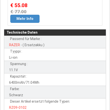
€ 55.08
€ 77.00
Mehr Info
Technische Daten
Passend für Marke :
RAZER
- ( Ersatzakku )
Tyyppi :
Li-ion
Spannung :
11.1V
Kapazität :
6400mAh/71.04Wh
Farbe:
Schwarz
Dieser Artikel ersetzt folgende Typen:
RZ09-0102