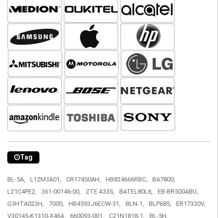
Tag
BL-5A,
L12M3A01,
CR17450AH,
HB824666RBC,
BA7800,
L21C4PE2,
361-00146-00,
ZTE A33S,
BATEL80L6,
EB-BR500ABU,
G3HTA023H,
7000,
HB4593J6ECW-31,
BLN-1,
BLP685,
ER17330V,
V30145-K1310-X464,
660093-001,
C21N1818-1,
BL-5H,