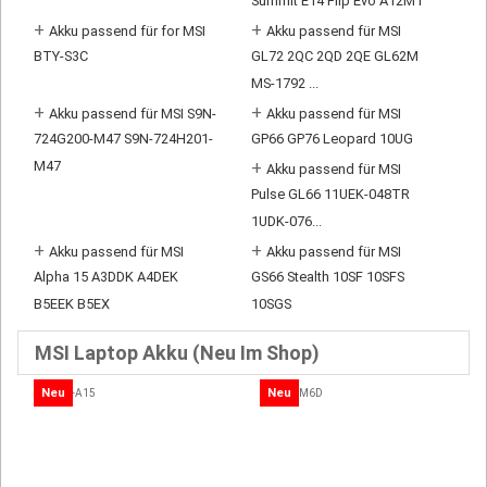
Summit E14 Flip Evo A12MT
+
+
Akku passend für for MSI
Akku passend für MSI
BTY-S3C
GL72 2QC 2QD 2QE GL62M
MS-1792 ...
+
+
Akku passend für MSI S9N-
Akku passend für MSI
724G200-M47 S9N-724H201-
GP66 GP76 Leopard 10UG
M47
+
Akku passend für MSI
Pulse GL66 11UEK-048TR
1UDK-076...
+
+
Akku passend für MSI
Akku passend für MSI
Alpha 15 A3DDK A4DEK
GS66 Stealth 10SF 10SFS
B5EEK B5EX
10SGS
MSI Laptop Akku (Neu Im Shop)
Neu
Neu