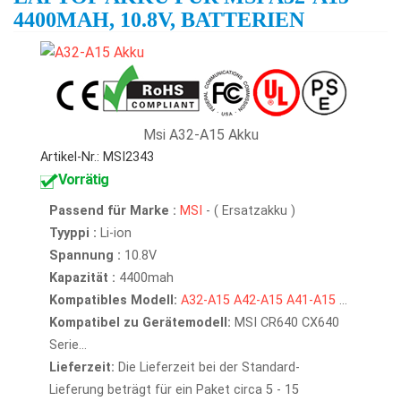
4400MAH, 10.8V, BATTERIEN
Msi A32-A15 Akku
Artikel-Nr.: MSI2343
Vorrätig
Passend für Marke :
MSI
- ( Ersatzakku )
Tyyppi :
Li-ion
Spannung :
10.8V
Kapazität :
4400mah
Kompatibles Modell:
A32-A15
A42-A15
A41-A15
...
Kompatibel zu Gerätemodell:
MSI CR640 CX640
Serie...
Lieferzeit:
Die Lieferzeit bei der Standard-
Lieferung beträgt für ein Paket circa 5 - 15