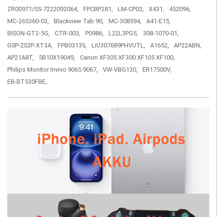
ZR00971/SS-7222092064,
FPCBP281,
LM-CP02,
X431,
452096,
MC-265360-03,
Blackview Tab 90,
MC-308594,
A41-E15,
BISON-GT2-5G,
CTR-003,
P0986,
L22L3PG5,
308-1070-01,
GSP-2S2P-XT3A,
FPB0313S,
LiU307689PHVUTL,
A1652,
AP22ABN,
AP21A8T,
5B10X19049,
Canon XF305 XF300 XF105 XF100,
Philips Monitor Invivo 9065 9067,
VW-VBG130,
ER17500V,
EB-BT530FBE,