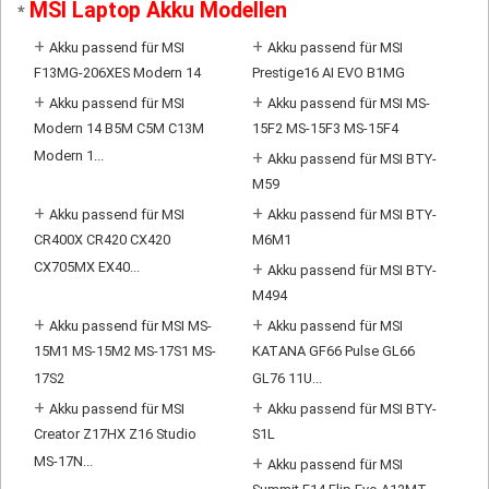
MSI Laptop Akku Modellen
*
+
+
Akku passend für MSI
Akku passend für MSI
F13MG-206XES Modern 14
Prestige16 AI EVO B1MG
+
+
Akku passend für MSI
Akku passend für MSI MS-
Modern 14 B5M C5M C13M
15F2 MS-15F3 MS-15F4
Modern 1...
+
Akku passend für MSI BTY-
M59
+
+
Akku passend für MSI
Akku passend für MSI BTY-
CR400X CR420 CX420
M6M1
CX705MX EX40...
+
Akku passend für MSI BTY-
M494
+
+
Akku passend für MSI MS-
Akku passend für MSI
15M1 MS-15M2 MS-17S1 MS-
KATANA GF66 Pulse GL66
17S2
GL76 11U...
+
+
Akku passend für MSI
Akku passend für MSI BTY-
Creator Z17HX Z16 Studio
S1L
MS-17N...
+
Akku passend für MSI