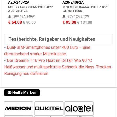
A20-240P2A
A20-240P2A
MSI Katana GF66 12UE-077
MSI GE76 Raider 11UE-1056
A20-240P2A
GE76111056
20V 12A 240W
20V 12A 240W
€ 64.08
€ 95.08
€ 90.00
€ 134.00
Testberichte, Ratgeber und Neuigkeiten
-
Dual-SIM-Smartphones unter 400 Euro – eine
überraschend starke Mittelklasse
-
Der Dreame T16 Pro Heat im Detail: Wie 90 °C
Heißwasser und multispektrale Sensorik die Nass-Trocken-
Reinigung neu definieren
Heiße Marken