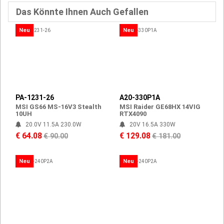
Das Könnte Ihnen Auch Gefallen
Neu
Neu
PA-1231-26
A20-330P1A
MSI GS66 MS-16V3 Stealth
MSI Raider GE68HX 14VIG
10UH
RTX4090
20.0V 11.5A 230.0W
20V 16.5A 330W
€ 64.08
€ 129.08
€ 90.00
€ 181.00
Neu
Neu