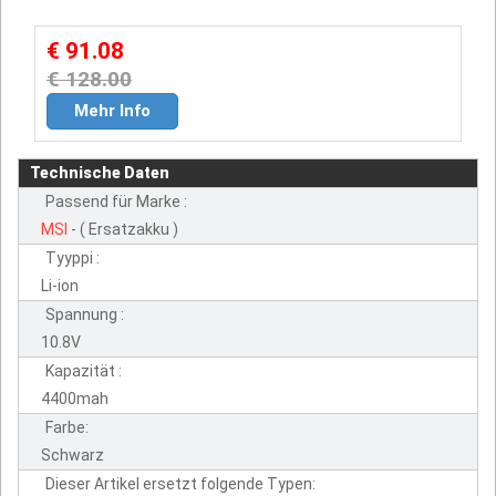
€ 91.08
€ 128.00
Mehr Info
Technische Daten
Passend für Marke :
MSI
- ( Ersatzakku )
Tyyppi :
Li-ion
Spannung :
10.8V
Kapazität :
4400mah
Farbe:
Schwarz
Dieser Artikel ersetzt folgende Typen: