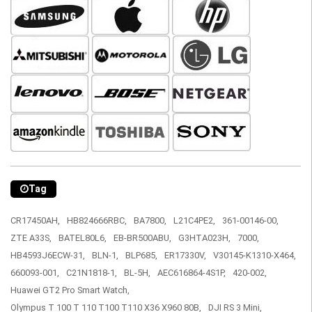
Tag
CR17450AH,
HB824666RBC,
BA7800,
L21C4PE2,
361-00146-00,
ZTE A33S,
BATEL80L6,
EB-BR500ABU,
G3HTA023H,
7000,
HB4593J6ECW-31,
BLN-1,
BLP685,
ER17330V,
V30145-K1310-X464,
660093-001,
C21N1818-1,
BL-5H,
AEC616864-4S1P,
420-002,
Huawei GT2 Pro Smart Watch,
Olympus T 100 T 110 T100 T110 X36 X960 80B,
DJI RS 3 Mini,