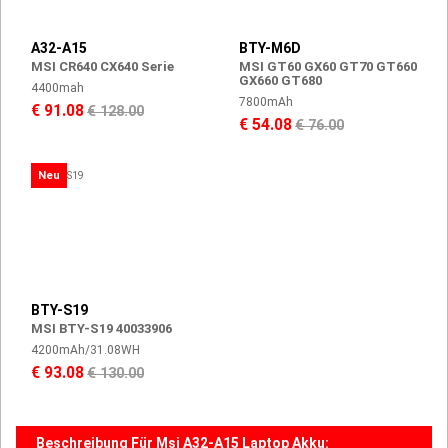
A32-A15
BTY-M6D
MSI CR640 CX640 Serie
MSI GT60 GX60 GT70 GT660
GX660 GT680
4400mah
7800mAh
€ 91.08
€ 128.00
€ 54.08
€ 76.00
Neu
BTY-S19
MSI BTY-S19 40033906
4200mAh/31.08WH
€ 93.08
€ 130.00
Beschreibung Für Msi A32-A15 Laptop Akku: