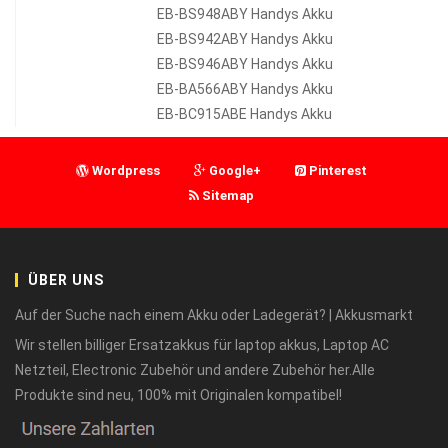
EB-BS948ABY Handys Akku
EB-BS942ABY Handys Akku
EB-BS946ABY Handys Akku
EB-BA566ABY Handys Akku
EB-BC915ABE Handys Akku
Wordpress
Google+
Pinterest
Sitemap
ÜBER UNS
Auf der Suche nach einem Akku oder Ladegerät? | Akkusmarkt
Wir stellen billiger Ersatzakkus für laptop akkus, Laptop AC
Netzteil, Electronic Zubehör und andere Zubehör her.Alle
Produkte sind neu, 100% mit Originalen kompatibel!