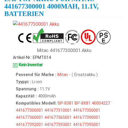
441677300001 4000MAH, 11.1V,
BATTERIEN
Mitac 441677300001 Akku
Artikel-Nr.: EPMT014
Kein Inventar
Passend für Marke :
Mitac
- ( Ersatzakku )
Tyyppi :
Li-ion
Spannung :
11.1V
Kapazität :
4000mAh
Kompatibles Modell:
BP-8381
BP-8X81
40004227
441677300001
441677310001
441677350001
441677360001
441677365001
441677390001
441677392001
441677393001
441677395001