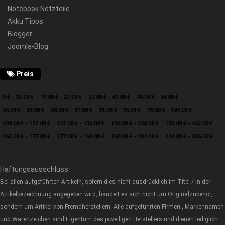
Notebook Netzteile
Akku Tipps
Blogger
Joomla-Blog
Preis
0 € - 13.08 €
13.08 € - 27.08 €
27.08 € - 40.08 €
40.08 € - 54.08 €
54.08 € - 68.08 €
68.08 € - 81.08 €
81.08 € - 95.08 €
95.08 € - 109.08 €
109.08 € - 122.08 €
122.08 € - 136.08 €
136.08 € - 150.08 €
150.08 € - 163.08 €
163.08 € - 177.08 €
177.08 € - 190.08 €
190.08 € - 204.08 €
204.08 € - 526.08 €
Haftungsausschluss:
Bei allen aufgeführten Artikeln, sofern dies nicht ausdrücklich im Titel / in der
Artikelbezeichnung angegeben wird, handelt es sich nicht um Originalzubehör,
sondern um Artikel von Fremdherstellern. Alle aufgeführten Firmen-, Markennamen
und Warenzeichen sind Eigentum des jeweiligen Herstellers und dienen lediglich