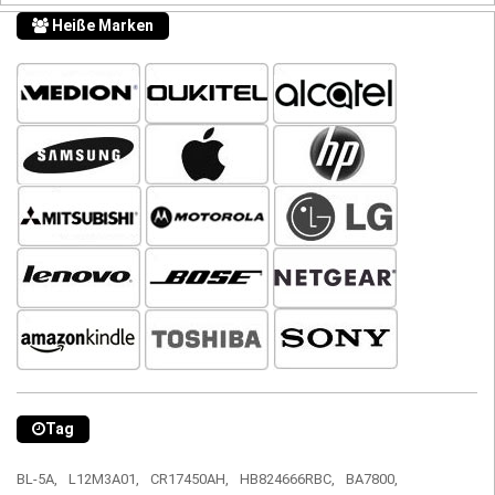
Heiße Marken
Tag
BL-5A,
L12M3A01,
CR17450AH,
HB824666RBC,
BA7800,