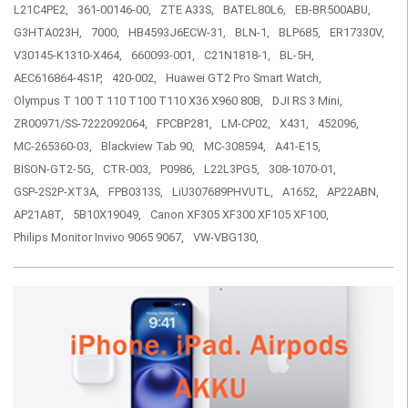
L21C4PE2,
361-00146-00,
ZTE A33S,
BATEL80L6,
EB-BR500ABU,
G3HTA023H,
7000,
HB4593J6ECW-31,
BLN-1,
BLP685,
ER17330V,
V30145-K1310-X464,
660093-001,
C21N1818-1,
BL-5H,
AEC616864-4S1P,
420-002,
Huawei GT2 Pro Smart Watch,
Olympus T 100 T 110 T100 T110 X36 X960 80B,
DJI RS 3 Mini,
ZR00971/SS-7222092064,
FPCBP281,
LM-CP02,
X431,
452096,
MC-265360-03,
Blackview Tab 90,
MC-308594,
A41-E15,
BISON-GT2-5G,
CTR-003,
P0986,
L22L3PG5,
308-1070-01,
GSP-2S2P-XT3A,
FPB0313S,
LiU307689PHVUTL,
A1652,
AP22ABN,
AP21A8T,
5B10X19049,
Canon XF305 XF300 XF105 XF100,
Philips Monitor Invivo 9065 9067,
VW-VBG130,