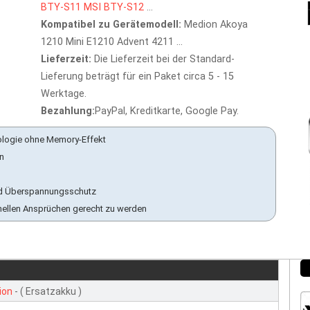
BTY-S11
MSI
BTY-S12
...
Kompatibel zu Gerätemodell:
Medion Akoya
1210 Mini E1210 Advent 4211 ...
Lieferzeit:
Die Lieferzeit bei der Standard-
Lieferung beträgt für ein Paket circa 5 - 15
Werktage.
Bezahlung:
PayPal, Kreditkarte, Google Pay.
ologie ohne Memory-Effekt
en
 und Überspannungsschutz
nellen Ansprüchen gerecht zu werden
ion
- ( Ersatzakku )