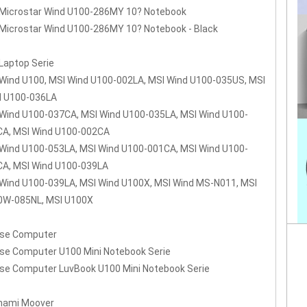
 Microstar Wind U100-286MY 10? Notebook
Microstar Wind U100-286MY 10? Notebook - Black
Laptop Serie
Wind U100, MSI Wind U100-002LA, MSI Wind U100-035US, MSI
d U100-036LA
Wind U100-037CA, MSI Wind U100-035LA, MSI Wind U100-
CA, MSI Wind U100-002CA
Wind U100-053LA, MSI Wind U100-001CA, MSI Wind U100-
CA, MSI Wind U100-039LA
Wind U100-039LA, MSI Wind U100X, MSI Wind MS-N011, MSI
0W-085NL, MSI U100X
se Computer
e Computer U100 Mini Notebook Serie
e Computer LuvBook U100 Mini Notebook Serie
nami Moover