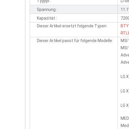
Tyyppi :
Li-io
Spannung :
11.
Kapazität :
720
Dieser Artikel ersetzt folgende Typen:
BTY
RTL
Dieser Artikel passt für folgende Modelle:
MSI
MSI 
Adv
Adve
LG X
LG X
LG X
MED
Medi