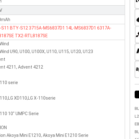
n
1V
0mAh
-S11
BTY-S12
3715A-MS6837D1
14L-MS6837D1
6317A-
8187SE
TX2-RTL8187SE
 Wind
Wind U90, U100, U100X, U110, U115, U120, U123
ent
nt 4211, Advent 4212
110 serie
110,LG XD110,LG X-110serie
BL
110 10" UMPC Serie
L2
EB
ION
BL
on Akoya Mini E1210, Akoya Mini E1210 Serie