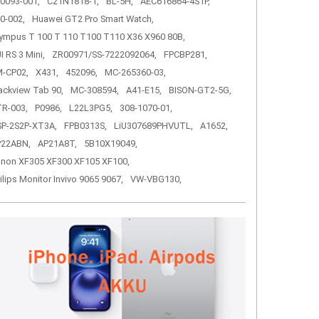
0093-001,
C21N1818-1,
BL-5H,
AEC616864-4S1P,
0-002,
Huawei GT2 Pro Smart Watch,
ympus T 100 T 110 T100 T110 X36 X960 80B,
I RS 3 Mini,
ZR00971/SS-7222092064,
FPCBP281,
-CP02,
X431,
452096,
MC-265360-03,
ackview Tab 90,
MC-308594,
A41-E15,
BISON-GT2-5G,
R-003,
P0986,
L22L3PG5,
308-1070-01,
P-2S2P-XT3A,
FPB0313S,
LiU307689PHVUTL,
A1652,
P22ABN,
AP21A8T,
5B10X19049,
non XF305 XF300 XF105 XF100,
ilips Monitor Invivo 9065 9067,
VW-VBG130,