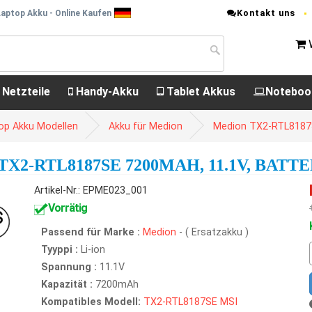
Kontakt uns
aptop Akku - Online Kaufen
 Netzteile
Handy-Akku
Tablet Akkus
Noteboo
op Akku Modellen
Akku für Medion
Medion TX2-RTL8187
2-RTL8187SE 7200MAH, 11.1V, BATT
Artikel-Nr.: EPME023_001
Vorrätig
Passend für Marke :
Medion
- ( Ersatzakku )
Tyyppi :
Li-ion
Spannung :
11.1V
Kapazität :
7200mAh
Kompatibles Modell:
TX2-RTL8187SE
MSI