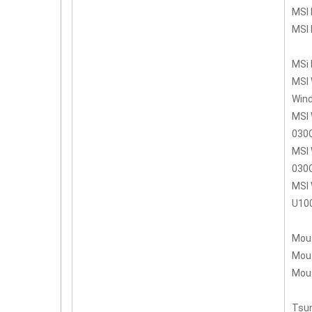
MSI
MSI 
MSi 
MSI 
Win
MSI 
030
MSI 
030
MSI 
U10
Mou
Mous
Mous
Tsu