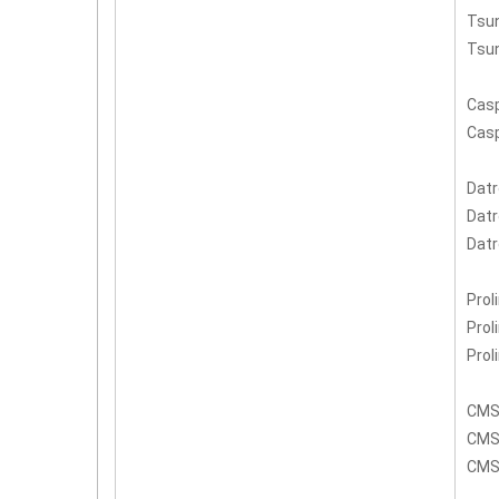
Tsu
Tsu
Cas
Casp
Dat
Datr
Datr
Prol
Prol
Prol
CM
CMS
CMS