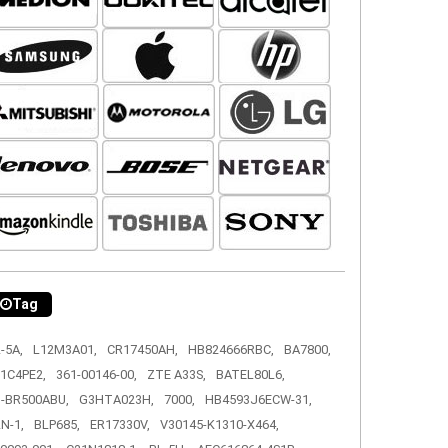
Tag
-5A,
L12M3A01,
CR17450AH,
HB824666RBC,
BA7800,
1C4PE2,
361-00146-00,
ZTE A33S,
BATEL80L6,
-BR500ABU,
G3HTA023H,
7000,
HB4593J6ECW-31,
N-1,
BLP685,
ER17330V,
V30145-K1310-X464,