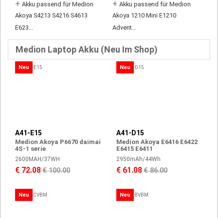
+
+
Akku passend für Medion
Akku passend für Medion
Akoya S4213 S4216 S4613
Akoya 1210 Mini E1210
E623...
Advent...
Medion Laptop Akku (Neu Im Shop)
Neu
Neu
A41-E15
A41-D15
Medion Akoya P6670 daimai
Medion Akoya E6416 E6422
4S-1 serie
E6415 E6411
2600MAH/37WH
2950mAh/44Wh
€ 72.08
€ 61.08
€ 100.00
€ 86.00
Neu
Neu