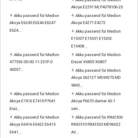
Akoya E2291 MLP4078106-2S
+
+
Akku passend für Medion
Akku passend für Medion
Akoya E6245 E6246 E6247
Akoya E4271 E4272
E624...
+
Akku passend für Medion
E15307 E15301 E15302
E15408 ...
+
+
Akku passend für Medion
Akku passend für Medion
477592-00-00-11-2S1P-0
Erazer X6805 X6807
40057...
+
Akku passend für Medion
Akoya S6212T MD99270 MD
9845...
+
+
Akku passend für Medion
Akku passend für Medion
Akoya E7416 E7419 P7641
Akoya P6670 daimai 4S-1
Eraz...
seri...
+
+
Akku passend für Medion
Akku passend für RIM2500
Akoya E6416 E6422 E6415
RIM2510 RIM2520 MD96022
E641...
Ari...