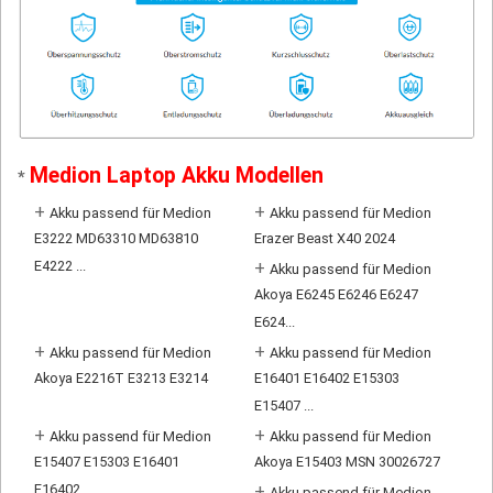
Medion Laptop Akku Modellen
*
+
+
Akku passend für Medion
Akku passend für Medion
E3222 MD63310 MD63810
Erazer Beast X40 2024
E4222 ...
+
Akku passend für Medion
Akoya E6245 E6246 E6247
E624...
+
+
Akku passend für Medion
Akku passend für Medion
Akoya E2216T E3213 E3214
E16401 E16402 E15303
E15407 ...
+
+
Akku passend für Medion
Akku passend für Medion
E15407 E15303 E16401
Akoya E15403 MSN 30026727
E16402
+
Akku passend für Medion