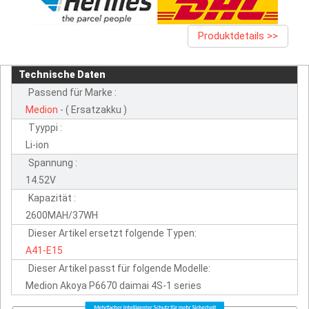
Produktdetails >>
Technische Daten
Passend für Marke :
Medion
- ( Ersatzakku )
Tyyppi :
Li-ion
Spannung :
14.52V
Kapazität :
2600MAH/37WH
Dieser Artikel ersetzt folgende Typen:
A41-E15
Dieser Artikel passt für folgende Modelle:
Medion Akoya P6670 daimai 4S-1 series