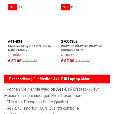
Neu
Neu
A41-B34
S70043LB
Medion Akoya S4213 S4216
RIM2500 RIM2510 RIM2520
S4613 E6237
MD96022 Arim
2600mAh
4300mah
€ 83.08
€ 87.08
€ 117.00
€ 122.00
Beschreibung Für Medion A41-E15 Laptop Akku:
- Können Sie hier die
Medion A41-E15
Ersatzakku für
Medion mit dem niedrigen Preis bekommen!
- GÜnstige Preise mit hoher Qualität!
-
A41-E15,
sind für 100% Qualittskontrolle