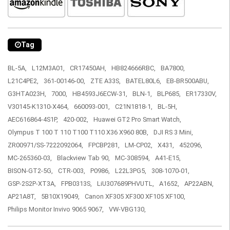
Tag
BL-5A,
L12M3A01,
CR17450AH,
HB824666RBC,
BA7800,
L21C4PE2,
361-00146-00,
ZTE A33S,
BATEL80L6,
EB-BR500ABU,
G3HTA023H,
7000,
HB4593J6ECW-31,
BLN-1,
BLP685,
ER17330V,
V30145-K1310-X464,
660093-001,
C21N1818-1,
BL-5H,
AEC616864-4S1P,
420-002,
Huawei GT2 Pro Smart Watch,
Olympus T 100 T 110 T100 T110 X36 X960 80B,
DJI RS 3 Mini,
ZR00971/SS-7222092064,
FPCBP281,
LM-CP02,
X431,
452096,
MC-265360-03,
Blackview Tab 90,
MC-308594,
A41-E15,
BISON-GT2-5G,
CTR-003,
P0986,
L22L3PG5,
308-1070-01,
GSP-2S2P-XT3A,
FPB0313S,
LiU307689PHVUTL,
A1652,
AP22ABN,
AP21A8T,
5B10X19049,
Canon XF305 XF300 XF105 XF100,
Philips Monitor Invivo 9065 9067,
VW-VBG130,