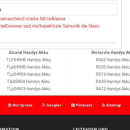
n
berraschend starke Mittelklasse
Heißwasser und multispektrale Sensorik die Nass-
Alcatel Handys Akku
Motorola Handys A
TLP049HB Handys Akku
RA52 Handys Akk
TLp049HB Handys Akku
RS35 Handys Akk
TLp049G9 Handys Akku
RS13 Handys Akk
Tlp058DA Handys Akku
RA33 Handys Akk
TLp049C9 Handys Akku
RA12 Handys Akk
Wordpress
Google+
Pinterest
Sitemap
RMATION
LEITFADEN UND