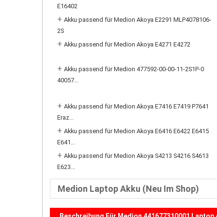
E16402
+
Akku passend für Medion Akoya E2291 MLP4078106-
2S
+
Akku passend für Medion Akoya E4271 E4272
+
Akku passend für Medion 477592-00-00-11-2S1P-0
40057...
+
Akku passend für Medion Akoya E7416 E7419 P7641
Eraz...
+
Akku passend für Medion Akoya E6416 E6422 E6415
E641...
+
Akku passend für Medion Akoya S4213 S4216 S4613
E623...
Medion Laptop Akku (Neu Im Shop)
Beschreibung Für Medion 441677310001 Laptop 