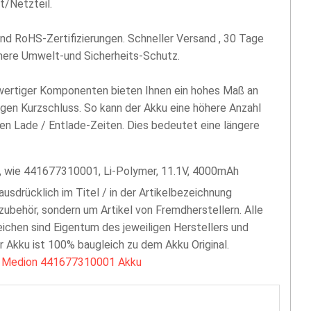
t/Netzteil.
nd RoHS-Zertifizierungen. Schneller Versand , 30 Tage
öhere Umwelt-und Sicherheits-Schutz.
hwertiger Komponenten bieten Ihnen ein hohes Maß an
egen Kurzschluss. So kann der Akku eine höhere Anzahl
len Lade / Entlade-Zeiten. Dies bedeutet eine längere
wie 441677310001, Li-Polymer, 11.1V, 4000mAh
 ausdrücklich im Titel / in der Artikelbezeichnung
zubehör, sondern um Artikel von Fremdherstellern. Alle
chen sind Eigentum des jeweiligen Herstellers und
er Akku ist 100% baugleich zu dem Akku Original.
<
Medion 441677310001 Akku