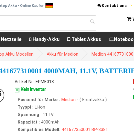
Kontakt uns
top Akku - Online Kaufen
 Netzteile
Handy-Akku
Tablet Akkus
Noteboo
op Akku Modellen
Akku für Medion
Medion 44167731000
1677310001 4000MAH, 11.1V, BATTERI
Artikel-Nr.: EPME013
Kein Inventar
Passend für Marke :
Medion
- ( Ersatzakku )
Tyyppi :
Li-ion
Spannung :
11.1V
Kapazität :
4000mAh
Kompatibles Modell:
441677350001
BP-8381