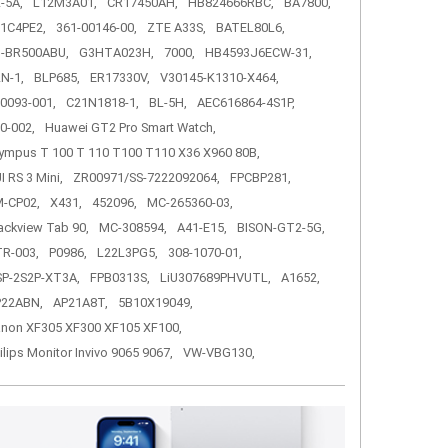
-5A,
L12M3A01,
CR17450AH,
HB824666RBC,
BA7800,
1C4PE2,
361-00146-00,
ZTE A33S,
BATEL80L6,
-BR500ABU,
G3HTA023H,
7000,
HB4593J6ECW-31,
N-1,
BLP685,
ER17330V,
V30145-K1310-X464,
0093-001,
C21N1818-1,
BL-5H,
AEC616864-4S1P,
0-002,
Huawei GT2 Pro Smart Watch,
ympus T 100 T 110 T100 T110 X36 X960 80B,
I RS 3 Mini,
ZR00971/SS-7222092064,
FPCBP281,
-CP02,
X431,
452096,
MC-265360-03,
ackview Tab 90,
MC-308594,
A41-E15,
BISON-GT2-5G,
R-003,
P0986,
L22L3PG5,
308-1070-01,
P-2S2P-XT3A,
FPB0313S,
LiU307689PHVUTL,
A1652,
P22ABN,
AP21A8T,
5B10X19049,
non XF305 XF300 XF105 XF100,
ilips Monitor Invivo 9065 9067,
VW-VBG130,