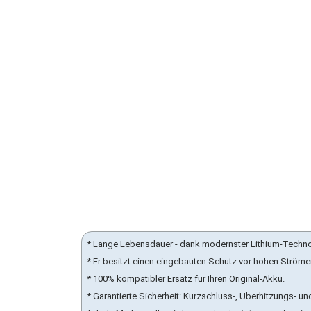
* Lange Lebensdauer - dank modernster Lithium-Techn
* Er besitzt einen eingebauten Schutz vor hohen Ström
* 100% kompatibler Ersatz für Ihren Original-Akku.
* Garantierte Sicherheit: Kurzschluss-, Überhitzungs-