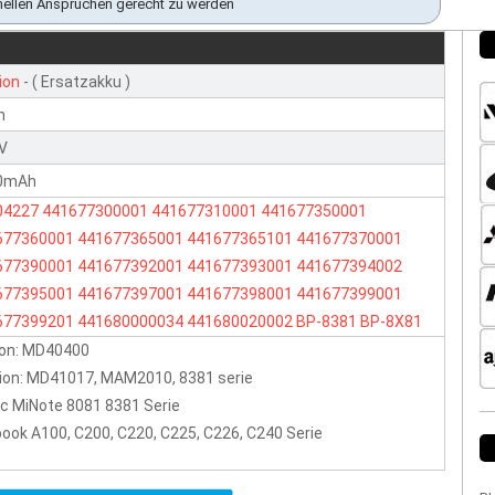
nellen Ansprüchen gerecht zu werden
ion
- ( Ersatzakku )
n
1V
0mAh
04227
441677300001
441677310001
441677350001
677360001
441677365001
441677365101
441677370001
677390001
441677392001
441677393001
441677394002
677395001
441677397001
441677398001
441677399001
677399201
441680000034
441680020002
BP-8381
BP-8X81
ron: MD40400
ion: MD41017, MAM2010, 8381 serie
c MiNote 8081 8381 Serie
ook A100, C200, C220, C225, C226, C240 Serie