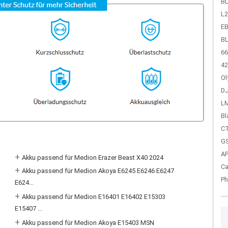
BL
L2
EB
BL
66
42
Ol
DJ
LM
Bl
CT
GS
A
+
Akku passend für Medion Erazer Beast X40 2024
Ca
+
Akku passend für Medion Akoya E6245 E6246 E6247
Ph
E624...
+
Akku passend für Medion E16401 E16402 E15303
E15407 ...
+
Akku passend für Medion Akoya E15403 MSN