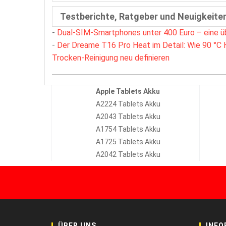
Testberichte, Ratgeber und Neuigkeite
-
Dual-SIM-Smartphones unter 400 Euro – eine ü
-
Der Dreame T16 Pro Heat im Detail: Wie 90 °C 
Trocken-Reinigung neu definieren
Apple Tablets Akku
A2224 Tablets Akku
A2043 Tablets Akku
A1754 Tablets Akku
A1725 Tablets Akku
A2042 Tablets Akku
ÜBER UNS
INFO