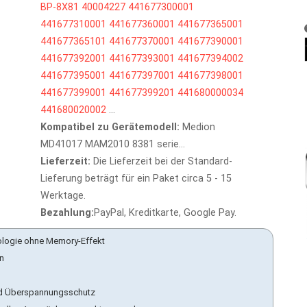
BP-8X81
40004227
441677300001
441677310001
441677360001
441677365001
441677365101
441677370001
441677390001
441677392001
441677393001
441677394002
441677395001
441677397001
441677398001
441677399001
441677399201
441680000034
441680020002
...
Kompatibel zu Gerätemodell:
Medion
MD41017 MAM2010 8381 serie...
Lieferzeit:
Die Lieferzeit bei der Standard-
Lieferung beträgt für ein Paket circa 5 - 15
Werktage.
Bezahlung:
PayPal, Kreditkarte, Google Pay.
ologie ohne Memory-Effekt
en
 und Überspannungsschutz