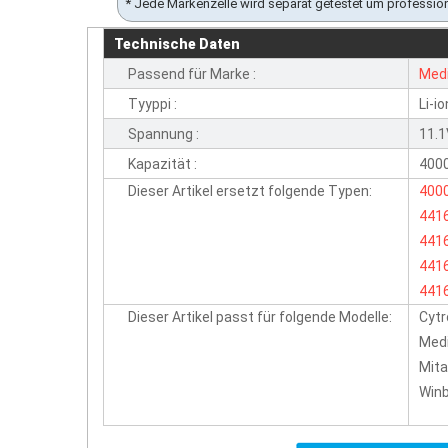
* Jede Markenzelle wird separat getestet um professio
Technische Daten
Passend für Marke :
Med
Tyyppi :
Li-io
Spannung :
11.
Kapazität :
400
Dieser Artikel ersetzt folgende Typen:
400
441
441
441
441
Dieser Artikel passt für folgende Modelle:
Cyt
Med
Mita
Winb