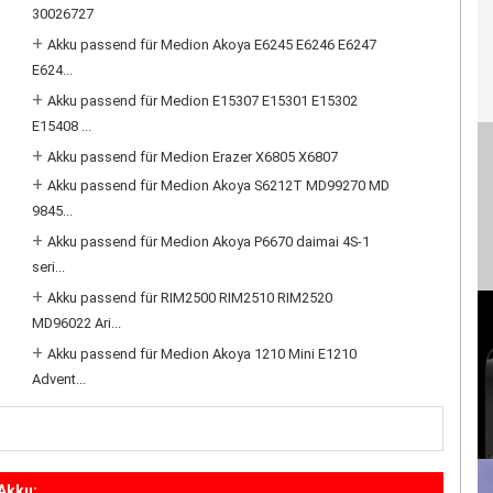
30026727
+
Akku passend für Medion Akoya E6245 E6246 E6247
E624...
+
Akku passend für Medion E15307 E15301 E15302
E15408 ...
+
Akku passend für Medion Erazer X6805 X6807
+
Akku passend für Medion Akoya S6212T MD99270 MD
9845...
+
Akku passend für Medion Akoya P6670 daimai 4S-1
seri...
+
Akku passend für RIM2500 RIM2510 RIM2520
MD96022 Ari...
+
Akku passend für Medion Akoya 1210 Mini E1210
Advent...
Akku: