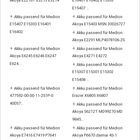
Akoya E2216T E3213 E3214
E16401 E16402 E15303
E15407 ...
+
+
Akku passend für Medion
Akku passend für Medion
E15407 E15303 E16401
Akoya E15403 MSN 30026727
E16402
+
Akku passend für Medion
Akoya E2291 MLP4078106-2S
+
+
Akku passend für Medion
Akku passend für Medion
Akoya E6245 E6246 E6247
Akoya E4271 E4272
E624...
+
Akku passend für Medion
E15307 E15301 E15302
E15408 ...
+
+
Akku passend für Medion
Akku passend für Medion
477592-00-00-11-2S1P-0
Erazer X6805 X6807
40057...
+
Akku passend für Medion
Akoya S6212T MD99270 MD
9845...
+
+
Akku passend für Medion
Akku passend für Medion
Akoya E7416 E7419 P7641
Akoya P6670 daimai 4S-1