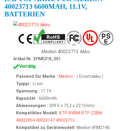
40023713 6600MAH, 11.1V,
BATTERIEN
Medion 40023713 Akku
Artikel-Nr.: EPME018_001
Vorrätig
Passend für Marke :
Medion
- ( Ersatzakku )
Tyyppi :
Li-ion
Spannung :
11.1V
Kapazität :
6600mAh
Abmessungen :
209.5 x 73.2 x 22.1(mm)
Kompatibles Modell:
BTP-BVBM
BTP-C2BM
40022954
40023147
40023713
...
Kompatibel zu Gerätemodell:
Medion WIM2140