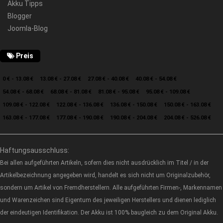
Akku Tipps
Blogger
Joomla-Blog
Preis
0 € - 13.08 €
13.08 € - 27.08 €
27.08 € - 40.08 €
40.08 € - 54.08 €
54.08 € - 68.08 €
68.08 € - 81.08 €
81.08 € - 95.08 €
95.08 € - 109.08 €
109.08 € - 122.08 €
122.08 € - 136.08 €
136.08 € - 150.08 €
150.08 € - 163.08 €
163.08 € - 177.08 €
177.08 € - 190.08 €
190.08 € - 204.08 €
204.08 € - 526.08 €
Haftungsausschluss:
Bei allen aufgeführten Artikeln, sofern dies nicht ausdrücklich im Titel / in der
Artikelbezeichnung angegeben wird, handelt es sich nicht um Originalzubehör,
sondern um Artikel von Fremdherstellern. Alle aufgeführten Firmen-, Markennamen
und Warenzeichen sind Eigentum des jeweiligen Herstellers und dienen lediglich
der eindeutigen Identifikation. Der Akku ist 100% baugleich zu dem Original Akku.