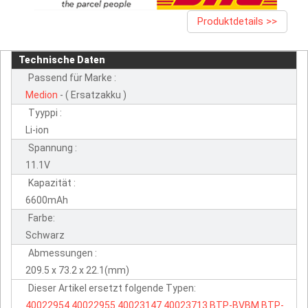
Produktdetails >>
Technische Daten
Passend für Marke :
Medion
- ( Ersatzakku )
Tyyppi :
Li-ion
Spannung :
11.1V
Kapazität :
6600mAh
Farbe:
Schwarz
Abmessungen :
209.5 x 73.2 x 22.1(mm)
Dieser Artikel ersetzt folgende Typen:
40022954
40022955
40023147
40023713
BTP-BVBM
BTP-