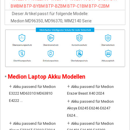
BWBM
BTP-BYBM
BTP-BZBM
BTP-C1BM
BTP-C2BM
Dieser Artikel passt für folgende Modelle:
Medion MD96350, MD96370, WIM2140 Serie
Medion Laptop Akku Modellen
*
+
+
Akku passend für Medion
Akku passend für Medion
E3222 MD63310 MD63810
Erazer Beast X40 2024
E4222 ...
+
Akku passend für Medion
Akoya E6245 E6246 E6247
E624...
+
+
Akku passend für Medion
Akku passend für Medion