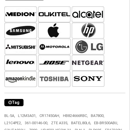
Tag
BL-5A,
L12M3A01,
CR17450AH,
HB824666RBC,
BA7800,
L21C4PE2,
361-00146-00,
ZTE A33S,
BATEL80L6,
EB-BR500ABU,