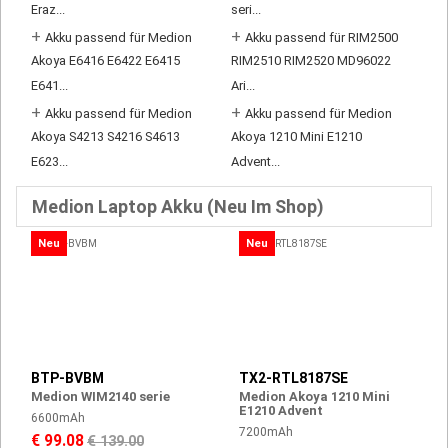
Eraz...
seri...
+
+
Akku passend für Medion
Akku passend für RIM2500
Akoya E6416 E6422 E6415
RIM2510 RIM2520 MD96022
E641...
Ari...
+
+
Akku passend für Medion
Akku passend für Medion
Akoya S4213 S4216 S4613
Akoya 1210 Mini E1210
E623...
Advent...
Medion Laptop Akku (Neu Im Shop)
Neu
Neu
BTP-BVBM
TX2-RTL8187SE
Medion WIM2140 serie
Medion Akoya 1210 Mini
E1210 Advent
6600mAh
7200mAh
€ 99.08
€ 139.00