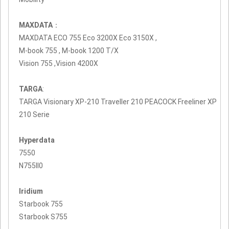
MAXDATA
：
MAXDATA ECO 755 Eco 3200X Eco 3150X ,
M-book 755 , M-book 1200 T/X
Vision 755 ,Vision 4200X
TARGA
:
TARGA Visionary XP-210 Traveller 210 PEACOCK Freeliner XP
210 Serie
Hyperdata
7550
N755II0
Iridium
Starbook 755
Starbook S755