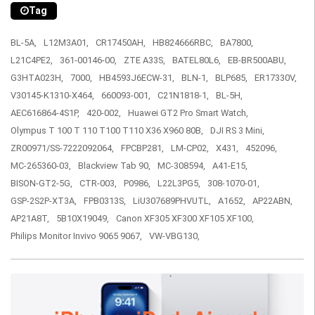
Tag
BL-5A,
L12M3A01,
CR17450AH,
HB824666RBC,
BA7800,
L21C4PE2,
361-00146-00,
ZTE A33S,
BATEL80L6,
EB-BR500ABU,
G3HTA023H,
7000,
HB4593J6ECW-31,
BLN-1,
BLP685,
ER17330V,
V30145-K1310-X464,
660093-001,
C21N1818-1,
BL-5H,
AEC616864-4S1P,
420-002,
Huawei GT2 Pro Smart Watch,
Olympus T 100 T 110 T100 T110 X36 X960 80B,
DJI RS 3 Mini,
ZR00971/SS-7222092064,
FPCBP281,
LM-CP02,
X431,
452096,
MC-265360-03,
Blackview Tab 90,
MC-308594,
A41-E15,
BISON-GT2-5G,
CTR-003,
P0986,
L22L3PG5,
308-1070-01,
GSP-2S2P-XT3A,
FPB0313S,
LiU307689PHVUTL,
A1652,
AP22ABN,
AP21A8T,
5B10X19049,
Canon XF305 XF300 XF105 XF100,
Philips Monitor Invivo 9065 9067,
VW-VBG130,