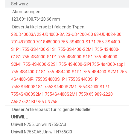
Schwarz
Abmessungen :
123.60*108.76*20.66 mm
Dieser Artikel ersetzt folgende Typen:
23UD40003A
23-UD4000-3A
23-UD4200-00
63-UD4024-30
7014870000
7018480000
755-3S4000-S1P1
755-3S4400-
S1P1
755-3S4400-S1S1
755-3S4400-S2M1
755-4S4000-
C1S1
755-4S4000-S1P1
755-4S4000-S1S1
755-4S4000-
S2M1
755-4S4000-S2S1
755-4S4000-SIPI
755-4s4000-spp1
755-4S4400-C1S1
755-4S4400-S1P1
755-4S4400-S2M1
755-
4S4400-SIPI
7553S4000S1P1
7553S4400S1P1
7553S4400S1S1
7553S4400S2M1
7554S4000S1P1
7554S4000S2M1
7554S4400S2M1
755XX5
909-2220
A5527524
BP755
UN755
Dieser Artikel passt für folgende Modelle:
UNIWILL
Uniwill N755, Uniwill N755CA3
Uniwill N755CA5 ,Uniwill N755CI0