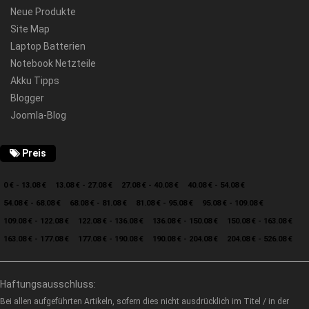
Neue Produkte
Site Map
Laptop Batterien
Notebook Netzteile
Akku Tipps
Blogger
Joomla-Blog
Preis
0 € - 13.08 €
13.08 € - 27.08 €
27.08 € - 40.08 €
40.08 € - 54.08 €
54.08 € - 68.08 €
68.08 € - 81.08 €
81.08 € - 95.08 €
95.08 € - 109.08 €
109.08 € - 122.08 €
122.08 € - 136.08 €
136.08 € - 150.08 €
150.08 € - 163.08 €
163.08 € - 177.08 €
177.08 € - 190.08 €
190.08 € - 204.08 €
204.08 € - 526.08 €
Haftungsausschluss:
Bei allen aufgeführten Artikeln, sofern dies nicht ausdrücklich im Titel / in der