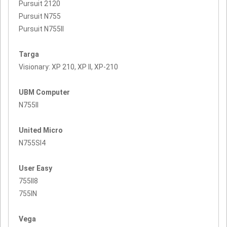
Pursuit 2120
Pursuit N755
Pursuit N755II
Targa
Visionary: XP 210, XP II, XP-210
UBM Computer
N755II
United Micro
N755SI4
User Easy
755II8
755IN
Vega