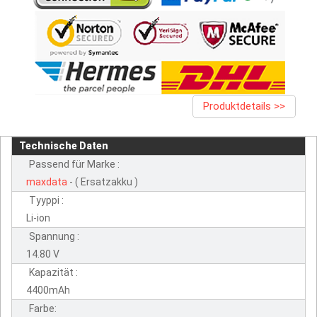
Produktdetails >>
Technische Daten
Passend für Marke :
maxdata
- ( Ersatzakku )
Tyyppi :
Li-ion
Spannung :
14.80 V
Kapazität :
4400mAh
Farbe: