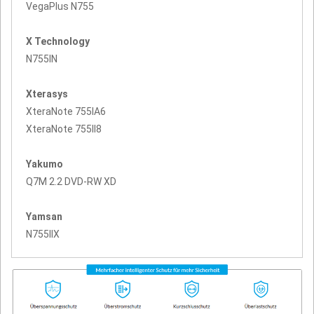
VegaPlus N755
X Technology
N755IN
Xterasys
XteraNote 755IA6
XteraNote 755II8
Yakumo
Q7M 2.2 DVD-RW XD
Yamsan
N755IIX