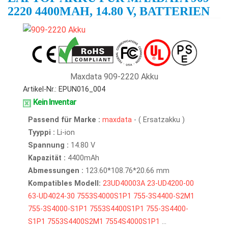
2220 4400MAH, 14.80 V, BATTERIEN
Maxdata 909-2220 Akku
Artikel-Nr.: EPUN016_004
Kein Inventar
Passend für Marke :
maxdata
- ( Ersatzakku )
Tyyppi :
Li-ion
Spannung :
14.80 V
Kapazität :
4400mAh
Abmessungen :
123.60*108.76*20.66 mm
Kompatibles Modell:
23UD40003A
23-UD4200-00
63-UD4024-30
7553S4000S1P1
755-3S4400-S2M1
755-3S4000-S1P1
7553S4400S1P1
755-3S4400-
S1P1
7553S4400S2M1
7554S4000S1P1
...