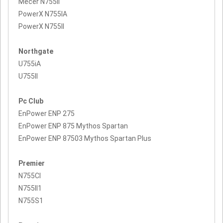
Mecer N755II
PowerX N755IA
PowerX N755II
Northgate
U755iA
U755II
Pc Club
EnPower ENP 275
EnPower ENP 875 Mythos Spartan
EnPower ENP 87503 Mythos Spartan Plus
Premier
N755CI
N755II1
N755S1