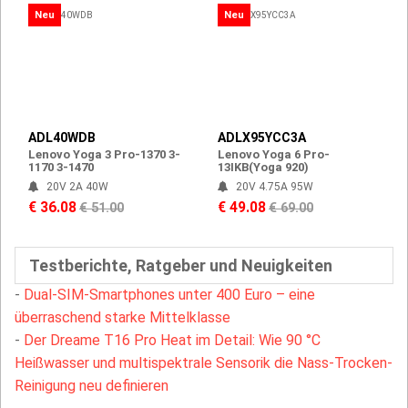
Neu
Neu
ADL40WDB
ADLX95YCC3A
Lenovo Yoga 3 Pro-1370 3-
Lenovo Yoga 6 Pro-
1170 3-1470
13IKB(Yoga 920)
20V 2A 40W
20V 4.75A 95W
€ 36.08
€ 49.08
€ 51.00
€ 69.00
Testberichte, Ratgeber und Neuigkeiten
-
Dual-SIM-Smartphones unter 400 Euro – eine
überraschend starke Mittelklasse
-
Der Dreame T16 Pro Heat im Detail: Wie 90 °C
Heißwasser und multispektrale Sensorik die Nass-Trocken-
Reinigung neu definieren