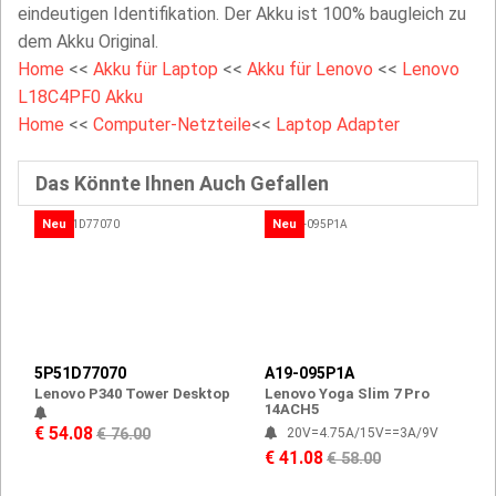
eindeutigen Identifikation. Der Akku ist 100% baugleich zu
dem Akku Original.
Home
<<
Akku für Laptop
<<
Akku für Lenovo
<<
Lenovo
L18C4PF0 Akku
Home
<<
Computer-Netzteile
<<
Laptop Adapter
Das Könnte Ihnen Auch Gefallen
Neu
Neu
5P51D77070
A19-095P1A
Lenovo P340 Tower Desktop
Lenovo Yoga Slim 7 Pro
14ACH5
€ 54.08
€ 76.00
20V=4.75A/15V==3A/9V
€ 41.08
€ 58.00