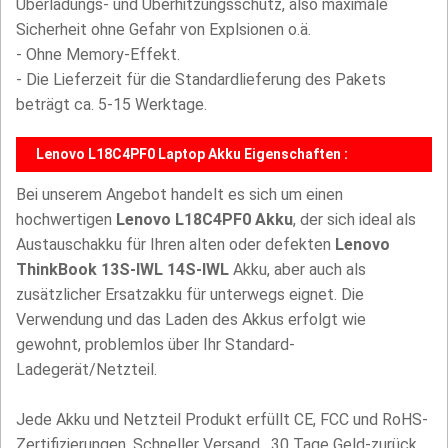
Überladungs- und Überhitzungsschutz, also maximale
Sicherheit ohne Gefahr von Explsionen o.ä.
- Ohne Memory-Effekt.
- Die Lieferzeit für die Standardlieferung des Pakets
beträgt ca. 5-15 Werktage.
Lenovo L18C4PF0 Laptop Akku Eigenschaften :
Bei unserem Angebot handelt es sich um einen
hochwertigen
Lenovo L18C4PF0 Akku
, der sich ideal als
Austauschakku für Ihren alten oder defekten
Lenovo
ThinkBook 13S-IWL 14S-IWL
Akku, aber auch als
zusätzlicher Ersatzakku für unterwegs eignet. Die
Verwendung und das Laden des Akkus erfolgt wie
gewohnt, problemlos über Ihr Standard-
Ladegerät/Netzteil.
Jede Akku und Netzteil Produkt erfüllt CE, FCC und RoHS-
Zertifizierungen. Schneller Versand , 30 Tage Geld-zurück