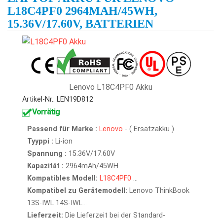
L18C4PF0 2964MAH/45WH,
15.36V/17.60V, BATTERIEN
Lenovo L18C4PF0 Akku
Artikel-Nr.: LEN19D812
Vorrätig
Passend für Marke :
Lenovo
- ( Ersatzakku )
Tyyppi :
Li-ion
Spannung :
15.36V/17.60V
Kapazität :
2964mAh/45WH
Kompatibles Modell:
L18C4PF0
...
Kompatibel zu Gerätemodell:
Lenovo ThinkBook
13S-IWL 14S-IWL...
Lieferzeit:
Die Lieferzeit bei der Standard-