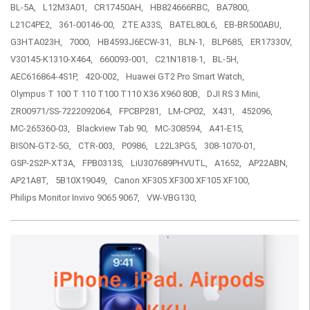
BL-5A,
L12M3A01,
CR17450AH,
HB824666RBC,
BA7800,
L21C4PE2,
361-00146-00,
ZTE A33S,
BATEL80L6,
EB-BR500ABU,
G3HTA023H,
7000,
HB4593J6ECW-31,
BLN-1,
BLP685,
ER17330V,
V30145-K1310-X464,
660093-001,
C21N1818-1,
BL-5H,
AEC616864-4S1P,
420-002,
Huawei GT2 Pro Smart Watch,
Olympus T 100 T 110 T100 T110 X36 X960 80B,
DJI RS 3 Mini,
ZR00971/SS-7222092064,
FPCBP281,
LM-CP02,
X431,
452096,
MC-265360-03,
Blackview Tab 90,
MC-308594,
A41-E15,
BISON-GT2-5G,
CTR-003,
P0986,
L22L3PG5,
308-1070-01,
GSP-2S2P-XT3A,
FPB0313S,
LiU307689PHVUTL,
A1652,
AP22ABN,
AP21A8T,
5B10X19049,
Canon XF305 XF300 XF105 XF100,
Philips Monitor Invivo 9065 9067,
VW-VBG130,