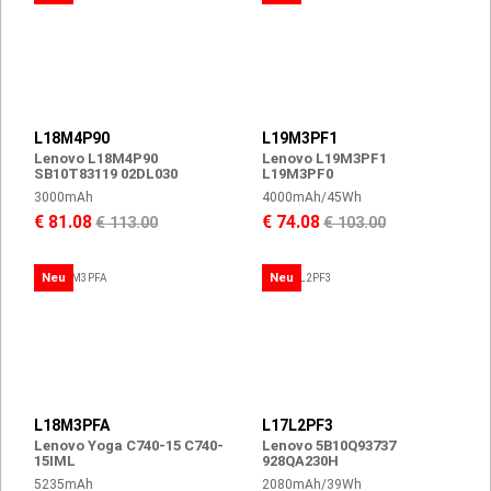
L18M4P90
L19M3PF1
Lenovo L18M4P90
Lenovo L19M3PF1
SB10T83119 02DL030
L19M3PF0
3000mAh
4000mAh/45Wh
€ 81.08
€ 74.08
€ 113.00
€ 103.00
Neu
Neu
L18M3PFA
L17L2PF3
Lenovo Yoga C740-15 C740-
Lenovo 5B10Q93737
15IML
928QA230H
5235mAh
2080mAh/39Wh