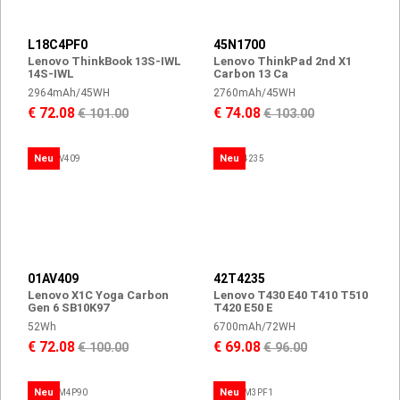
L18C4PF0
45N1700
Lenovo ThinkBook 13S-IWL
Lenovo ThinkPad 2nd X1
14S-IWL
Carbon 13 Ca
2964mAh/45WH
2760mAh/45WH
€ 72.08
€ 74.08
€ 101.00
€ 103.00
Neu
Neu
01AV409
42T4235
Lenovo X1C Yoga Carbon
Lenovo T430 E40 T410 T510
Gen 6 SB10K97
T420 E50 E
52Wh
6700mAh/72WH
€ 72.08
€ 69.08
€ 100.00
€ 96.00
Neu
Neu