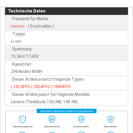
Technische Daten
Passend für Marke :
Lenovo
- ( Ersatzakku )
Tyyppi :
Li-ion
Spannung :
15.36V/17.60V
Kapazität :
2964mAh/45WH
Dieser Artikel ersetzt folgende Typen:
L18C4PF0
L18D4PF0
L18M4PF0
Dieser Artikel passt für folgende Modelle:
Lenovo ThinkBook 13S-IWL 14S-IWL