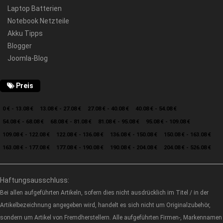
Laptop Batterien
Notebook Netzteile
Akku Tipps
Blogger
Joomla-Blog
Preis
0 € - 13.08 €
13.08 € - 27.08 €
27.08 € - 40.08 €
40.08 € - 54.08 €
54.08 € - 68.08 €
68.08 € - 81.08 €
81.08 € - 95.08 €
95.08 € - 109.08 €
109.08 € - 122.08 €
122.08 € - 136.08 €
136.08 € - 150.08 €
150.08 € - 163.08 €
163.08 € - 177.08 €
177.08 € - 190.08 €
190.08 € - 204.08 €
204.08 € - 526.08 €
Haftungsausschluss:
Bei allen aufgeführten Artikeln, sofern dies nicht ausdrücklich im Titel / in der
Artikelbezeichnung angegeben wird, handelt es sich nicht um Originalzubehör,
sondern um Artikel von Fremdherstellern. Alle aufgeführten Firmen-, Markennamen