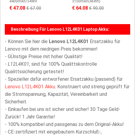
4400mAh/34WH
3100mAh(46Wh)
€ 47.08
€ 64.08
€ 67.00
€ 90.00
Beschreibung Für Lenovo L12L4K01 Laptop Akku:
- Können Sie hier die
Lenovo L12L4K01
Ersatzakku für
Lenovo mit dem niedrigen Preis bekommen!
- GÜnstige Preise mit hoher Qualität!
-
L12L4K01,
sind für 100% Qualittskontrolle
Qualittssicherung getestet!
- Spezieller dafür entworfener Ersatzakku (passend) für
Lenovo L12L4K01 Akku
. Konstruiert und streng geprüft für
die Stromspannung, Kapazität, Vereinbarkeit und
Sicherheit.
- Einkaufen bei uns ist sicher und sicher! 30 Tage Geld-
Zurück! 1 Jahr Garantie!
- 100% kompatibel und passgenau zu dem Original-Akku!
- CE-zertifiziert mit eingebautem Kurzschluß-,