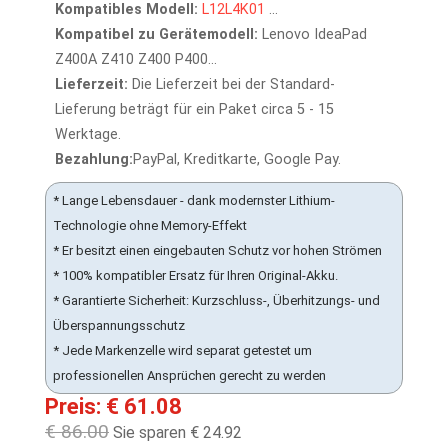
Kompatibles Modell:
L12L4K01
...
Kompatibel zu Gerätemodell:
Lenovo IdeaPad
Z400A Z410 Z400 P400...
Lieferzeit:
Die Lieferzeit bei der Standard-
Lieferung beträgt für ein Paket circa 5 - 15
Werktage.
Bezahlung:
PayPal, Kreditkarte, Google Pay.
* Lange Lebensdauer - dank modernster Lithium-
Technologie ohne Memory-Effekt
* Er besitzt einen eingebauten Schutz vor hohen Strömen
* 100% kompatibler Ersatz für Ihren Original-Akku.
* Garantierte Sicherheit: Kurzschluss-, Überhitzungs- und
Überspannungsschutz
* Jede Markenzelle wird separat getestet um
professionellen Ansprüchen gerecht zu werden
Preis: € 61.08
€ 86.00
Sie sparen € 24.92