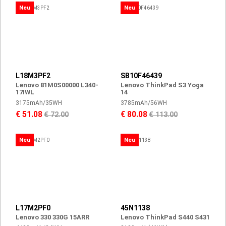
Neu
Neu
L18M3PF2
SB10F46439
Lenovo 81M0S00000 L340-
Lenovo ThinkPad S3 Yoga
17IWL
14
3175mAh/35WH
3785mAh/56WH
€ 51.08
€ 80.08
€ 72.00
€ 113.00
Neu
Neu
L17M2PF0
45N1138
Lenovo 330 330G 15ARR
Lenovo ThinkPad S440 S431