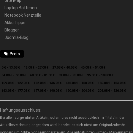
Site Map
Laptop Batterien
Notebook Netzteile
Akku Tipps
Blogger
Joomla-Blog
Preis
0 € - 13.08 €
13.08 € - 27.08 €
27.08 € - 40.08 €
40.08 € - 54.08 €
54.08 € - 68.08 €
68.08 € - 81.08 €
81.08 € - 95.08 €
95.08 € - 109.08 €
109.08 € - 122.08 €
122.08 € - 136.08 €
136.08 € - 150.08 €
150.08 € - 163.08 €
163.08 € - 177.08 €
177.08 € - 190.08 €
190.08 € - 204.08 €
204.08 € - 526.08 €
Haftungsausschluss:
Bei allen aufgeführten Artikeln, sofern dies nicht ausdrücklich im Titel / in der
Artikelbezeichnung angegeben wird, handelt es sich nicht um Originalzubehör,
sondern um Artikel von Fremdherstellern. Alle aufgeführten Firmen-, Markennamen