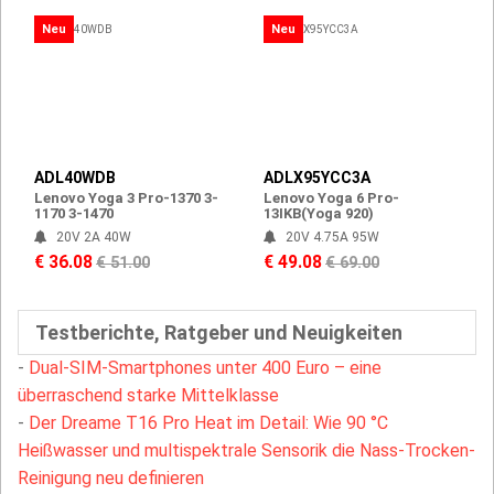
Neu
Neu
ADL40WDB
ADLX95YCC3A
Lenovo Yoga 3 Pro-1370 3-
Lenovo Yoga 6 Pro-
1170 3-1470
13IKB(Yoga 920)
20V 2A 40W
20V 4.75A 95W
€ 36.08
€ 49.08
€ 51.00
€ 69.00
Testberichte, Ratgeber und Neuigkeiten
-
Dual-SIM-Smartphones unter 400 Euro – eine
überraschend starke Mittelklasse
-
Der Dreame T16 Pro Heat im Detail: Wie 90 °C
Heißwasser und multispektrale Sensorik die Nass-Trocken-
Reinigung neu definieren