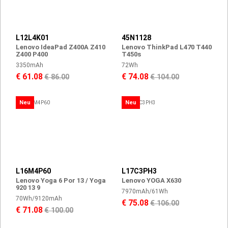
L12L4K01
45N1128
Lenovo IdeaPad Z400A Z410
Lenovo ThinkPad L470 T440
Z400 P400
T450s
3350mAh
72Wh
€ 61.08
€ 74.08
€ 86.00
€ 104.00
Neu
Neu
L16M4P60
L17C3PH3
Lenovo Yoga 6 Por 13 / Yoga
Lenovo YOGA X630
920 13 9
7970mAh/61Wh
70Wh/9120mAh
€ 75.08
€ 106.00
€ 71.08
€ 100.00