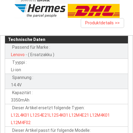
Produktdetails >>
Technische Daten
Passend für Marke :
Lenovo
- ( Ersatzakku )
Tyyppi :
Li-ion
Spannung :
14.4V
Kapazität :
3350mAh
Dieser Artikel ersetzt folgende Typen:
L12L4K01
L12S4E21L12S4K01
L12M4E21
L12M4K01
L12M4F02
Dieser Artikel passt für folgende Modelle: