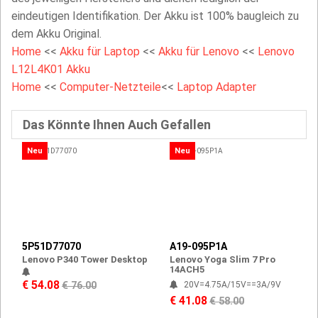
eindeutigen Identifikation. Der Akku ist 100% baugleich zu
dem Akku Original.
Home
<<
Akku für Laptop
<<
Akku für Lenovo
<<
Lenovo
L12L4K01 Akku
Home
<<
Computer-Netzteile
<<
Laptop Adapter
Das Könnte Ihnen Auch Gefallen
Neu
Neu
5P51D77070
A19-095P1A
Lenovo P340 Tower Desktop
Lenovo Yoga Slim 7 Pro
14ACH5
€ 54.08
€ 76.00
20V=4.75A/15V==3A/9V
€ 41.08
€ 58.00