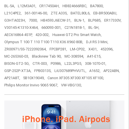
BL-5A,
L12M3A01,
CR17450AH,
HB824666RBC,
BA7800,
L21C4PE2,
361-00146-00,
ZTE A33S,
BATEL80L6,
EB-BR500ABU,
G3HTA023H,
7000,
HB4593J6ECW-31,
BLN-1,
BLP685,
ER17330V,
V30145-K1310-X464,
660093-001,
C21N1818-1,
BL-5H,
AEC616864-4S1P,
420-002,
Huawei GT2 Pro Smart Watch,
Olympus T 100 T 110 T100 T110 X36 X960 80B,
DJI RS 3 Mini,
ZR00971/SS-7222092064,
FPCBP281,
LM-CP02,
X431,
452096,
MC-265360-03,
Blackview Tab 90,
MC-308594,
A41-E15,
BISON-GT2-5G,
CTR-003,
P0986,
L22L3PG5,
308-1070-01,
GSP-2S2P-XT3A,
FPB0313S,
LiU307689PHVUTL,
A1652,
AP22ABN,
AP21A8T,
5B10X19049,
Canon XF305 XF300 XF105 XF100,
Philips Monitor Invivo 9065 9067,
VW-VBG130,