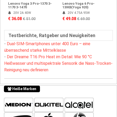
Lenovo Yoga 3 Pro-1370 3-
Lenovo Yoga 6 Pro-
1170 3-1470
13IKB(Yoga 920)
20V 2A 40W
20V 4.75A 95W
€ 36.08
€ 49.08
€ 51.00
€ 69.00
Testberichte, Ratgeber und Neuigkeiten
-
Dual-SIM-Smartphones unter 400 Euro – eine
überraschend starke Mittelklasse
-
Der Dreame T16 Pro Heat im Detail: Wie 90 °C
Heißwasser und multispektrale Sensorik die Nass-Trocken-
Reinigung neu definieren
Heiße Marken