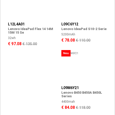
L12L4A01
L09C6Y12
Lenovo IdeaPad Flex 14 14M
Lenovo IdeaPad S10-2 Serie
15M 15 Se
5200mAh
32wh
€ 78.08
€ 110.00
€ 97.08
€ 135.00
Neu
L09M6Y21
Lenovo B450 B450A B450L
Series
4400mah
€ 84.08
€ 118.00