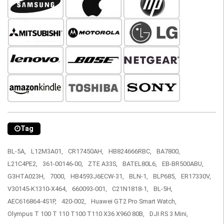
Tag
BL-5A,
L12M3A01,
CR17450AH,
HB824666RBC,
BA7800,
L21C4PE2,
361-00146-00,
ZTE A33S,
BATEL80L6,
EB-BR500ABU,
G3HTA023H,
7000,
HB4593J6ECW-31,
BLN-1,
BLP685,
ER17330V,
V30145-K1310-X464,
660093-001,
C21N1818-1,
BL-5H,
AEC616864-4S1P,
420-002,
Huawei GT2 Pro Smart Watch,
Olympus T 100 T 110 T100 T110 X36 X960 80B,
DJI RS 3 Mini,