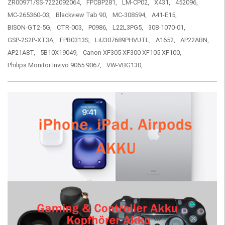
ZR00971/SS-7222092064,
FPCBP281,
LM-CP02,
X431,
452096,
MC-265360-03,
Blackview Tab 90,
MC-308594,
A41-E15,
BISON-GT2-5G,
CTR-003,
P0986,
L22L3PG5,
308-1070-01,
GSP-2S2P-XT3A,
FPB0313S,
LiU307689PHVUTL,
A1652,
AP22ABN,
AP21A8T,
5B10X19049,
Canon XF305 XF300 XF105 XF100,
Philips Monitor Invivo 9065 9067,
VW-VBG130,