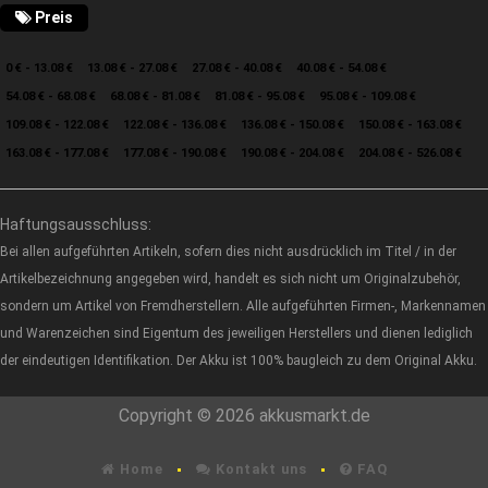
Preis
0 € - 13.08 €
13.08 € - 27.08 €
27.08 € - 40.08 €
40.08 € - 54.08 €
54.08 € - 68.08 €
68.08 € - 81.08 €
81.08 € - 95.08 €
95.08 € - 109.08 €
109.08 € - 122.08 €
122.08 € - 136.08 €
136.08 € - 150.08 €
150.08 € - 163.08 €
163.08 € - 177.08 €
177.08 € - 190.08 €
190.08 € - 204.08 €
204.08 € - 526.08 €
Haftungsausschluss:
Bei allen aufgeführten Artikeln, sofern dies nicht ausdrücklich im Titel / in der
Artikelbezeichnung angegeben wird, handelt es sich nicht um Originalzubehör,
sondern um Artikel von Fremdherstellern. Alle aufgeführten Firmen-, Markennamen
und Warenzeichen sind Eigentum des jeweiligen Herstellers und dienen lediglich
der eindeutigen Identifikation. Der Akku ist 100% baugleich zu dem Original Akku.
Copyright © 2026 akkusmarkt.de
Home
Kontakt uns
FAQ