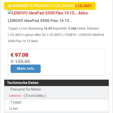
VERWANDTE PRODUKTE FÜR LENOVO
L12L4A01
LENOVO IdeaPad S500 Flex 14 15...
Tyyppi: Li-ion Spannung:
14.4V
Kapazität:
2.2ah
Farbe: Schwarz
L12L4A01 Laptop akku für :L12L4A01 L12S4F01 - LENOVO IdeaPad
S500 Flex 14 15 Serie
€ 97.08
€ 135.00
Mehr Info
Technische Daten
Passend für Marke :
Lenovo
- ( Ersatzakku )
Tyyppi :
Li-ion