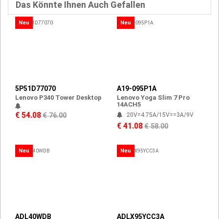
Das Könnte Ihnen Auch Gefallen
Neu
Neu
5P51D77070
A19-095P1A
Lenovo P340 Tower Desktop
Lenovo Yoga Slim 7 Pro
14ACH5
€ 54.08
€ 76.00
20V=4.75A/15V==3A/9V
€ 41.08
€ 58.00
Neu
Neu
ADL40WDB
ADLX95YCC3A