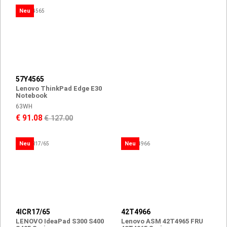
Neu
57Y4565
Lenovo ThinkPad Edge E30
Notebook
63WH
€ 91.08
€ 127.00
Neu
Neu
4ICR17/65
42T4966
LENOVO IdeaPad S300 S400
Lenovo ASM 42T4965 FRU