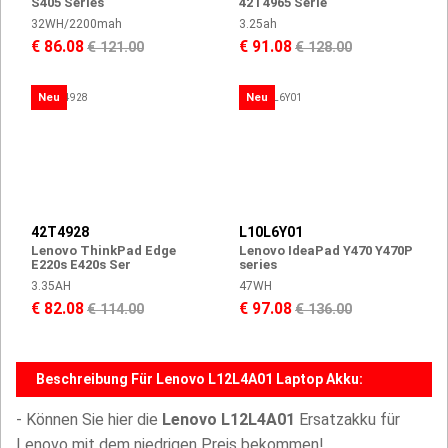
S405 Series
42T4965 Serie
32WH/2200mah
3.25ah
€ 86.08
€ 91.08
€ 121.00
€ 128.00
Neu
Neu
42T4928
L10L6Y01
Lenovo ThinkPad Edge
Lenovo IdeaPad Y470 Y470P
E220s E420s Ser
series
3.35AH
47WH
€ 82.08
€ 97.08
€ 114.00
€ 136.00
Beschreibung Für Lenovo L12L4A01 Laptop Akku:
- Können Sie hier die
Lenovo L12L4A01
Ersatzakku für
Lenovo mit dem niedrigen Preis bekommen!