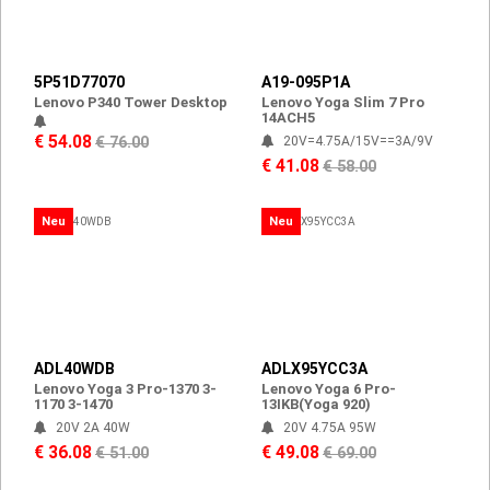
5P51D77070
A19-095P1A
Lenovo P340 Tower Desktop
Lenovo Yoga Slim 7 Pro
14ACH5
€ 54.08
€ 76.00
20V=4.75A/15V==3A/9V
€ 41.08
€ 58.00
Neu
Neu
ADL40WDB
ADLX95YCC3A
Lenovo Yoga 3 Pro-1370 3-
Lenovo Yoga 6 Pro-
1170 3-1470
13IKB(Yoga 920)
20V 2A 40W
20V 4.75A 95W
€ 36.08
€ 49.08
€ 51.00
€ 69.00