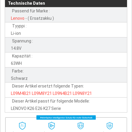
Technische Daten
Passend für Marke :
Lenovo
- ( Ersatzakku )
Tyyppi :
Li-ion
Spannung :
14.8V
Kapazität :
63WH
Farbe:
Schwarz
Dieser Artikel ersetzt folgende Typen:
L09M4B21
L09M8Y21
L09N4B21
L09N8Y21
Dieser Artikel passt für folgende Modelle:
LENOVO K26 E26 K27 Serie