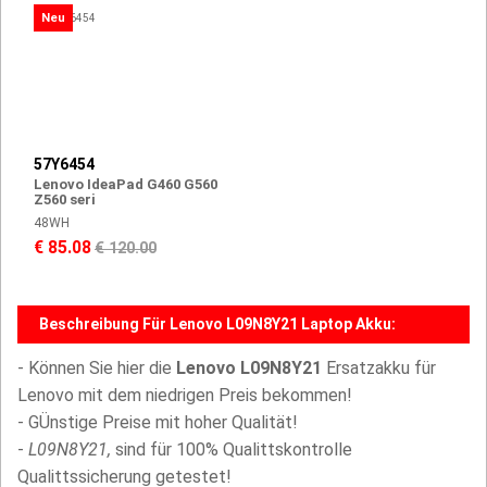
Neu
57Y6454
Lenovo IdeaPad G460 G560
Z560 seri
48WH
€ 85.08
€ 120.00
Beschreibung Für Lenovo L09N8Y21 Laptop Akku:
- Können Sie hier die
Lenovo L09N8Y21
Ersatzakku für
Lenovo mit dem niedrigen Preis bekommen!
- GÜnstige Preise mit hoher Qualität!
-
L09N8Y21,
sind für 100% Qualittskontrolle
Qualittssicherung getestet!