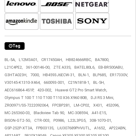
Tag
BL-5A,
L12M3A01,
CR17450AH,
HB824666RBC,
BA7800,
L21C4PE2,
361-00146-00,
ZTE A33S,
BATEL80L6,
EB-BR500ABU,
G3HTA023H,
7000,
HB4593J6ECW-31,
BLN-1,
BLP685,
ER17330V,
V30145-K1310-X464,
660093-001,
C21N1818-1,
BL-5H,
AEC616864-4S1P,
420-002,
Huawei GT2 Pro Smart Watch,
Olympus T 100 T 110 T100 T110 X36 X960 80B,
DJI RS 3 Mini,
ZR00971/SS-7222092064,
FPCBP281,
LM-CP02,
X431,
452096,
MC-265360-03,
Blackview Tab 90,
MC-308594,
A41-E15,
BISON-GT2-5G,
CTR-003,
P0986,
L22L3PG5,
308-1070-01,
GSP-2S2P-XT3A,
FPB0313S,
LiU307689PHVUTL,
A1652,
AP22ABN,
AP21A8T,
5B10X19049,
Canon XF305 XF300 XF105 XF100,