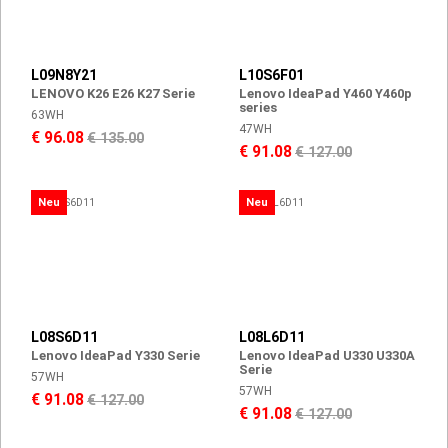
L09N8Y21
L10S6F01
LENOVO K26 E26 K27 Serie
Lenovo IdeaPad Y460 Y460p
series
63WH
47WH
€ 96.08
€ 135.00
€ 91.08
€ 127.00
Neu
Neu
L08S6D11
L08L6D11
Lenovo IdeaPad Y330 Serie
Lenovo IdeaPad U330 U330A
Serie
57WH
57WH
€ 91.08
€ 127.00
€ 91.08
€ 127.00