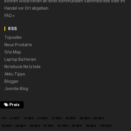
können Altbatterien an einer kommunalen Sammelstelle oder im
Handel vor Ort abgeben.
FAQ »
RSS
Topseller
Neue Produkte
Site Map
Laptop Batterien
Notebook Netzteile
Akku Tipps
Blogger
Joomla-Blog
Preis
0 € - 13.08 €
13.08 € - 27.08 €
27.08 € - 40.08 €
40.08 € - 54.08 €
54.08 € - 68.08 €
68.08 € - 81.08 €
81.08 € - 95.08 €
95.08 € - 109.08 €