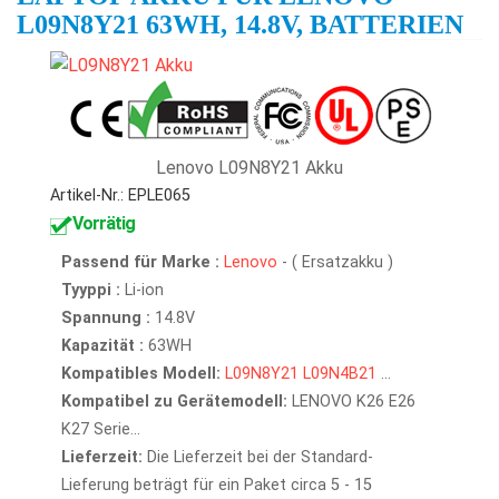
L09N8Y21 63WH, 14.8V, BATTERIEN
Lenovo L09N8Y21 Akku
Artikel-Nr.: EPLE065
Vorrätig
Passend für Marke :
Lenovo
- ( Ersatzakku )
Tyyppi :
Li-ion
Spannung :
14.8V
Kapazität :
63WH
Kompatibles Modell:
L09N8Y21
L09N4B21
...
Kompatibel zu Gerätemodell:
LENOVO K26 E26
K27 Serie...
Lieferzeit:
Die Lieferzeit bei der Standard-
Lieferung beträgt für ein Paket circa 5 - 15