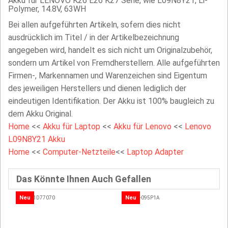
Akku für LENOVO K26 E26 K27 Serie, wie L09N8Y21, Li-
Polymer, 14.8V, 63WH
Bei allen aufgeführten Artikeln, sofern dies nicht
ausdrücklich im Titel / in der Artikelbezeichnung
angegeben wird, handelt es sich nicht um Originalzubehör,
sondern um Artikel von Fremdherstellern. Alle aufgeführten
Firmen-, Markennamen und Warenzeichen sind Eigentum
des jeweiligen Herstellers und dienen lediglich der
eindeutigen Identifikation. Der Akku ist 100% baugleich zu
dem Akku Original.
Home
<<
Akku für Laptop
<<
Akku für Lenovo
<<
Lenovo
L09N8Y21 Akku
Home
<<
Computer-Netzteile
<<
Laptop Adapter
Das Könnte Ihnen Auch Gefallen
Neu
Neu