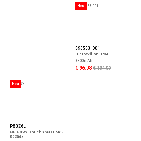
Neu
593553-001
HP Pavilion DM4
8800mAh
€ 96.08
€ 134.00
Neu
PX03XL
HP ENVY TouchSmart M6-
K025dx