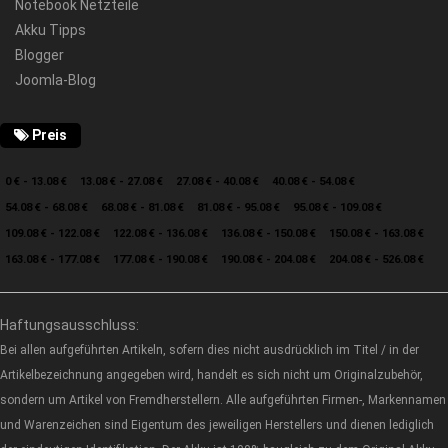
Notebook Netzteile
Akku Tipps
Blogger
Joomla-Blog
Preis
0 € - 13.08 €
13.08 € - 27.08 €
27.08 € - 40.08 €
40.08 € - 54.08 €
54.08 € - 68.08 €
68.08 € - 81.08 €
81.08 € - 95.08 €
95.08 € - 109.08 €
109.08 € - 122.08 €
122.08 € - 136.08 €
136.08 € - 150.08 €
150.08 € - 163.08 €
163.08 € - 177.08 €
177.08 € - 190.08 €
190.08 € - 204.08 €
204.08 € - 526.08 €
Haftungsausschluss:
Bei allen aufgeführten Artikeln, sofern dies nicht ausdrücklich im Titel / in der
Artikelbezeichnung angegeben wird, handelt es sich nicht um Originalzubehör,
sondern um Artikel von Fremdherstellern. Alle aufgeführten Firmen-, Markennamen
und Warenzeichen sind Eigentum des jeweiligen Herstellers und dienen lediglich