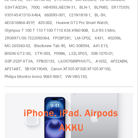
G3HTA023H,
7000,
HB4593J6ECW-31,
BLN-1,
BLP685,
ER17330V,
V30145-K1310-X464,
660093-001,
C21N1818-1,
BL-5H,
AEC616864-4S1P,
420-002,
Huawei GT2 Pro Smart Watch,
Olympus T 100 T 110 T100 T110 X36 X960 80B,
DJI RS 3 Mini,
ZR00971/SS-7222092064,
FPCBP281,
LM-CP02,
X431,
452096,
MC-265360-03,
Blackview Tab 90,
MC-308594,
A41-E15,
BISON-GT2-5G,
CTR-003,
P0986,
L22L3PG5,
308-1070-01,
GSP-2S2P-XT3A,
FPB0313S,
LiU307689PHVUTL,
A1652,
AP22ABN,
AP21A8T,
5B10X19049,
Canon XF305 XF300 XF105 XF100,
Philips Monitor Invivo 9065 9067,
VW-VBG130,