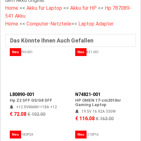
dem Akku Original.
Home
<<
Akku für Laptop
<<
Akku für HP
<<
Hp 787089-
541 Akku
Home
<<
Computer-Netzteile
<<
Laptop Adapter
Das Könnte Ihnen Auch Gefallen
Neu
Neu
L80890-001
N74821-001
Hp Z2 SFF G5/G8 SFF
HP OMEN 17-cm2010nr
Gaming Laptop
+12.0VMAIN==18A +12.
19.5V 16.92A 330W
€ 72.08
€ 102.00
€ 116.08
€ 163.00
Neu
Neu