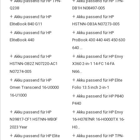
+
+
Akku passend für HP TPN-
Akku passend für HP TPN-
Q238
DB1H N08497-005
+
+
Akku passend für HP
Akku passend für HP
EliteBook 840 G11
HSTNN-OB3A N07273-005
+
+
Akku passend für HP
Akku passend für HP
EliteBook 440
ProBook 430 440 445 450 630
640 ...
+
+
Akku passend für HP
Akku passend für HP Envy
HSTNN-OB2Z N07220-AC1
X360 2-in-1 14-FC 14-FA
N07274-005
N66...
+
+
Akku passend für HP
Akku passend für HP Elite
Omen Transcend 16-U0000
Folio 13.5 inch 2-in-1
16-U1000
+
Akku passend für HP P840
P440
+
+
Akku passend für HP
Akku passend für HP Envy
N39817-CF1 HSTNN-WB0F
16-H0787NR 16-H0000TX 16-
2023 Year
H0...
+
+
Akku passend für HP Elite
Akku passend für HP TPN-