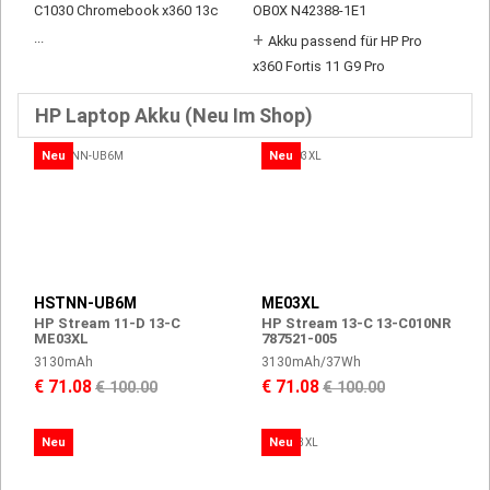
C1030 Chromebook x360 13c
OB0X N42388-1E1
...
+
Akku passend für HP Pro
x360 Fortis 11 G9 Pro
HP Laptop Akku (Neu Im Shop)
Neu
Neu
HSTNN-UB6M
ME03XL
HP Stream 11-D 13-C
HP Stream 13-C 13-C010NR
ME03XL
787521-005
3130mAh
3130mAh/37Wh
€ 71.08
€ 71.08
€ 100.00
€ 100.00
Neu
Neu