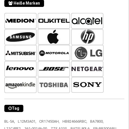
Heiße Marken
Tag
BL-5A,
L12M3A01,
CR17450AH,
HB824666RBC,
BA7800,
L21C4PE2,
361-00146-00,
ZTE A33S,
BATEL80L6,
EB-BR500ABU,