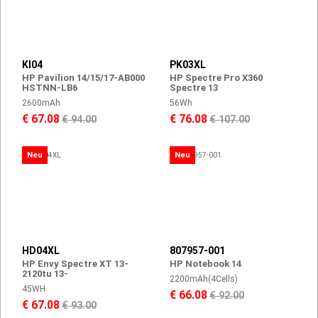
KI04
PK03XL
HP Pavilion 14/15/17-AB000
HP Spectre Pro X360
HSTNN-LB6
Spectre 13
2600mAh
56Wh
€ 67.08
€ 76.08
€ 94.00
€ 107.00
Neu
Neu
HD04XL
807957-001
HP Envy Spectre XT 13-
HP Notebook 14
2120tu 13-
2200mAh(4Cells)
45WH
€ 66.08
€ 92.00
€ 67.08
€ 93.00