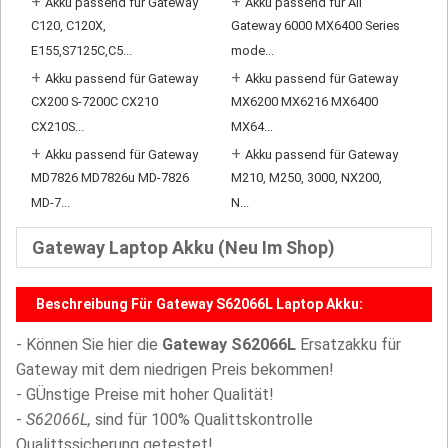
+
+
Akku passend für Gateway
Akku passend für All
C120, C120X,
Gateway 6000 MX6400 Series
E155,S7125C,C5...
mode...
+
+
Akku passend für Gateway
Akku passend für Gateway
CX200 S-7200C CX210
MX6200 MX6216 MX6400
CX210S...
MX64...
+
+
Akku passend für Gateway
Akku passend für Gateway
MD7826 MD7826u MD-7826
M210, M250, 3000, NX200,
MD-7...
N...
Gateway Laptop Akku (Neu Im Shop)
Beschreibung Für Gateway S62066L Laptop Akku:
- Können Sie hier die
Gateway S62066L
Ersatzakku für
Gateway mit dem niedrigen Preis bekommen!
- GÜnstige Preise mit hoher Qualität!
-
S62066L,
sind für 100% Qualittskontrolle
Qualittssicherung getestet!