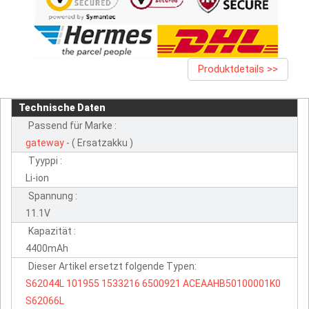
Produktdetails >>
Technische Daten
Passend für Marke :
gateway
- ( Ersatzakku )
Tyyppi :
Li-ion
Spannung :
11.1V
Kapazität :
4400mAh
Dieser Artikel ersetzt folgende Typen:
S62044L
101955
1533216
6500921
ACEAAHB50100001K0
S62066L