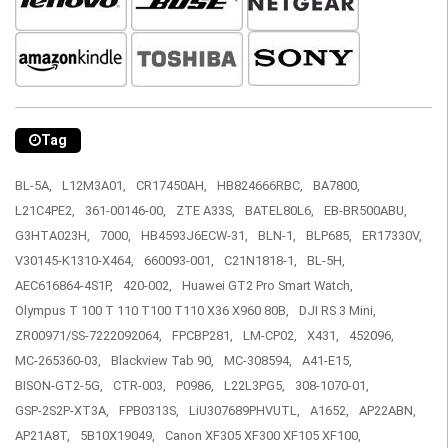
Tag
BL-5A,
L12M3A01,
CR17450AH,
HB824666RBC,
BA7800,
L21C4PE2,
361-00146-00,
ZTE A33S,
BATEL80L6,
EB-BR500ABU,
G3HTA023H,
7000,
HB4593J6ECW-31,
BLN-1,
BLP685,
ER17330V,
V30145-K1310-X464,
660093-001,
C21N1818-1,
BL-5H,
AEC616864-4S1P,
420-002,
Huawei GT2 Pro Smart Watch,
Olympus T 100 T 110 T100 T110 X36 X960 80B,
DJI RS 3 Mini,
ZR00971/SS-7222092064,
FPCBP281,
LM-CP02,
X431,
452096,
MC-265360-03,
Blackview Tab 90,
MC-308594,
A41-E15,
BISON-GT2-5G,
CTR-003,
P0986,
L22L3PG5,
308-1070-01,
GSP-2S2P-XT3A,
FPB0313S,
LiU307689PHVUTL,
A1652,
AP22ABN,
AP21A8T,
5B10X19049,
Canon XF305 XF300 XF105 XF100,