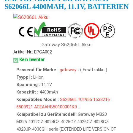
S62066L 4400MAH, 11.1V, BATTERIEN
Gateway S62066L Akku
Artikel-Nr.: EPGA002
Kein Inventar
Passend für Marke :
gateway
- ( Ersatzakku )
Tyyppi :
Li-ion
Spannung :
11.1V
Kapazität :
4400mAh
Kompatibles Modell:
S62066L
101955
1533216
6500921
ACEAAHB50100001K0
...
Kompatibel zu Gerätemodell:
Gateway M320
M325 4012GZ 4024GZ 4025GZ 4026GZ 4028GZ
4028JP 4030GH serie (EXTENDED LIFE VERSION OF