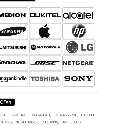
Tag
-5A,
L12M3A01,
CR17450AH,
HB824666RBC,
BA7800,
1C4PE2,
361-00146-00,
ZTE A33S,
BATEL80L6,