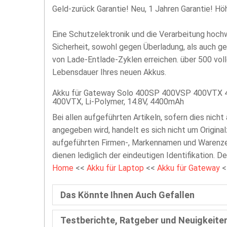
Geld-zurück Garantie! Neu, 1 Jahren Garantie! H
Eine Schutzelektronik und die Verarbeitung hoc
Sicherheit, sowohl gegen Überladung, als auch g
von Lade-Entlade-Zyklen erreichen. über 500 vol
Lebensdauer Ihres neuen Akkus.
Akku für Gateway Solo 400SP 400VSP 400VTX 
400VTX, Li-Polymer, 14.8V, 4400mAh
Bei allen aufgeführten Artikeln, sofern dies nicht
angegeben wird, handelt es sich nicht um Original
aufgeführten Firmen-, Markennamen und Warenzei
dienen lediglich der eindeutigen Identifikation. D
Home
<<
Akku für Laptop
<<
Akku für Gateway
<
Das Könnte Ihnen Auch Gefallen
Testberichte, Ratgeber und Neuigkeite