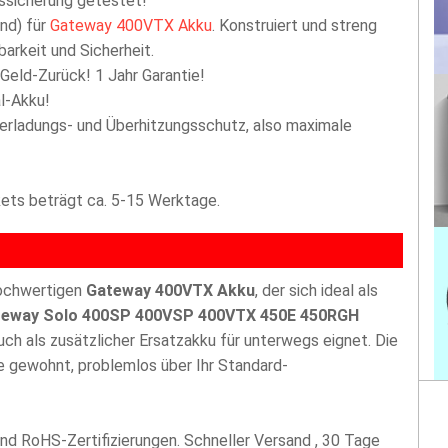
tssicherung getestet!
nd) für
Gateway 400VTX Akku
. Konstruiert und streng
arkeit und Sicherheit.
 Geld-Zurück! 1 Jahr Garantie!
l-Akku!
berladungs- und Überhitzungsschutz, also maximale
akets beträgt ca. 5-15 Werktage.
hochwertigen
Gateway 400VTX Akku
, der sich ideal als
teway Solo 400SP 400VSP 400VTX 450E 450RGH
uch als zusätzlicher Ersatzakku für unterwegs eignet. Die
 gewohnt, problemlos über Ihr Standard-
nd RoHS-Zertifizierungen. Schneller Versand , 30 Tage