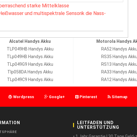
berraschend starke Mittelklasse
Heißwasser und multispektrale Sensorik die Nass-
Alcatel Handys Akku
Motorola Handys A
TLP049HB Handys Akku
RA52 Handys Akk
TLp049HB Handys Akku
RS35 Handys Akk
TLp049G9 Handys Akku
RS13 Handys Akk
Tlp058DA Handys Akku
RA33 Handys Akk
TLp049C9 Handys Akku
RA12 Handys Akk
Wordpress
Google+
Pinterest
Sitemap
RMATION
LEITFADEN UND
UNTERSTÜTZUNG
TSPHÄRE
• 1 Jahr Garantie ! 30 Tage Geld-