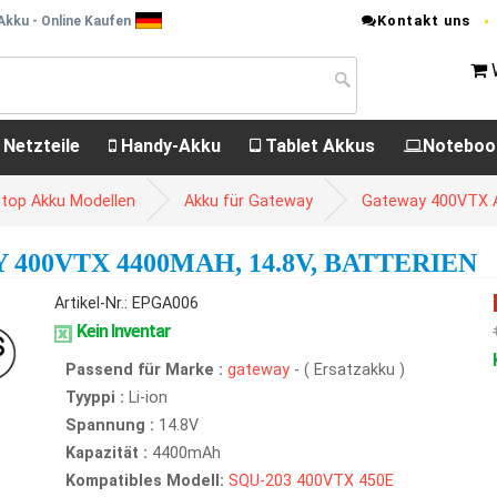
Kontakt uns
Akku - Online Kaufen
 Netzteile
Handy-Akku
Tablet Akkus
Noteboo
top Akku Modellen
Akku für Gateway
Gateway 400VTX 
400VTX 4400MAH, 14.8V, BATTERIEN
Artikel-Nr.: EPGA006
Kein Inventar
Passend für Marke :
gateway
- ( Ersatzakku )
Tyyppi :
Li-ion
Spannung :
14.8V
Kapazität :
4400mAh
Kompatibles Modell:
SQU-203
400VTX
450E