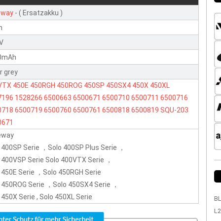
eway
- ( Ersatzakku )
n
8V
0mAh
er grey
VTX
450E
450RGH
450ROG
450SP
450SX4
450X
450XL
7196
1528266
6500663
6500671
6500710
6500711
6500716
0718
6500719
6500760
6500761
6500818
6500819
SQU-203
0671
eway
 400SP Serie ，Solo 400SP Plus Serie ，
 400VSP Serie Solo 400VTX Serie ，
 450E Serie ，Solo 450RGH Serie
 450ROG Serie ，Solo 450SX4 Serie ，
 450X Serie , Solo 450XL Serie
BL
L2