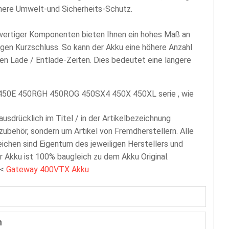
öhere Umwelt-und Sicherheits-Schutz.
hwertiger Komponenten bieten Ihnen ein hohes Maß an
egen Kurzschluss. So kann der Akku eine höhere Anzahl
len Lade / Entlade-Zeiten. Dies bedeutet eine längere
450E 450RGH 450ROG 450SX4 450X 450XL serie , wie
 ausdrücklich im Titel / in der Artikelbezeichnung
zubehör, sondern um Artikel von Fremdherstellern. Alle
chen sind Eigentum des jeweiligen Herstellers und
er Akku ist 100% baugleich zu dem Akku Original.
<
Gateway 400VTX Akku
n