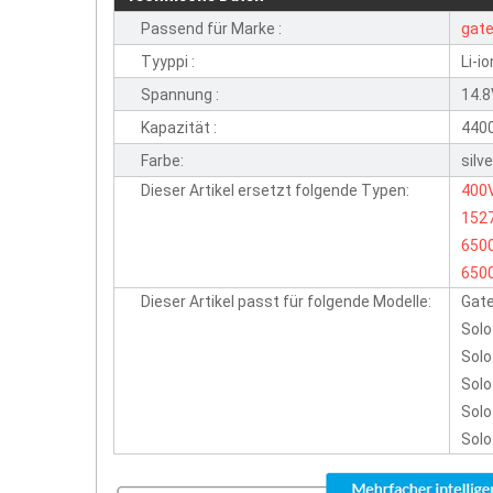
Passend für Marke :
gat
Tyyppi :
Li-io
Spannung :
14.
Kapazität :
440
Farbe:
silv
Dieser Artikel ersetzt folgende Typen:
400
152
650
650
Dieser Artikel passt für folgende Modelle:
Gat
Solo
Solo
Solo
Solo
Solo