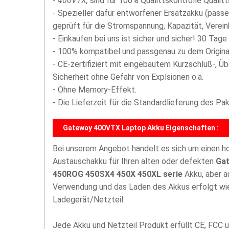
-
400VTX,
sind für 100% Qualittskontrolle Qualit
- Spezieller dafür entworfener Ersatzakku (passe
geprüft für die Stromspannung, Kapazität, Vereinb
- Einkaufen bei uns ist sicher und sicher! 30 Tage
- 100% kompatibel und passgenau zu dem Origina
- CE-zertifiziert mit eingebautem Kurzschluß-, Ü
Sicherheit ohne Gefahr von Explsionen o.ä.
- Ohne Memory-Effekt.
- Die Lieferzeit für die Standardlieferung des P
Gateway 400VTX Laptop Akku Eigenschaften :
Bei unserem Angebot handelt es sich um einen 
Austauschakku für Ihren alten oder defekten
Ga
450ROG 450SX4 450X 450XL serie
Akku, aber a
Verwendung und das Laden des Akkus erfolgt wie
Ladegerät/Netzteil.
Jede Akku und Netzteil Produkt erfüllt CE, FCC u