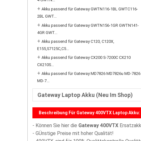
4 GWTN...
+
Akku passend für Gateway GWTN116-1BL GWTC116-
2BL GWT...
+
Akku passend für Gateway GWTN156-1GR GWTN141-
4GR GWT...
+
Akku passend für Gateway C120, C120X,
E155,S7125C,C5...
+
Akku passend für Gateway CX200 S-7200C CX210
CX210S...
+
Akku passend für Gateway MD7826 MD7826u MD-7826
MD-7...
Gateway Laptop Akku (Neu Im Shop)
Beschreibung Für Gateway 400VTX Laptop Akku:
- Können Sie hier die
Gateway 400VTX
Ersatzakk
- GÜnstige Preise mit hoher Qualität!