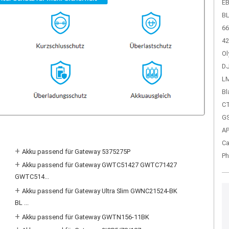
EB
BL
66
42
Ol
DJ
LM
Bl
CT
GS
A
Ca
+
Akku passend für Gateway 5375275P
Ph
+
Akku passend für Gateway GWTC51427 GWTC71427
GWTC514...
+
Akku passend für Gateway Ultra Slim GWNC21524-BK
BL ...
+
Akku passend für Gateway GWTN156-11BK