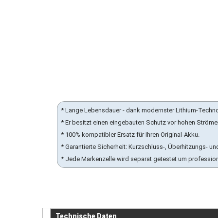
* Lange Lebensdauer - dank modernster Lithium-Techn
* Er besitzt einen eingebauten Schutz vor hohen Ström
* 100% kompatibler Ersatz für Ihren Original-Akku.
* Garantierte Sicherheit: Kurzschluss-, Überhitzungs-
* Jede Markenzelle wird separat getestet um professio
Technische Daten