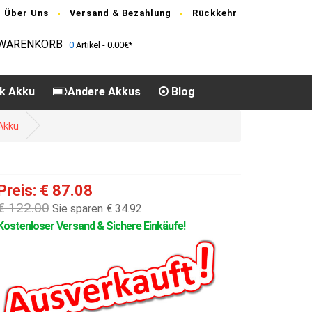
Über Uns
Versand & Bezahlung
Rückkehr
WARENKORB
0
Artikel - 0.00€*
k Akku
Andere Akkus
Blog
Akku
Preis: € 87.08
€ 122.00
Sie sparen € 34.92
Kostenloser Versand & Sichere Einkäufe!