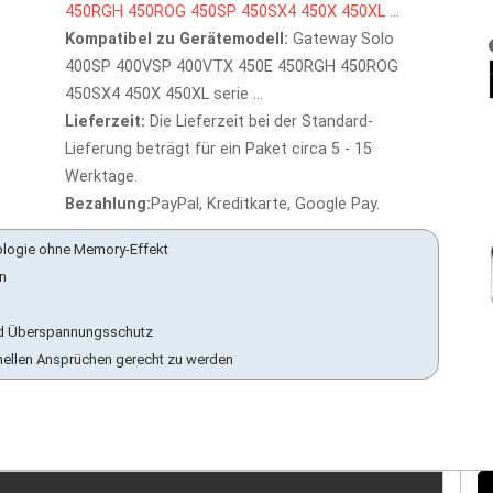
450RGH
450ROG
450SP
450SX4
450X
450XL
...
Kompatibel zu Gerätemodell:
Gateway Solo
400SP 400VSP 400VTX 450E 450RGH 450ROG
450SX4 450X 450XL serie ...
Lieferzeit:
Die Lieferzeit bei der Standard-
Lieferung beträgt für ein Paket circa 5 - 15
Werktage.
Bezahlung:
PayPal, Kreditkarte, Google Pay.
ologie ohne Memory-Effekt
en
 und Überspannungsschutz
nellen Ansprüchen gerecht zu werden