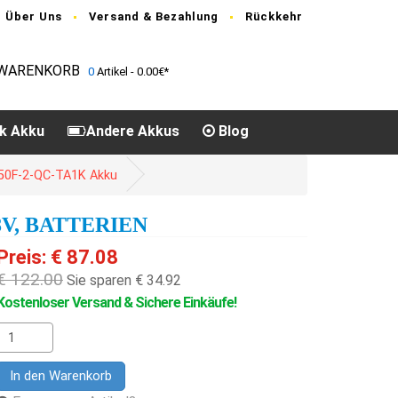
Über Uns
Versand & Bezahlung
Rückkehr
WARENKORB
0
Artikel - 0.00€*
k Akku
Andere Akkus
Blog
50F-2-QC-TA1K Akku
8V, BATTERIEN
Preis: € 87.08
€ 122.00
Sie sparen € 34.92
Kostenloser Versand & Sichere Einkäufe!
In den Warenkorb