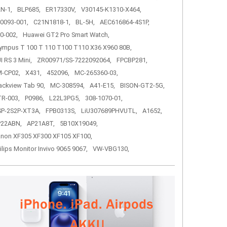
N-1,
BLP685,
ER17330V,
V30145-K1310-X464,
0093-001,
C21N1818-1,
BL-5H,
AEC616864-4S1P,
0-002,
Huawei GT2 Pro Smart Watch,
ympus T 100 T 110 T100 T110 X36 X960 80B,
I RS 3 Mini,
ZR00971/SS-7222092064,
FPCBP281,
-CP02,
X431,
452096,
MC-265360-03,
ackview Tab 90,
MC-308594,
A41-E15,
BISON-GT2-5G,
R-003,
P0986,
L22L3PG5,
308-1070-01,
P-2S2P-XT3A,
FPB0313S,
LiU307689PHVUTL,
A1652,
P22ABN,
AP21A8T,
5B10X19049,
non XF305 XF300 XF105 XF100,
ilips Monitor Invivo 9065 9067,
VW-VBG130,