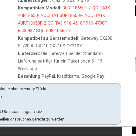
Abmessungen :
6.42" x 3.02" x 0.78"
Kompatibles Modell:
3URF18650F-2-QC-TA1K
4UR18650-2-QC-TA1
3UR18650F-2-QC-TA1K
4URF18650F-2-QC-TA1
916-4610F
916-4790F
6500982
SQU-508
1066516
...
Kompatibel zu Gerätemodell:
Gateway CX200
S-7200C CX210 CX210S CX210X ...
Lieferzeit:
Die Lieferzeit bei der Standard-
Lieferung beträgt für ein Paket circa 5 - 15
Werktage.
Bezahlung:
PayPal, Kreditkarte, Google Pay.
ologie ohne Memory-Effekt
en
 und Überspannungsschutz
nellen Ansprüchen gerecht zu werden