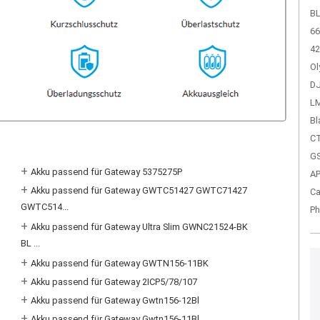
BL
66
42
Ol
DJ
LM
Bl
CT
GS
+
Akku passend für Gateway 5375275P
A
+
Akku passend für Gateway GWTC51427 GWTC71427
Ca
GWTC514...
Ph
+
Akku passend für Gateway Ultra Slim GWNC21524-BK
BL ...
+
Akku passend für Gateway GWTN156-11BK
+
Akku passend für Gateway 2ICP5/78/107
+
Akku passend für Gateway Gwtn156-12Bl
+
Akku passend für Gateway Gwtn156-11Bl