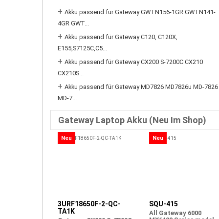
+
Akku passend für Gateway GWTN156-1GR GWTN141-
4GR GWT...
+
Akku passend für Gateway C120, C120X,
E155,S7125C,C5...
+
Akku passend für Gateway CX200 S-7200C CX210
CX210S...
+
Akku passend für Gateway MD7826 MD7826u MD-7826
MD-7...
Gateway Laptop Akku (Neu Im Shop)
Neu
Neu
3URF18650F-2-QC-
SQU-415
TA1K
All Gateway 6000