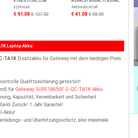
E155,S7125C,C58
AS09C31 AS09C71 AS09C
5200mah
4400mAh/6Cell
€ 91.08
€ 41.08
€ 127.00
€ 58.00
1K Laptop Akku:
C-TA1K
Ersatzakku für Gateway mit dem niedrigen Preis
kontrolle Qualittssicherung getestet!
nd) für
Gateway 3URF18650F-2-QC-TA1K Akku
.
ung, Kapazität, Vereinbarkeit und Sicherheit.
 Geld-Zurück! 1 Jahr Garantie!
l-Akku!
berladungs- und Überhitzungsschutz, also maximale