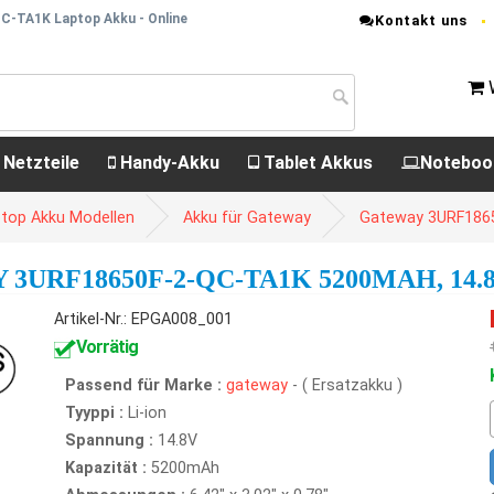
C-TA1K Laptop Akku - Online
Kontakt uns
 Netzteile
Handy-Akku
Tablet Akkus
Noteboo
top Akku Modellen
Akku für Gateway
Gateway 3URF186
URF18650F-2-QC-TA1K 5200MAH, 14.
Artikel-Nr.: EPGA008_001
Vorrätig
Passend für Marke :
gateway
- ( Ersatzakku )
Tyyppi :
Li-ion
Spannung :
14.8V
Kapazität :
5200mAh