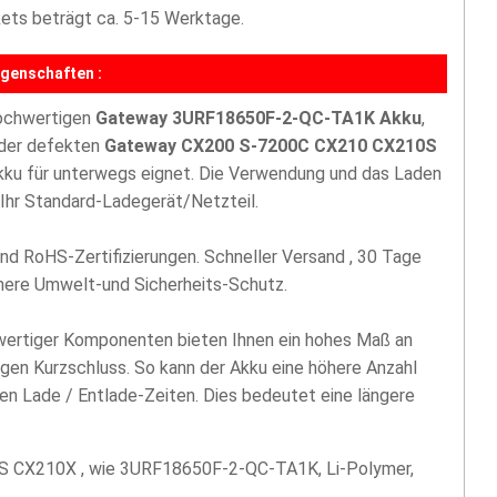
akets beträgt ca. 5-15 Werktage.
genschaften :
hochwertigen
Gateway 3URF18650F-2-QC-TA1K Akku
,
 oder defekten
Gateway CX200 S-7200C CX210 CX210S
akku für unterwegs eignet. Die Verwendung und das Laden
Ihr Standard-Ladegerät/Netzteil.
nd RoHS-Zertifizierungen. Schneller Versand , 30 Tage
öhere Umwelt-und Sicherheits-Schutz.
hwertiger Komponenten bieten Ihnen ein hohes Maß an
egen Kurzschluss. So kann der Akku eine höhere Anzahl
len Lade / Entlade-Zeiten. Dies bedeutet eine längere
 CX210X , wie 3URF18650F-2-QC-TA1K, Li-Polymer,