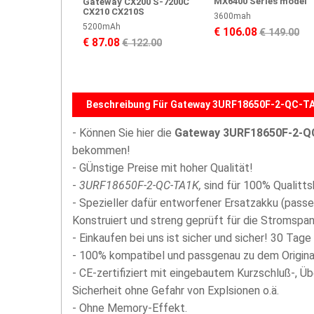
MX6400 Series model
Gateway CX200 S-7200C
CX210 CX210S
3600mah
5200mAh
€ 106.08
€ 149.00
€ 87.08
€ 122.00
Beschreibung Für Gateway 3URF18650F-2-QC-TA
- Können Sie hier die
Gateway 3URF18650F-2-Q
bekommen!
- GÜnstige Preise mit hoher Qualität!
-
3URF18650F-2-QC-TA1K,
sind für 100% Qualitts
- Spezieller dafür entworfener Ersatzakku (passe
Konstruiert und streng geprüft für die Stromspann
- Einkaufen bei uns ist sicher und sicher! 30 Tage
- 100% kompatibel und passgenau zu dem Origina
- CE-zertifiziert mit eingebautem Kurzschluß-, Ü
Sicherheit ohne Gefahr von Explsionen o.ä.
- Ohne Memory-Effekt.