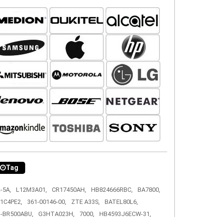
Tag
-5A,
L12M3A01,
CR17450AH,
HB824666RBC,
BA7800,
1C4PE2,
361-00146-00,
ZTE A33S,
BATEL80L6,
-BR500ABU,
G3HTA023H,
7000,
HB4593J6ECW-31,