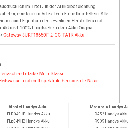
 ausdrücklich im Titel / in der Artikelbezeichnung
zubehör, sondern um Artikel von Fremdherstellern. Alle
chen sind Eigentum des jeweiligen Herstellers und
er Akku ist 100% baugleich zu dem Akku Original.
<
Gateway 3URF18650F-2-QC-TA1K Akku
n
berraschend starke Mittelklasse
Heißwasser und multispektrale Sensorik die Nass-
Alcatel Handys Akku
Motorola Handys A
TLP049HB Handys Akku
RA52 Handys Akk
TLp049HB Handys Akku
RS35 Handys Akk