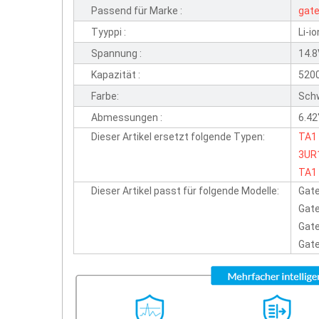
Passend für Marke :
gat
Tyyppi :
Li-io
Spannung :
14.
Kapazität :
520
Farbe:
Sch
Abmessungen :
6.42
Dieser Artikel ersetzt folgende Typen:
TA1
3UR
TA1
Dieser Artikel passt für folgende Modelle:
Gat
Gat
Gat
Gat