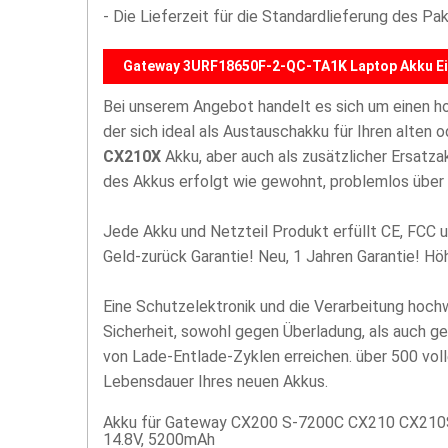
- Die Lieferzeit für die Standardlieferung des P
Gateway 3URF18650F-2-QC-TA1K Laptop Akku Ei
Bei unserem Angebot handelt es sich um einen 
der sich ideal als Austauschakku für Ihren alten
CX210X
Akku, aber auch als zusätzlicher Ersatz
des Akkus erfolgt wie gewohnt, problemlos über 
Jede Akku und Netzteil Produkt erfüllt CE, FCC u
Geld-zurück Garantie! Neu, 1 Jahren Garantie! H
Eine Schutzelektronik und die Verarbeitung hoc
Sicherheit, sowohl gegen Überladung, als auch g
von Lade-Entlade-Zyklen erreichen. über 500 vol
Lebensdauer Ihres neuen Akkus.
Akku für Gateway CX200 S-7200C CX210 CX210S
14.8V, 5200mAh