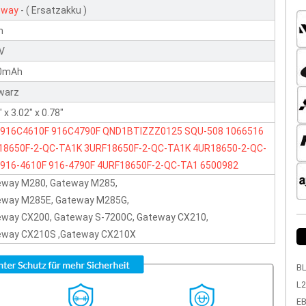
eway
- ( Ersatzakku )
n
8V
0mAh
warz
" x 3.02" x 0.78"
916C4610F
916C4790F
QND1BTIZZZ0125
SQU-508
1066516
18650F-2-QC-TA1K
3URF18650F-2-QC-TA1K
4UR18650-2-QC-
916-4610F
916-4790F
4URF18650F-2-QC-TA1
6500982
eway M280, Gateway M285,
eway M285E, Gateway M285G,
eway CX200, Gateway S-7200C, Gateway CX210,
eway CX210S ,Gateway CX210X
BL
L2
EB