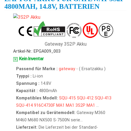
4800MAH, 14.8V, BATTERIEN
Gateway 3S2P Akku
Artikel-Nr.: EPGA009_003
Kein Inventar
Passend für Marke :
gateway
- ( Ersatzakku )
Tyyppi :
Li-ion
Spannung :
14.8V
Kapazität :
4800mAh
Kompatibles Modell:
SQU-415
SQU-412
SQU-413
SQU-414
916C4730F
MA1
MA1
3S2P
MA1
...
Kompatibel zu Gerätemodell:
Gateway M360
M460 M680 NX500 S-7500N serie...
Lieferzeit:
Die Lieferzeit bei der Standard-