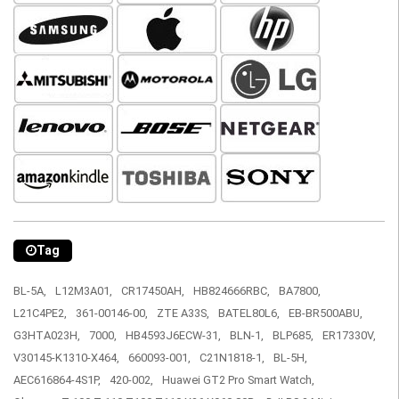
Tag
BL-5A,
L12M3A01,
CR17450AH,
HB824666RBC,
BA7800,
L21C4PE2,
361-00146-00,
ZTE A33S,
BATEL80L6,
EB-BR500ABU,
G3HTA023H,
7000,
HB4593J6ECW-31,
BLN-1,
BLP685,
ER17330V,
V30145-K1310-X464,
660093-001,
C21N1818-1,
BL-5H,
AEC616864-4S1P,
420-002,
Huawei GT2 Pro Smart Watch,