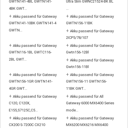
GWTN141-4BL GWTN141-
Ultra Slim GWNC21524-BK BL
4BK GWT...
...
+
+
Akku passend für Gateway
Akku passend für Gateway
GWTN141-10BK GWTN141-4
GWTN156-11BK
GWTN...
+
Akku passend für Gateway
2ICP5/78/107
+
+
Akku passend für Gateway
Akku passend für Gateway
GWTN116-1BL GWTC116-
Gwtn156-12Bl
2BL GWT...
+
Akku passend für Gateway
Gwtn156-11Bl
+
+
Akku passend für Gateway
Akku passend für Gateway
GWTN156-1GR GWTN141-
GWTN156-11 GWTN156-
4GR GWT...
11BK GWT...
+
+
Akku passend für Gateway
Akku passend für All
C120, C120X,
Gateway 6000 MX6400 Series
E155,S7125C,C5...
mode...
+
+
Akku passend für Gateway
Akku passend für Gateway
CX200 S-7200C CX210
MX6200 MX6216 MX6400