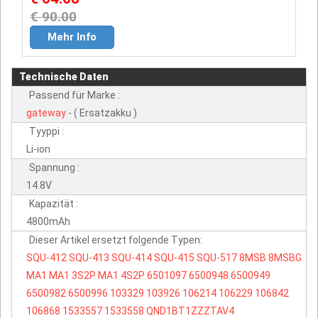
€ 90.00
Mehr Info
Technische Daten
Passend für Marke :
gateway
- ( Ersatzakku )
Tyyppi :
Li-ion
Spannung :
14.8V
Kapazität :
4800mAh
Dieser Artikel ersetzt folgende Typen:
SQU-412
SQU-413
SQU-414
SQU-415
SQU-517
8MSB
8MSBG
MA1
MA1
3S2P
MA1
4S2P
6501097
6500948
6500949
6500982
6500996
103329
103926
106214
106229
106842
106868
1533557
1533558
QND1BT1ZZZTAV4