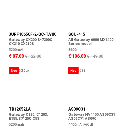
3URF18650F-2-QC-TA1K
SQU-415
Gateway CX200 S-7200C
All Gateway 6000 MX6400
CX210 CX210S
Series model
5200mAh
3600mah
€ 87.08
€ 106.08
€ 122.00
€ 149.00
Neu
Neu
TB12052LA
AS09C31
Gateway C120, C120X,
Gateway NV4400 AS09C31
E155,S7125C,C58
AS09C71 AS09C
5200mah
4400mAh/6Cell