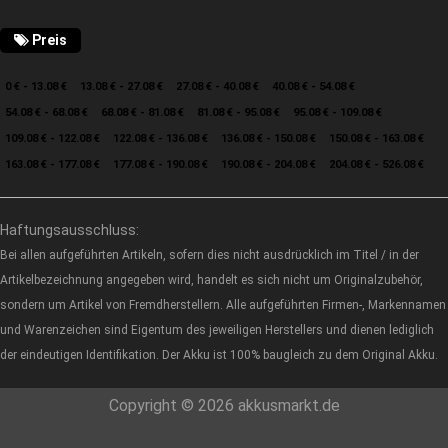
Preis
0 € - 13.08 €
13.08 € - 27.08 €
27.08 € - 40.08 €
40.08 € - 54.08 €
54.08 € - 68.08 €
68.08 € - 81.08 €
81.08 € - 95.08 €
95.08 € - 109.08 €
109.08 € - 122.08 €
122.08 € - 136.08 €
136.08 € - 150.08 €
150.08 € - 163.08 €
163.08 € - 177.08 €
177.08 € - 190.08 €
190.08 € - 204.08 €
204.08 € - 526.08 €
Haftungsausschluss:
Bei allen aufgeführten Artikeln, sofern dies nicht ausdrücklich im Titel / in der
Artikelbezeichnung angegeben wird, handelt es sich nicht um Originalzubehör,
sondern um Artikel von Fremdherstellern. Alle aufgeführten Firmen-, Markennamen
und Warenzeichen sind Eigentum des jeweiligen Herstellers und dienen lediglich
der eindeutigen Identifikation. Der Akku ist 100% baugleich zu dem Original Akku.
Copyright © 2026 akkusmarkt.de