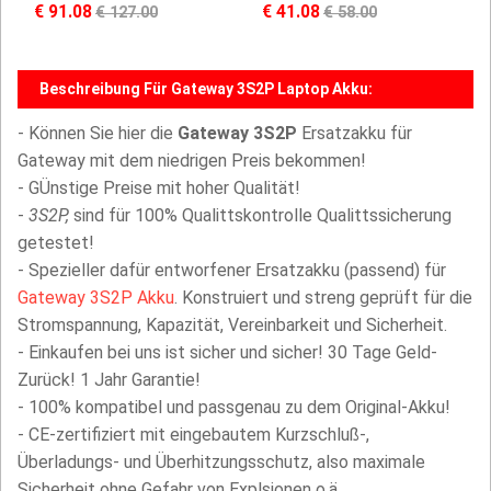
€ 91.08
€ 41.08
€ 127.00
€ 58.00
Beschreibung Für Gateway 3S2P Laptop Akku:
- Können Sie hier die
Gateway 3S2P
Ersatzakku für
Gateway mit dem niedrigen Preis bekommen!
- GÜnstige Preise mit hoher Qualität!
-
3S2P,
sind für 100% Qualittskontrolle Qualittssicherung
getestet!
- Spezieller dafür entworfener Ersatzakku (passend) für
Gateway 3S2P Akku
. Konstruiert und streng geprüft für die
Stromspannung, Kapazität, Vereinbarkeit und Sicherheit.
- Einkaufen bei uns ist sicher und sicher! 30 Tage Geld-
Zurück! 1 Jahr Garantie!
- 100% kompatibel und passgenau zu dem Original-Akku!
- CE-zertifiziert mit eingebautem Kurzschluß-,
Überladungs- und Überhitzungsschutz, also maximale
Sicherheit ohne Gefahr von Explsionen o.ä.