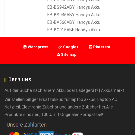
EB-BS942ABY Handys Akku
EB-BS946ABY Handys Akku
EB-BA566ABY Handys Akku
EB-BC915ABE Handys Akku
Wordpress
Google+
Pinterest
Sitemap
ÜBER UNS
Auf der Suche nach einem Akku oder Ladegerät? | Akkusmarkt
Wir stellen billiger Ersatzakkus für laptop akkus, Laptop AC
Netzteil, Electronic Zubehör und andere Zubehör her.Alle
Produkte sind neu, 100% mit Originalen kompatibel!