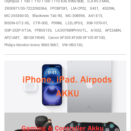
Olympus T 100 T 110 T100 T110 X36 X960 80B,
DJI RS 3 Mini,
ZR00971/SS-7222092064,
FPCBP281,
LM-CP02,
X431,
452096,
MC-265360-03,
Blackview Tab 90,
MC-308594,
A41-E15,
BISON-GT2-5G,
CTR-003,
P0986,
L22L3PG5,
308-1070-01,
GSP-2S2P-XT3A,
FPB0313S,
LiU307689PHVUTL,
A1652,
AP22ABN,
AP21A8T,
5B10X19049,
Canon XF305 XF300 XF105 XF100,
Philips Monitor Invivo 9065 9067,
VW-VBG130,