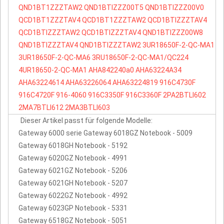
QND1BT1ZZZTAW2
QND1BTIZZZ00T5
QND1BTIZZZ00V0
QCD1BT1ZZZTAV4
QCD1BT1ZZZTAW2
QCD1BTIZZZTAV4
QCD1BTIZZZTAW2
QCD1BTIZZZTAV4
QND1BTIZZZ00W8
QND1BTIZZZTAV4
QND1BTIZZZTAW2
3UR18650F-2-QC-MA1
3UR18650F-2-QC-MA6
3RU18650F-2-QC-MA1/QC224
4UR18650-2-QC-MA1
AHA842240a0
AHA63224A34
AHA63224614
AHA63226064
AHA63224819
916C4730F
916C4720F
916-4060
916C3350F
916C3360F
2PA2BTLI602
2MA7BTLI612
2MA3BTLI603
Dieser Artikel passt für folgende Modelle:
Gateway 6000 serie Gateway 6018GZ Notebook - 5009
Gateway 6018GH Notebook - 5192
Gateway 6020GZ Notebook - 4991
Gateway 6021GZ Notebook - 5206
Gateway 6021GH Notebook - 5207
Gateway 6022GZ Notebook - 4992
Gateway 6023GP Notebook - 5331
Gateway 6518GZ Notebook - 5051