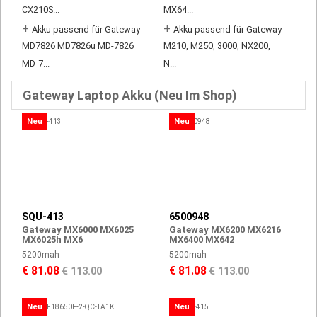
CX210S...
MX64...
+
+
Akku passend für Gateway
Akku passend für Gateway
MD7826 MD7826u MD-7826
M210, M250, 3000, NX200,
MD-7...
N...
Gateway Laptop Akku (Neu Im Shop)
Neu
Neu
SQU-413
6500948
Gateway MX6000 MX6025
Gateway MX6200 MX6216
MX6025h MX6
MX6400 MX642
5200mah
5200mah
€ 81.08
€ 81.08
€ 113.00
€ 113.00
Neu
Neu