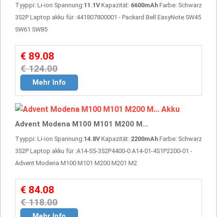
Tyyppi: Li-ion Spannung:
11.1V
Kapazität:
6600mAh
Farbe: Schwarz
3S2P Laptop akku für :441807800001 - Packard Bell EasyNote SW45
SW61 SW85
€ 89.08
€ 124.00
Mehr Info
Advent Modena M100 M101 M200 M...
Tyyppi: Li-ion Spannung:
14.8V
Kapazität:
2200mAh
Farbe: Schwarz
3S2P Laptop akku für :A14-S5-3S2P4400-0 A14-01-4S1P2200-01 -
Advent Modena M100 M101 M200 M201 M2
€ 84.08
€ 118.00
Mehr Info