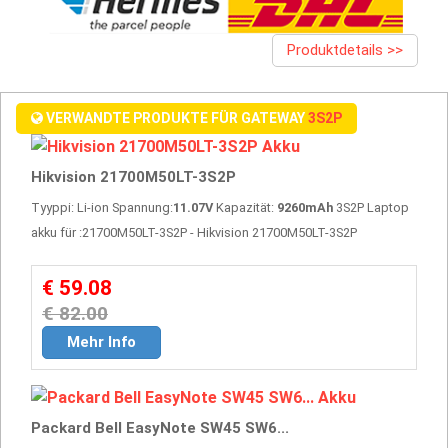
Produktdetails >>
VERWANDTE PRODUKTE FÜR GATEWAY
3S2P
Hikvision 21700M50LT-3S2P
Tyyppi: Li-ion Spannung:
11.07V
Kapazität:
9260mAh
3S2P Laptop
akku für :21700M50LT-3S2P - Hikvision 21700M50LT-3S2P
€ 59.08
€ 82.00
Mehr Info
Packard Bell EasyNote SW45 SW6...