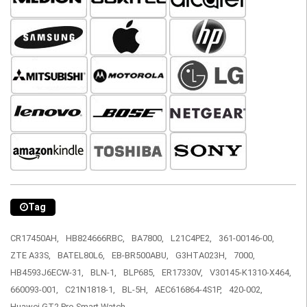
Tag
CR17450AH,
HB824666RBC,
BA7800,
L21C4PE2,
361-00146-00,
ZTE A33S,
BATEL80L6,
EB-BR500ABU,
G3HTA023H,
7000,
HB4593J6ECW-31,
BLN-1,
BLP685,
ER17330V,
V30145-K1310-X464,
660093-001,
C21N1818-1,
BL-5H,
AEC616864-4S1P,
420-002,
Huawei GT2 Pro Smart Watch,