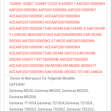
102800
102801
102889
1533218
6500917
AAFQ50100005K4
AAFQ50100005K5
AAFQ50100005K6
AAFQ50100005K7
ACEAAFQ50100005K1
ACEAAFQ50100005K4
ACEAAFQ50100005K5
ACEAAFQ50100005K6
ACEAAFQ50100005K7
DAK100440
DAK100440-X
DAK100440-
Y
Li4402AE
NBACEM101069
AAFQ50600003K0
DAK100440-
000900
AAFQ50100005K2
GT-M520
AAFQ50100005K6
ACEAAFQ50100005K1
ACEAAFQ50100005K4
ACEAAFQ50100005K7
DAK100440-000103
DAK100440-
000200
6500917
6911B00084B
AAFQ50100005K5
ACEAAFQ50100005K6
EM-M2000
EM-M6000
40006971
ACEAAFQ50100005K5
DAK100440-000302
101340
LI4402A
Dieser Artikel passt für folgende Modelle:
GATEWAY
Gateway M520, Gateway M520S, Gateway M520X,
Gateway M520XL
Gateway 7110GX,Gateway 7210GX,Gateway 7215GX ,
Gateway 7305GZ ,Gateway 7320GZ ,Gateway 7322GZ ,