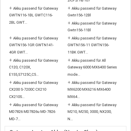
2ICP5/78/107
+
+
Akku passend für Gateway
Akku passend für Gateway
GWTN116-1BL GWTC116-
Gwtn156-12Bl
2BL GWT...
+
Akku passend für Gateway
Gwtn156-11Bl
+
+
Akku passend für Gateway
Akku passend für Gateway
GWTN156-1GR GWTN141-
GWTN156-11 GWTN156-
4GR GWT...
11BK GWT...
+
+
Akku passend für Gateway
Akku passend für All
C120, C120X,
Gateway 6000 MX6400 Series
E155,S7125C,C5...
mode...
+
+
Akku passend für Gateway
Akku passend für Gateway
CX200 S-7200C CX210
MX6200 MX6216 MX6400
CX210S...
MX64...
+
+
Akku passend für Gateway
Akku passend für Gateway
MD7826 MD7826u MD-7826
M210, M250, 3000, NX200,
MD-7...
N...