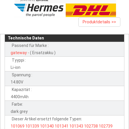
Produktdetails >>
Technische Daten
Passend für Marke :
gateway
- ( Ersatzakku )
Tyyppi :
Li-ion
Spannung :
14.80V
Kapazität :
4400mAh
Farbe:
dark grey
Dieser Artikel ersetzt folgende Typen:
101069
101339
101340
101341
101343
102738
102739