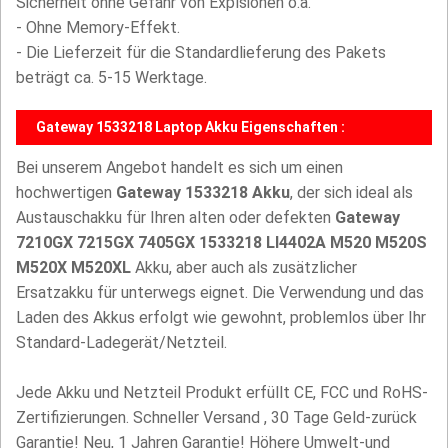
Sicherheit ohne Gefahr von Explsionen o.ä.
- Ohne Memory-Effekt.
- Die Lieferzeit für die Standardlieferung des Pakets
beträgt ca. 5-15 Werktage.
Gateway 1533218 Laptop Akku Eigenschaften :
Bei unserem Angebot handelt es sich um einen
hochwertigen
Gateway 1533218 Akku
, der sich ideal als
Austauschakku für Ihren alten oder defekten
Gateway
7210GX 7215GX 7405GX 1533218 LI4402A M520 M520S
M520X M520XL
Akku, aber auch als zusätzlicher
Ersatzakku für unterwegs eignet. Die Verwendung und das
Laden des Akkus erfolgt wie gewohnt, problemlos über Ihr
Standard-Ladegerät/Netzteil.
Jede Akku und Netzteil Produkt erfüllt CE, FCC und RoHS-
Zertifizierungen. Schneller Versand , 30 Tage Geld-zurück
Garantie! Neu, 1 Jahren Garantie! Höhere Umwelt-und