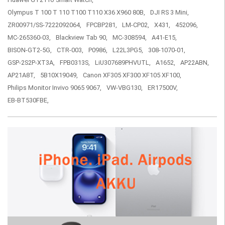
Olympus T 100 T 110 T100 T110 X36 X960 80B,
DJI RS 3 Mini,
ZR00971/SS-7222092064,
FPCBP281,
LM-CP02,
X431,
452096,
MC-265360-03,
Blackview Tab 90,
MC-308594,
A41-E15,
BISON-GT2-5G,
CTR-003,
P0986,
L22L3PG5,
308-1070-01,
GSP-2S2P-XT3A,
FPB0313S,
LiU307689PHVUTL,
A1652,
AP22ABN,
AP21A8T,
5B10X19049,
Canon XF305 XF300 XF105 XF100,
Philips Monitor Invivo 9065 9067,
VW-VBG130,
ER17500V,
EB-BT530FBE,