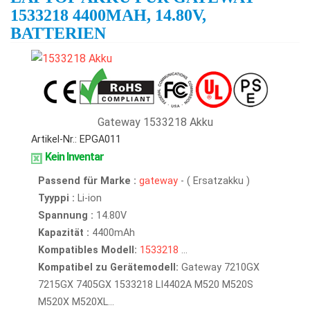
1533218 4400MAH, 14.80V,
BATTERIEN
Gateway 1533218 Akku
Artikel-Nr.: EPGA011
Kein Inventar
Passend für Marke :
gateway
- ( Ersatzakku )
Tyyppi :
Li-ion
Spannung :
14.80V
Kapazität :
4400mAh
Kompatibles Modell:
1533218
...
Kompatibel zu Gerätemodell:
Gateway 7210GX
7215GX 7405GX 1533218 LI4402A M520 M520S
M520X M520XL...