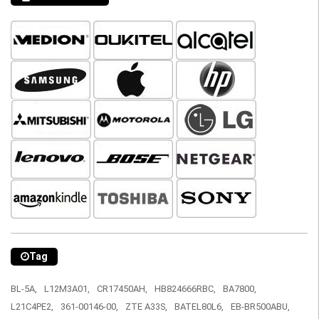
Tag
BL-5A,
L12M3A01,
CR17450AH,
HB824666RBC,
BA7800,
L21C4PE2,
361-00146-00,
ZTE A33S,
BATEL80L6,
EB-BR500ABU,