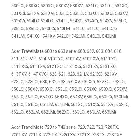
530LCi, 530XC, 530XCi, 530XV, 530XVi, 531LC, 531LCi, 531XC,
531XCi, 531XV, 531XVi, 533LC, 533LCi, 533XC, 533XCi, 533XV,
533XVi, 534LC, 534LCi, 534TL, 534XC, 534XCi, 534XV, 535LC,
535LCi, 536LCi , 540LCi, 540LMi, 541LC, 541LCi, 541LCib,
541LMi, 541XCi, 541XV, 542LCi, 542LMi, 543LCi, 543LMi
Acer TravelMate 600 to 663 serie: 600, 602, 603, 604, 610,
611, 612, 613, 614, 610TXC, 610TXV, 610TXVi, 611TXC,
611TXCi, 611TXV, 612TXC, 612TXCi, 612TXV, 613TXC,
613TXV, 614TXVCi, 620, 621, 623, 621LV, 621XC, 621XV,
623LC, 623LCi, 630, 632, 633, 630XV, 630XCi, 632XCi, 633LCi,
650LC, 650XC, 650XCi, 653LC, 653LCi, 653XC, 653XCi, 653XV,
654LC, 654LCi, 654XC, 654XCi, 654XV, 655LCi, 660LCi, 660LMi,
661LC, 661LCi, 661LM, 661LMi, 661XC, 661XCi, 661XVi, 662LC,
662LCi, 662LM, 662LMi, 662XCi, 663LCi, 663LM, 663LMi
Acer TravelMate 720 to 740 serie: 720, 722, 723, 720TX,
720TXV, 721TX, 722iTX, 722iTXV, 722TX, 723TX, 723TXV,