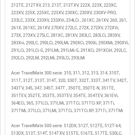
212TE, 212TXV, 213, 213T, 213TXV, 222X, 223X, 223XC,
223XV, 225X, 225XC, 225XV, 230XC, 230XV, 230XV-PRO,
233LC, 233X, 233XV, 233XVi, 234LCi , 261XC, 261XV, 260, 261,
261X, 261XC, 261XV, 270XV, 272LC, 272X, 272XV, 272XVi,
273X, 273XV, 275LC, 281XC, 281XV, 283LC, 283LCi, 283XV,
283Xvi, 290LC, 290LCi, 290LMi, 290XCi, 290Xi, 290XMi, 290XVi,
291LCi, 291LCi-G, 291LMi, 291LMi-G, 291XCi, 291XCiH, 292LC,
292LCi, 292LM, 292LMi, 293LCi, 293LMi
Acer TravelMate 300 serie: 310, 311, 312, 313, 314, 310T,
311T, 312T, 313T, 314T, 320, 330T, 332T, 333T, 341TV, 342T,
343TV, 345, 347, 345T, 347T , 350TE, 350TE-N, 351TE,
351TEV, 352TE, 353TE, 353TEV, 354TE, 354TEV, 361EVi,
364ECi, 365, 371LCi, 371LMi, 371TCi, 371TCi XP, 371Ti,
371TMi, 371LCi, 371LMi, 371TCi, 371TCi XP, 371Ti, 371TMi
Acer TravelMate 500 serie: 512DX, 512T, 512TE, 512T-64,
513DX, 513T, 514T, 514TXV, 515TE, 516TE, 517TE, 530LC,