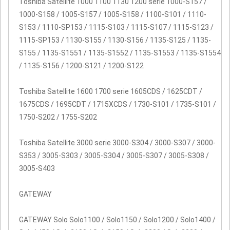
Toshiba Satellite 1000 1100 1130 1200 serie 1000-S157 /
1000-S158 / 1005-S157 / 1005-S158 / 1100-S101 / 1110-
S153 / 1110-SP153 / 1115-S103 / 1115-S107 / 1115-S123 /
1115-SP153 / 1130-S155 / 1130-S156 / 1135-S125 / 1135-
S155 / 1135-S1551 / 1135-S1552 / 1135-S1553 / 1135-S1554
/ 1135-S156 / 1200-S121 / 1200-S122
Toshiba Satellite 1600 1700 serie 1605CDS / 1625CDT /
1675CDS / 1695CDT / 1715XCDS / 1730-S101 / 1735-S101 /
1750-S202 / 1755-S202
Toshiba Satellite 3000 serie 3000-S304 / 3000-S307 / 3000-
S353 / 3005-S303 / 3005-S304 / 3005-S307 / 3005-S308 /
3005-S403
GATEWAY
GATEWAY Solo Solo1100 / Solo1150 / Solo1200 / Solo1400 /