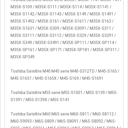
M35X-S109 / M35X-S111 / M35X-S114 / M35X-S1141 /
M35X-S1142 / M35X-S1143 / M35X-S149 / M35X-S1491 /
M35X-S1492 / M35X-S161 / M35X-S1611 / M35X-S163 /
M35X-S1631 / M35X-S309 / M35X-S3091 / M35X-S311 /
M35X-S3111 / M35X-S3112 / M35X-S329 / M35X-S3291 /
M35X-S349 / M35X-S3491 / M35X-SP111 / M35X-SP114 /
M35X-SP161 / M35X-SP171 / M35X-SP181 / M35X-SP311 /
M35X-SP349
Toshiba Satellite M40 M45 serie M40-S312TD / M45-S165 /
M45-S1651 / M45-S165X / M45-S169 / M45-S1691
Toshiba Satellite M55 serie M55-S1001 / M55-S139 / M55-
S1391 / M55-S139X / M55-S141
Toshiba Satellite M60 M65 serie M60-S811 / M60-S8112 /
M60-S9093 / M65-S809 / M65-S8091 / M65-S8092 / M65-