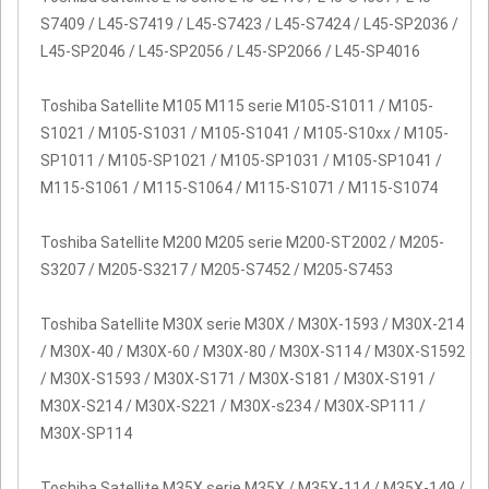
S7409 / L45-S7419 / L45-S7423 / L45-S7424 / L45-SP2036 /
L45-SP2046 / L45-SP2056 / L45-SP2066 / L45-SP4016
Toshiba Satellite M105 M115 serie M105-S1011 / M105-
S1021 / M105-S1031 / M105-S1041 / M105-S10xx / M105-
SP1011 / M105-SP1021 / M105-SP1031 / M105-SP1041 /
M115-S1061 / M115-S1064 / M115-S1071 / M115-S1074
Toshiba Satellite M200 M205 serie M200-ST2002 / M205-
S3207 / M205-S3217 / M205-S7452 / M205-S7453
Toshiba Satellite M30X serie M30X / M30X-1593 / M30X-214
/ M30X-40 / M30X-60 / M30X-80 / M30X-S114 / M30X-S1592
/ M30X-S1593 / M30X-S171 / M30X-S181 / M30X-S191 /
M30X-S214 / M30X-S221 / M30X-s234 / M30X-SP111 /
M30X-SP114
Toshiba Satellite M35X serie M35X / M35X-114 / M35X-149 /