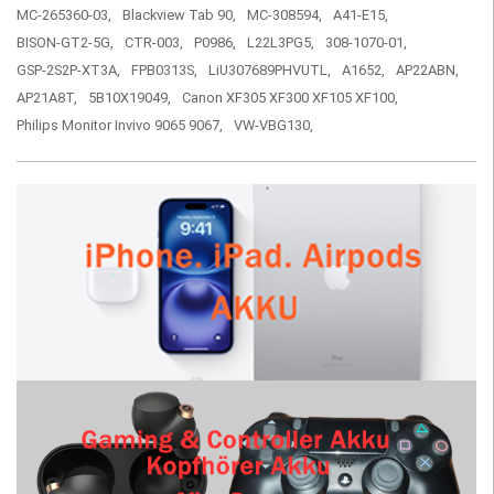
MC-265360-03,
Blackview Tab 90,
MC-308594,
A41-E15,
BISON-GT2-5G,
CTR-003,
P0986,
L22L3PG5,
308-1070-01,
GSP-2S2P-XT3A,
FPB0313S,
LiU307689PHVUTL,
A1652,
AP22ABN,
AP21A8T,
5B10X19049,
Canon XF305 XF300 XF105 XF100,
Philips Monitor Invivo 9065 9067,
VW-VBG130,