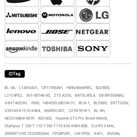
Tag
BL-5A,
L12M3A01,
CR17450AH,
HB824666RBC,
BA7800,
L21C4PE2,
361-00146-00,
ZTE A33S,
BATEL80L6,
EB-BR500ABU,
G3HTA023H,
7000,
HB4593J6ECW-31,
BLN-1,
BLP685,
ER17330V,
V30145-K1310-X464,
660093-001,
C21N1818-1,
BL-5H,
AEC616864-4S1P,
420-002,
Huawei GT2 Pro Smart Watch,
Olympus T 100 T 110 T100 T110 X36 X960 80B,
DJI RS 3 Mini,
ZR00971/SS-7222092064,
FPCBP281,
LM-CP02,
X431,
452096,