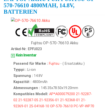
570-76610 4800MAH, 14.8V,
BATTERIEN
Fujitsu OP-570-76610 Akku
Artikel-Nr.: EPFU023
Kein Inventar
Passend für Marke :
Fujitsu
- ( Ersatzakku )
Tyyppi :
Li-ion
Spannung :
14.8V
Kapazität :
4800mAh
Abmessungen :
145.35x78.50x19.20mm
Kompatibles Modell:
AP*A000079200
21-92287-
02
21-92287-05
21-92356-01
21-92368-01
21-
92369-01
25-04168-10
OP-570-76610
PC-VP-WP70