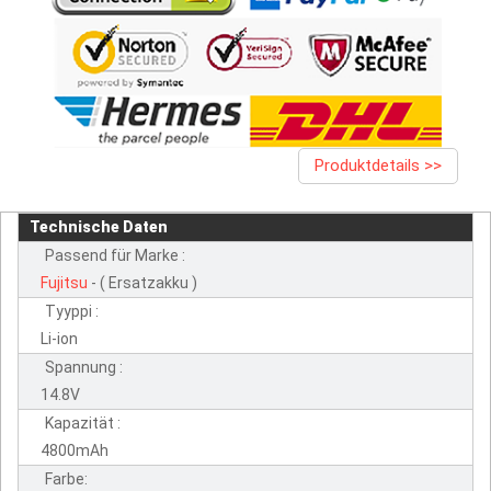
Produktdetails >>
Technische Daten
Passend für Marke :
Fujitsu
- ( Ersatzakku )
Tyyppi :
Li-ion
Spannung :
14.8V
Kapazität :
4800mAh
Farbe: