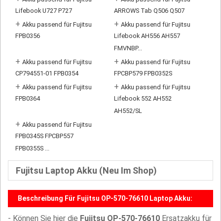
Lifebook U727 P727
ARROWS Tab Q506 Q507
+
+
Akku passend für Fujitsu
Akku passend für Fujitsu
FPB0356
Lifebook AH556 AH557
FMVNBP...
+
+
Akku passend für Fujitsu
Akku passend für Fujitsu
CP794551-01 FPB0354
FPCBP579 FPB0352S
+
+
Akku passend für Fujitsu
Akku passend für Fujitsu
FPB0364
Lifebook 552 AH552
AH552/SL
+
Akku passend für Fujitsu
FPB0345S FPCBP557
FPB0355S ...
Fujitsu Laptop Akku (Neu Im Shop)
Beschreibung Für Fujitsu OP-570-76610 Laptop Akku:
- Können Sie hier die
Fujitsu OP-570-76610
Ersatzakku für