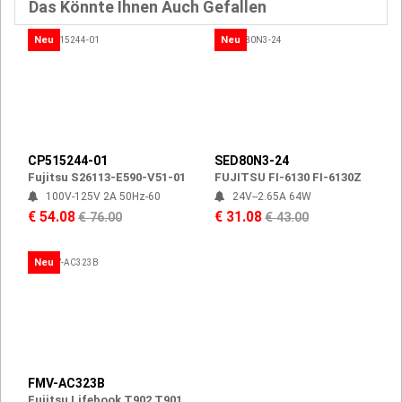
Das Könnte Ihnen Auch Gefallen
Neu
Neu
CP515244-01
SED80N3-24
Fujitsu S26113-E590-V51-01
FUJITSU FI-6130 FI-6130Z
100V-125V 2A 50Hz-60
24V--2.65A 64W
€ 54.08
€ 31.08
€ 76.00
€ 43.00
Neu
FMV-AC323B
Fujitsu Lifebook T902 T901