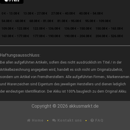
0 € - 13.08 €
13.08 € - 27.08 €
27.08 € - 40.08 €
40.08 € - 54.08 €
54.08 € - 68.08 €
68.08 € - 81.08 €
81.08 € - 95.08 €
95.08 € - 109.08 €
109.08 € - 122.08 €
122.08 € - 136.08 €
136.08 € - 150.08 €
150.08 € - 163.08 €
163.08 € - 177.08 €
177.08 € - 190.08 €
190.08 € - 204.08 €
204.08 € - 526.08 €
Haftungsausschluss:
Bei allen aufgeführten Artikeln, sofern dies nicht ausdrücklich im Titel / in der
Artikelbezeichnung angegeben wird, handelt es sich nicht um Originalzubehör,
sondern um Artikel von Fremdherstellern. Alle aufgeführten Firmen-, Markennamen
und Warenzeichen sind Eigentum des jeweiligen Herstellers und dienen lediglich
der eindeutigen Identifikation. Der Akku ist 100% baugleich zu dem Original Akku.
Copyright © 2026 akkusmarkt.de
Home
Kontakt uns
FAQ