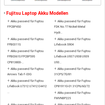
Fujitsu Laptop Akku Modellen
*
+
+
Akku passend für Fujitsu
Akku passend für Fujitsu
FPCBP450
FDK No.?7 Nickel-Metal
Hydr...
+
+
Akku passend für Fujitsu
Akku passend für Fujitsu
FPB0311S
Lifebook S904
+
+
Akku passend für Fujitsu
Akku passend für Fujitsu
FPB0361S FPCBP595
LifeBook U937 U938 U939
CP813800-...
U93...
+
+
Akku passend für Fujitsu
Akku passend für Fujitsu
Arrows Tab F-03G
31CP5/70/81
+
+
Akku passend für Fujitsu
Akku passend für Fujitsu
LifeBook U7312 U7412 E4412
CP819110-01 31CP6/60/72
...
+
Akku passend für Fujitsu
FMVNBP225
+
+
Akku passend für Fujitsu
Akku passend für Fujitsu