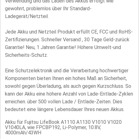
Verwendung und das Laden des Akkus erfolgt wie
gewohnt, problemlos über Ihr Standard-
Ladegerät/Netzteil.
Jede Akku und Netzteil Produkt erfüllt CE, FCC und RoHS-
Zertifizierungen. Schneller Versand , 30 Tage Geld-zurück
Garantie! Neu, 1 Jahren Garantie! Höhere Umwelt-und
Sicherheits-Schutz.
Eine Schutzelektronik und die Verarbeitung hochwertiger
Komponenten bieten Ihnen ein hohes Maß an Sicherheit,
sowohl gegen Überladung, als auch gegen Kurzschluss. So
kann der Akku eine höhere Anzahl von Lade-Entlade-Zyklen
erreichen. über 500 vollen Lade / Entlade-Zeiten. Dies
bedeutet eine längere Lebensdauer Ihres neuen Akkus.
Akku für Fujitsu LifeBook A1110 A1130 V1010 V1020
V1040LA, wie FPCBP192, Li-Polymer, 10.8V,
4000mAh/43WH