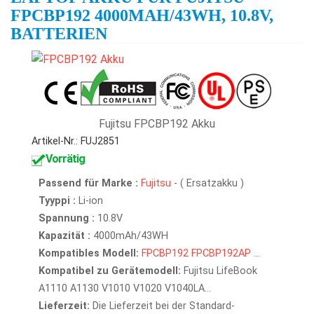
FPCBP192 4000MAH/43WH, 10.8V,
BATTERIEN
Fujitsu FPCBP192 Akku
Artikel-Nr.: FUJ2851
Vorrätig
Passend für Marke :
Fujitsu
- ( Ersatzakku )
Tyyppi :
Li-ion
Spannung :
10.8V
Kapazität :
4000mAh/43WH
Kompatibles Modell:
FPCBP192
FPCBP192AP
...
Kompatibel zu Gerätemodell:
Fujitsu LifeBook
A1110 A1130 V1010 V1020 V1040LA...
Lieferzeit:
Die Lieferzeit bei der Standard-