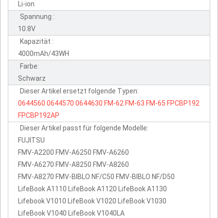
Li-ion
Spannung :
10.8V
Kapazität :
4000mAh/43WH
Farbe:
Schwarz
Dieser Artikel ersetzt folgende Typen:
0644560
0644570
0644630
FM-62
FM-63
FM-65
FPCBP192
FPCBP192AP
Dieser Artikel passt für folgende Modelle:
FUJITSU
FMV-A2200 FMV-A6250 FMV-A6260
FMV-A6270 FMV-A8250 FMV-A8260
FMV-A8270 FMV-BIBLO NF/C50 FMV-BIBLO NF/D50
LifeBook A1110 LifeBook A1120 LifeBook A1130
Lifebook V1010 LifeBook V1020 LifeBook V1030
LifeBook V1040 LifeBook V1040LA