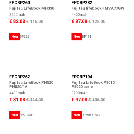
FPCBP260
FPCBP282
Fujitsu LifeBook MH330
Fujitsu lifebook FMVA77GW
2200mah
4400mah
€ 82.08
€ 87.08
€ 115.00
€ 122.00
Neu
Neu
FPCBP262
FPCBP194
Fujitsu LifeBook PH520
Fujitsu LifeBook P8010
PH520/1A
P8020 serie
4400mah
8700mAh
€ 81.08
€ 97.08
€ 114.00
€ 136.00
Neu
Neu