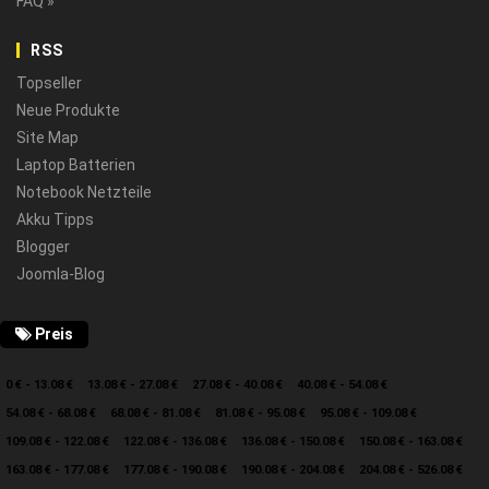
FAQ »
RSS
Topseller
Neue Produkte
Site Map
Laptop Batterien
Notebook Netzteile
Akku Tipps
Blogger
Joomla-Blog
Preis
0 € - 13.08 €
13.08 € - 27.08 €
27.08 € - 40.08 €
40.08 € - 54.08 €
54.08 € - 68.08 €
68.08 € - 81.08 €
81.08 € - 95.08 €
95.08 € - 109.08 €
109.08 € - 122.08 €
122.08 € - 136.08 €
136.08 € - 150.08 €
150.08 € - 163.08 €
163.08 € - 177.08 €
177.08 € - 190.08 €
190.08 € - 204.08 €
204.08 € - 526.08 €