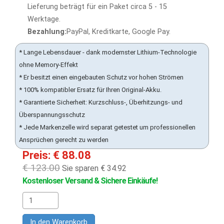
Lieferung beträgt für ein Paket circa 5 - 15
Werktage.
Bezahlung:
PayPal, Kreditkarte, Google Pay.
* Lange Lebensdauer - dank modernster Lithium-Technologie
ohne Memory-Effekt
* Er besitzt einen eingebauten Schutz vor hohen Strömen
* 100% kompatibler Ersatz für Ihren Original-Akku.
* Garantierte Sicherheit: Kurzschluss-, Überhitzungs- und
Überspannungsschutz
* Jede Markenzelle wird separat getestet um professionellen
Ansprüchen gerecht zu werden
Preis: € 88.08
€ 123.00
Sie sparen € 34.92
Kostenloser Versand & Sichere Einkäufe!
In den Warenkorb