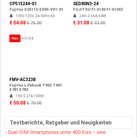
CP515244-01
SED80N3-24
Fujitsu S26113-E590-V51-01
FUJITSU FI-6130 FI-6130Z
100V-125V 2A 50Hz-60
24V--2.65A 64W
€ 54.08
€ 31.08
€ 76.00
€ 43.00
Neu
FMV-AC323B
Fujitsu Lifebook T902 T901
E781 E782
19V 5.27A 100W
€ 50.08
€ 70.00
Testberichte, Ratgeber und Neuigkeiten
-
Dual-SIM-Smartphones unter 400 Euro – eine