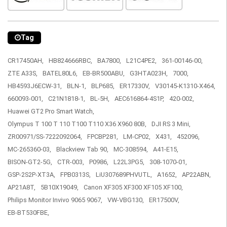
Tag
CR17450AH,
HB824666RBC,
BA7800,
L21C4PE2,
361-00146-00,
ZTE A33S,
BATEL80L6,
EB-BR500ABU,
G3HTA023H,
7000,
HB4593J6ECW-31,
BLN-1,
BLP685,
ER17330V,
V30145-K1310-X464,
660093-001,
C21N1818-1,
BL-5H,
AEC616864-4S1P,
420-002,
Huawei GT2 Pro Smart Watch,
Olympus T 100 T 110 T100 T110 X36 X960 80B,
DJI RS 3 Mini,
ZR00971/SS-7222092064,
FPCBP281,
LM-CP02,
X431,
452096,
MC-265360-03,
Blackview Tab 90,
MC-308594,
A41-E15,
BISON-GT2-5G,
CTR-003,
P0986,
L22L3PG5,
308-1070-01,
GSP-2S2P-XT3A,
FPB0313S,
LiU307689PHVUTL,
A1652,
AP22ABN,
AP21A8T,
5B10X19049,
Canon XF305 XF300 XF105 XF100,
Philips Monitor Invivo 9065 9067,
VW-VBG130,
ER17500V,
EB-BT530FBE,