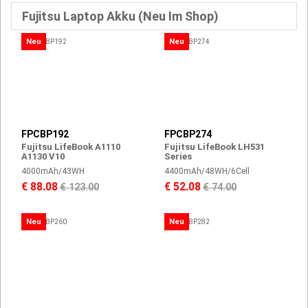
Fujitsu Laptop Akku (Neu Im Shop)
Neu
Neu
FPCBP192
FPCBP274
Fujitsu LifeBook A1110
Fujitsu LifeBook LH531
A1130 V10
Series
4000mAh/43WH
4400mAh/48WH/6Cell
€ 88.08
€ 52.08
€ 123.00
€ 74.00
Neu
Neu