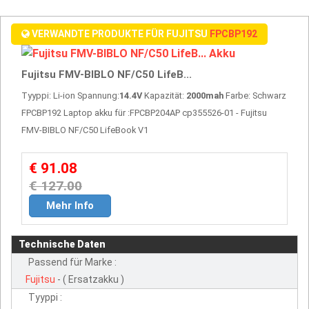
VERWANDTE PRODUKTE FÜR FUJITSU
FPCBP192
Fujitsu FMV-BIBLO NF/C50 LifeB...
Tyyppi: Li-ion Spannung:
14.4V
Kapazität:
2000mah
Farbe: Schwarz
FPCBP192 Laptop akku für :FPCBP204AP cp355526-01 - Fujitsu
FMV-BIBLO NF/C50 LifeBook V1
€ 91.08
€ 127.00
Mehr Info
Technische Daten
Passend für Marke :
Fujitsu
- ( Ersatzakku )
Tyyppi :