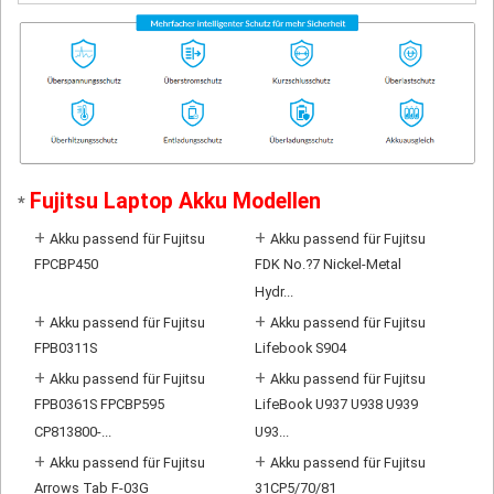
Fujitsu Laptop Akku Modellen
*
+
+
Akku passend für Fujitsu
Akku passend für Fujitsu
FPCBP450
FDK No.?7 Nickel-Metal
Hydr...
+
+
Akku passend für Fujitsu
Akku passend für Fujitsu
FPB0311S
Lifebook S904
+
+
Akku passend für Fujitsu
Akku passend für Fujitsu
FPB0361S FPCBP595
LifeBook U937 U938 U939
CP813800-...
U93...
+
+
Akku passend für Fujitsu
Akku passend für Fujitsu
Arrows Tab F-03G
31CP5/70/81