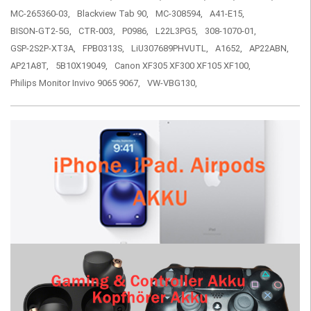
MC-265360-03,
Blackview Tab 90,
MC-308594,
A41-E15,
BISON-GT2-5G,
CTR-003,
P0986,
L22L3PG5,
308-1070-01,
GSP-2S2P-XT3A,
FPB0313S,
LiU307689PHVUTL,
A1652,
AP22ABN,
AP21A8T,
5B10X19049,
Canon XF305 XF300 XF105 XF100,
Philips Monitor Invivo 9065 9067,
VW-VBG130,