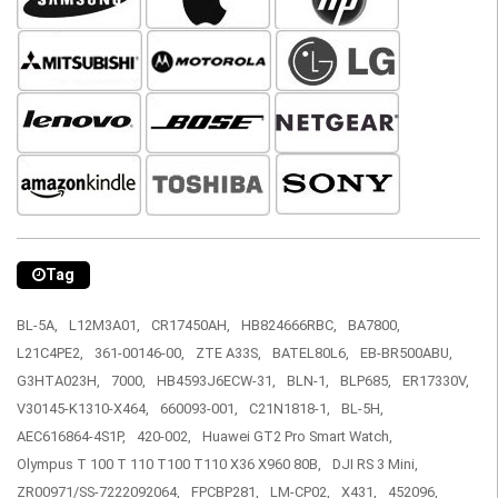
Tag
BL-5A,
L12M3A01,
CR17450AH,
HB824666RBC,
BA7800,
L21C4PE2,
361-00146-00,
ZTE A33S,
BATEL80L6,
EB-BR500ABU,
G3HTA023H,
7000,
HB4593J6ECW-31,
BLN-1,
BLP685,
ER17330V,
V30145-K1310-X464,
660093-001,
C21N1818-1,
BL-5H,
AEC616864-4S1P,
420-002,
Huawei GT2 Pro Smart Watch,
Olympus T 100 T 110 T100 T110 X36 X960 80B,
DJI RS 3 Mini,
ZR00971/SS-7222092064,
FPCBP281,
LM-CP02,
X431,
452096,