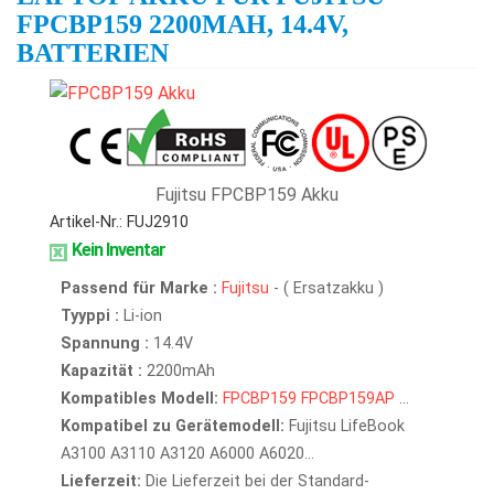
FPCBP159 2200MAH, 14.4V,
BATTERIEN
Fujitsu FPCBP159 Akku
Artikel-Nr.: FUJ2910
Kein Inventar
Passend für Marke :
Fujitsu
- ( Ersatzakku )
Tyyppi :
Li-ion
Spannung :
14.4V
Kapazität :
2200mAh
Kompatibles Modell:
FPCBP159
FPCBP159AP
...
Kompatibel zu Gerätemodell:
Fujitsu LifeBook
A3100 A3110 A3120 A6000 A6020...
Lieferzeit:
Die Lieferzeit bei der Standard-