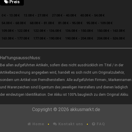
Preis
0 € - 13.08 €
13.08 € - 27.08 €
27.08 € - 40.08 €
40.08 € - 54.08 €
54.08 € - 68.08 €
68.08 € - 81.08 €
81.08 € - 95.08 €
95.08 € - 109.08 €
109.08 € - 122.08 €
122.08 € - 136.08 €
136.08 € - 150.08 €
150.08 € - 163.08 €
163.08 € - 177.08 €
177.08 € - 190.08 €
190.08 € - 204.08 €
204.08 € - 526.08 €
Haftungsausschluss:
Bei allen aufgeführten Artikeln, sofern dies nicht ausdrücklich im Titel / in der
Artikelbezeichnung angegeben wird, handelt es sich nicht um Originalzubehör,
sondern um Artikel von Fremdherstellern. Alle aufgeführten Firmen-, Markennamen
und Warenzeichen sind Eigentum des jeweiligen Herstellers und dienen lediglich
der eindeutigen Identifikation. Der Akku ist 100% baugleich zu dem Original Akku.
Copyright © 2026 akkusmarkt.de
Home
Kontakt uns
FAQ