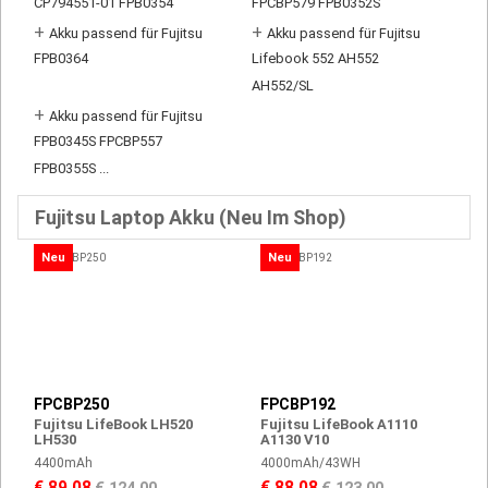
CP794551-01 FPB0354
FPCBP579 FPB0352S
+
+
Akku passend für Fujitsu
Akku passend für Fujitsu
FPB0364
Lifebook 552 AH552
AH552/SL
+
Akku passend für Fujitsu
FPB0345S FPCBP557
FPB0355S ...
Fujitsu Laptop Akku (Neu Im Shop)
Neu
Neu
FPCBP250
FPCBP192
Fujitsu LifeBook LH520
Fujitsu LifeBook A1110
LH530
A1130 V10
4400mAh
4000mAh/43WH