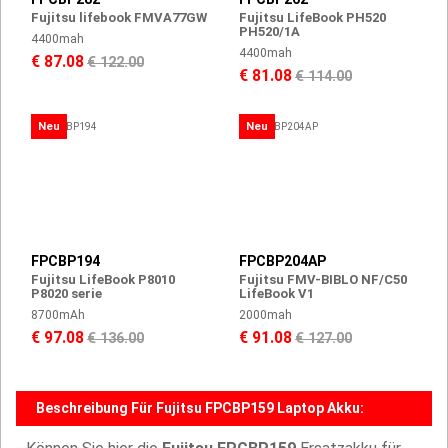
Fujitsu lifebook FMVA77GW
Fujitsu LifeBook PH520
PH520/1A
4400mah
4400mah
€ 87.08
€ 122.00
€ 81.08
€ 114.00
Neu
Neu
FPCBP194
FPCBP204AP
Fujitsu LifeBook P8010
Fujitsu FMV-BIBLO NF/C50
P8020 serie
LifeBook V1
8700mAh
2000mah
€ 97.08
€ 91.08
€ 136.00
€ 127.00
Beschreibung Für Fujitsu FPCBP159 Laptop Akku: