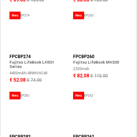
€ 89.08
€ 88.08
€ 124.00
€ 123.00
Neu
Neu
FPCBP274
FPCBP260
Fujitsu LifeBook LH531
Fujitsu LifeBook MH330
Series
2200mah
4400mAh/48WH/6Cell
€ 82.08
€ 115.00
€ 52.08
€ 74.00
Neu
Neu
FPCBP282
FPCBP262