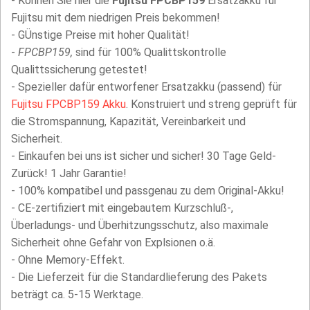
- Können Sie hier die
Fujitsu FPCBP159
Ersatzakku für
Fujitsu mit dem niedrigen Preis bekommen!
- GÜnstige Preise mit hoher Qualität!
-
FPCBP159,
sind für 100% Qualittskontrolle
Qualittssicherung getestet!
- Spezieller dafür entworfener Ersatzakku (passend) für
Fujitsu FPCBP159 Akku
. Konstruiert und streng geprüft für
die Stromspannung, Kapazität, Vereinbarkeit und
Sicherheit.
- Einkaufen bei uns ist sicher und sicher! 30 Tage Geld-
Zurück! 1 Jahr Garantie!
- 100% kompatibel und passgenau zu dem Original-Akku!
- CE-zertifiziert mit eingebautem Kurzschluß-,
Überladungs- und Überhitzungsschutz, also maximale
Sicherheit ohne Gefahr von Explsionen o.ä.
- Ohne Memory-Effekt.
- Die Lieferzeit für die Standardlieferung des Pakets
beträgt ca. 5-15 Werktage.