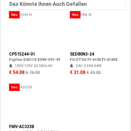
Das Könnte Ihnen Auch Gefallen
Neu
Neu
CP515244-01
SED80N3-24
Fujitsu S26113-E590-V51-01
FUJITSU FI-6130 FI-6130Z
100V-125V 2A 50Hz-60
24V--2.65A 64W
€ 54.08
€ 31.08
€ 76.00
€ 43.00
Neu
FMV-AC323B