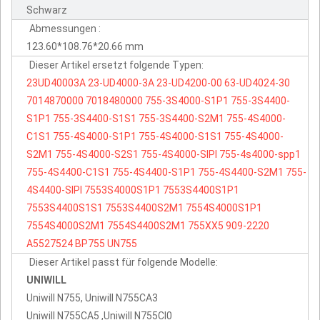
Schwarz
Abmessungen :
123.60*108.76*20.66 mm
Dieser Artikel ersetzt folgende Typen:
23UD40003A
23-UD4000-3A
23-UD4200-00
63-UD4024-30
7014870000
7018480000
755-3S4000-S1P1
755-3S4400-
S1P1
755-3S4400-S1S1
755-3S4400-S2M1
755-4S4000-
C1S1
755-4S4000-S1P1
755-4S4000-S1S1
755-4S4000-
S2M1
755-4S4000-S2S1
755-4S4000-SIPI
755-4s4000-spp1
755-4S4400-C1S1
755-4S4400-S1P1
755-4S4400-S2M1
755-
4S4400-SIPI
7553S4000S1P1
7553S4400S1P1
7553S4400S1S1
7553S4400S2M1
7554S4000S1P1
7554S4000S2M1
7554S4400S2M1
755XX5
909-2220
A5527524
BP755
UN755
Dieser Artikel passt für folgende Modelle:
UNIWILL
Uniwill N755, Uniwill N755CA3
Uniwill N755CA5 ,Uniwill N755CI0