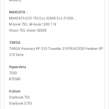
MAXDATA
：
MAXDATA ECO 755 Eco 3200X Eco 3150X ,
M-book 755 , M-book 1200 T/X
Vision 755 ,Vision 4200X
TARGA
:
TARGA Visionary XP-210 Traveller 210 PEACOCK Freeliner XP
210 Serie
Hyperdata
7550
N755II0
Iridium
Starbook 755
Starbook S755