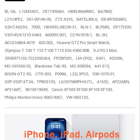
BL-5A,
L12M3A01,
CR17450AH,
HB824666RBC,
BA7800,
L21C4PE2,
361-00146-00,
ZTE A33S,
BATEL80L6,
EB-BR500ABU,
G3HTA023H,
7000,
HB4593J6ECW-31,
BLN-1,
BLP685,
ER17330V,
V30145-K1310-X464,
660093-001,
C21N1818-1,
BL-5H,
AEC616864-4S1P,
420-002,
Huawei GT2 Pro Smart Watch,
Olympus T 100 T 110 T100 T110 X36 X960 80B,
DJI RS 3 Mini,
ZR00971/SS-7222092064,
FPCBP281,
LM-CP02,
X431,
452096,
MC-265360-03,
Blackview Tab 90,
MC-308594,
A41-E15,
BISON-GT2-5G,
CTR-003,
P0986,
L22L3PG5,
308-1070-01,
GSP-2S2P-XT3A,
FPB0313S,
LiU307689PHVUTL,
A1652,
AP22ABN,
AP21A8T,
5B10X19049,
Canon XF305 XF300 XF105 XF100,
Philips Monitor Invivo 9065 9067,
VW-VBG130,