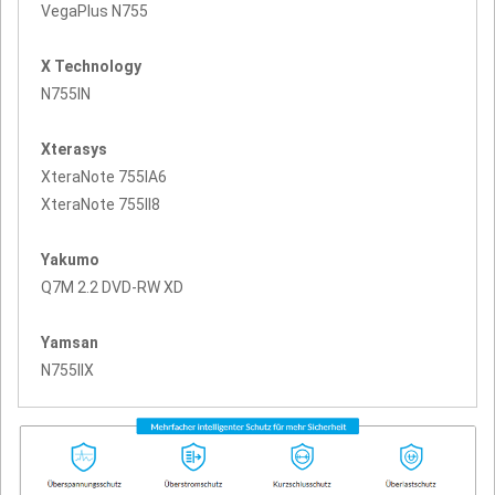
VegaPlus N755
X Technology
N755IN
Xterasys
XteraNote 755IA6
XteraNote 755II8
Yakumo
Q7M 2.2 DVD-RW XD
Yamsan
N755IIX