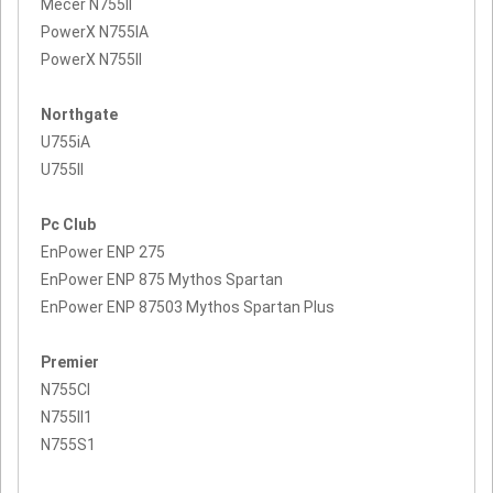
Mecer N755II
PowerX N755IA
PowerX N755II
Northgate
U755iA
U755II
Pc Club
EnPower ENP 275
EnPower ENP 875 Mythos Spartan
EnPower ENP 87503 Mythos Spartan Plus
Premier
N755CI
N755II1
N755S1