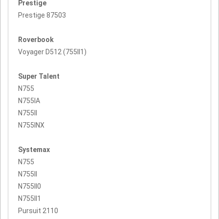
Prestige
Prestige 87503
Roverbook
Voyager D512 (755II1)
Super Talent
N755
N755IA
N755II
N755INX
Systemax
N755
N755II
N755II0
N755II1
Pursuit 2110