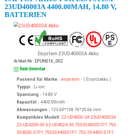
23UD40003A 4400.00MAH, 14.80 V,
BATTERIEN
Eisystem 23UD40003A Akku
Artikel-Nr.: EPUN016_002
Kein Inventar
Passend für Marke :
eisystem
- ( Ersatzakku )
Tyyppi :
Li-ion
Spannung :
14.80 V
Kapazität :
4400.00mAh
Abmessungen :
123.60*108.76*20.66 mm
Kompatibles Modell:
23-UD4000-3A
23UD40003A
23-UD4200-00
63-UD4024-30
7553S4000S1P1
755-
3S4000-S1P1
7553S4400S1P1
755-3S4400-S1P1