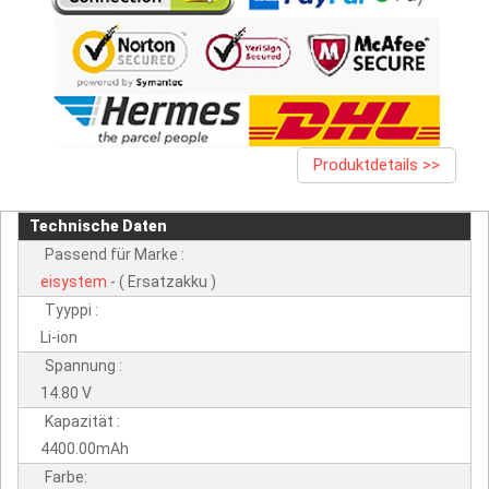
Produktdetails >>
Technische Daten
Passend für Marke :
eisystem
- ( Ersatzakku )
Tyyppi :
Li-ion
Spannung :
14.80 V
Kapazität :
4400.00mAh
Farbe: