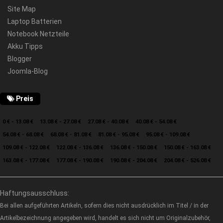
Site Map
Laptop Batterien
Notebook Netzteile
Akku Tipps
Blogger
Joomla-Blog
Preis
0 € - 13.08 €
13.08 € - 27.08 €
27.08 € - 40.08 €
40.08 € - 54.08 €
54.08 € - 68.08 €
68.08 € - 81.08 €
81.08 € - 95.08 €
95.08 € - 109.08 €
109.08 € - 122.08 €
122.08 € - 136.08 €
136.08 € - 150.08 €
150.08 € - 163.08 €
163.08 € - 177.08 €
177.08 € - 190.08 €
190.08 € - 204.08 €
204.08 € - 526.08 €
Haftungsausschluss:
Bei allen aufgeführten Artikeln, sofern dies nicht ausdrücklich im Titel / in der
Artikelbezeichnung angegeben wird, handelt es sich nicht um Originalzubehör,