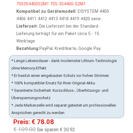
7553S4400S2M1
755-3S4400-S2M1
...
Kompatibel zu Gerätemodell:
EISYSTEM 4405
4406 4411 4412 4413 4418 4419 4420 serie...
Lieferzeit:
Die Lieferzeit bei der Standard-
Lieferung beträgt für ein Paket circa 5 - 15
Werktage.
Bezahlung:
PayPal, Kreditkarte, Google Pay.
* Lange Lebensdauer - dank modernster Lithium-Technologie
ohne Memory-Effekt
* Er besitzt einen eingebauten Schutz vor hohen Strömen
* 100% kompatibler Ersatz für Ihren Original-Akku.
* Garantierte Sicherheit: Kurzschluss-, Überhitzungs- und
Überspannungsschutz
* Jede Markenzelle wird separat getestet um professionellen
Ansprüchen gerecht zu werden
Preis: € 78.08
€ 109.00
Sie sparen € 30.92