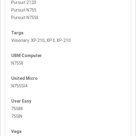
Pursuit 2120
Pursuit N755
Pursuit N755II
Targa
Visionary: XP 210, XP II, XP-210
UBM Computer
N755II
United Micro
N755SI4
User Easy
755II8
755IN
Vega