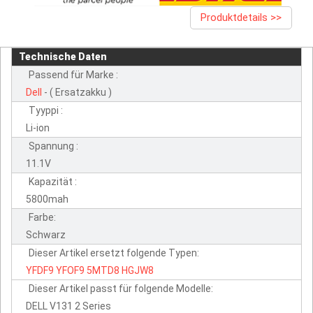
Produktdetails >>
Technische Daten
Passend für Marke :
Dell
- ( Ersatzakku )
Tyyppi :
Li-ion
Spannung :
11.1V
Kapazität :
5800mah
Farbe:
Schwarz
Dieser Artikel ersetzt folgende Typen:
YFDF9
YFOF9
5MTD8
HGJW8
Dieser Artikel passt für folgende Modelle:
DELL V131 2 Series