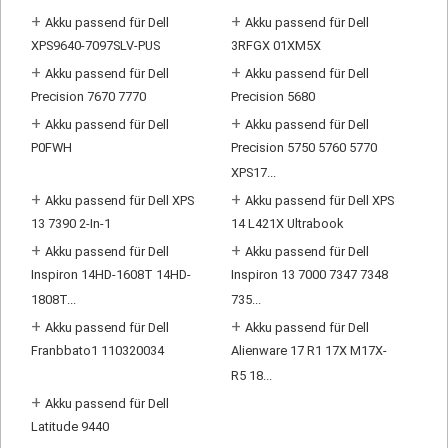
+
+
Akku passend für Dell
Akku passend für Dell
XPS9640-7097SLV-PUS
3RFGX 01XM5X
+
+
Akku passend für Dell
Akku passend für Dell
Precision 7670 7770
Precision 5680
+
+
Akku passend für Dell
Akku passend für Dell
P0FWH
Precision 5750 5760 5770
XPS17...
+
+
Akku passend für Dell XPS
Akku passend für Dell XPS
13 7390 2-In-1
14 L421X Ultrabook
+
+
Akku passend für Dell
Akku passend für Dell
Inspiron 14HD-1608T 14HD-
Inspiron 13 7000 7347 7348
1808T...
735...
+
+
Akku passend für Dell
Akku passend für Dell
Franbbato1 110320034
Alienware 17 R1 17X M17X-
R5 18...
+
Akku passend für Dell
Latitude 9440