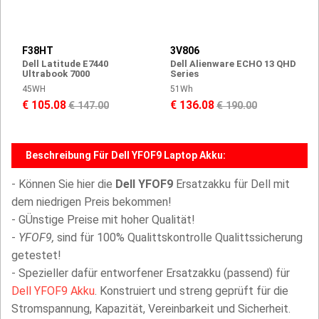
F38HT
3V806
Dell Latitude E7440
Dell Alienware ECHO 13 QHD
Ultrabook 7000
Series
45WH
51Wh
€ 105.08
€ 136.08
€ 147.00
€ 190.00
Beschreibung Für Dell YFOF9 Laptop Akku:
- Können Sie hier die
Dell YFOF9
Ersatzakku für Dell mit
dem niedrigen Preis bekommen!
- GÜnstige Preise mit hoher Qualität!
-
YFOF9,
sind für 100% Qualittskontrolle Qualittssicherung
getestet!
- Spezieller dafür entworfener Ersatzakku (passend) für
Dell YFOF9 Akku
. Konstruiert und streng geprüft für die
Stromspannung, Kapazität, Vereinbarkeit und Sicherheit.