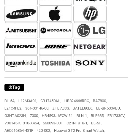
Tag
BL-5A,
L12M3A01,
CR17450AH,
HB824666RBC,
BA7800,
L21C4PE2,
361-00146-00,
ZTE A33S,
BATEL80L6,
EB-BR500ABU,
G3HTA023H,
7000,
HB4593J6ECW-31,
BLN-1,
BLP685,
ER17330V,
V30145-K1310-X464,
660093-001,
C21N1818-1,
BL-5H,
AEC616864-4S1P,
420-002,
Huawei GT2 Pro Smart Watch,