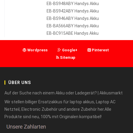
EB-BS948ABY Handys Akku
EB-BS942ABY Handys Akku
EB-BS946ABY Handys Akku
EB-BA566ABY Handys Akku
EB-BC915ABE Handys Akku
Wordpress
Google+
Pinterest
Sitemap
ÜBER UNS
Auf der Suche nach einem Akku oder Ladegerät? | Akkusmarkt
Wir stellen billiger Ersatzakkus für laptop akkus, Laptop AC
Netzteil, Electronic Zubehör und andere Zubehör her.Alle
Produkte sind neu, 100% mit Originalen kompatibel!