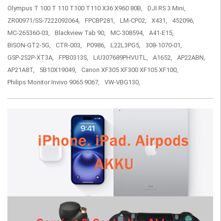
Olympus T 100 T 110 T100 T110 X36 X960 80B,
DJI RS 3 Mini,
ZR00971/SS-7222092064,
FPCBP281,
LM-CP02,
X431,
452096,
MC-265360-03,
Blackview Tab 90,
MC-308594,
A41-E15,
BISON-GT2-5G,
CTR-003,
P0986,
L22L3PG5,
308-1070-01,
GSP-2S2P-XT3A,
FPB0313S,
LiU307689PHVUTL,
A1652,
AP22ABN,
AP21A8T,
5B10X19049,
Canon XF305 XF300 XF105 XF100,
Philips Monitor Invivo 9065 9067,
VW-VBG130,