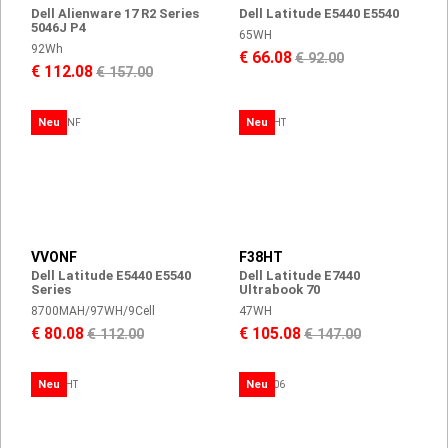
Dell Alienware 17 R2 Series
Dell Latitude E5440 E5540
5046J P4
65WH
92Wh
€ 66.08
€ 92.00
€ 112.08
€ 157.00
Neu
Neu
VVONF
F38HT
Dell Latitude E5440 E5540
Dell Latitude E7440
Series
Ultrabook 70
8700MAH/97WH/9Cell
47WH
€ 80.08
€ 105.08
€ 112.00
€ 147.00
Neu
Neu