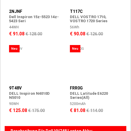
2NJNF
T117C
Dell Inspiron 15z-5523 14z-
DELL VOSTRO 1710,
5423 Seri
VOSTRO 1720 Series
44WH
56Wh
€ 91.08
€ 90.08
€ 128.00
€ 126.00
Neu
Neu
9T48V
FRR0G
DELL Inspiron N4010D
DELL Latitude E6220
N5010
Series(All)
90WH
5200mAh
€ 125.08
€ 81.08
€ 175.00
€ 114.00