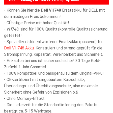
Beschreibung Für Dell VH748 Laptop Akku:
- Können Sie hier die
Dell VH748
Ersatzakku für DELL mit
dem niedrigen Preis bekommen!
- GÜnstige Preise mit hoher Qualität!
-
VH748,
sind für 100% Qualittskontrolle Qualittssicherung
getestet!
- Spezieller dafür entworfener Ersatzakku (passend) für
Dell VH748 Akku
. Konstruiert und streng geprüft für die
Stromspannung, Kapazität, Vereinbarkeit und Sicherheit.
- Einkaufen bei uns ist sicher und sicher! 30 Tage Geld-
Zurück! 1 Jahr Garantie!
- 100% kompatibel und passgenau zu dem Original-Akku!
- CE-zertifiziert mit eingebautem Kurzschluß-,
Überladungs- und Überhitzungsschutz, also maximale
Sicherheit ohne Gefahr von Explsionen o.ä.
- Ohne Memory-Effekt.
- Die Lieferzeit für die Standardlieferung des Pakets
beträgt ca. 5-15 Werktage.