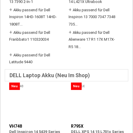
13 7390 2-In-1
14 L421X Ultrabook
+
+
Akku passend für Dell
Akku passend für Dell
Inspiron 14HD-1608T 14HD-
Inspiron 13 7000 7347 7348
1808T...
735...
+
+
Akku passend für Dell
Akku passend für Dell
Franbbato1 110320034
Alienware 17 R1 17X M17X-
R5 18...
+
Akku passend für Dell
Latitude 9440
DELL Laptop Akku (Neu Im Shop)
Neu
Neu
VH748
R795X
Dell Inspiron 14 5439 Series
DELL XPS 14 15 L701x Series