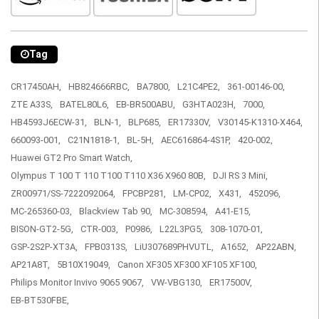
Tag
CR17450AH,
HB824666RBC,
BA7800,
L21C4PE2,
361-00146-00,
ZTE A33S,
BATEL80L6,
EB-BR500ABU,
G3HTA023H,
7000,
HB4593J6ECW-31,
BLN-1,
BLP685,
ER17330V,
V30145-K1310-X464,
660093-001,
C21N1818-1,
BL-5H,
AEC616864-4S1P,
420-002,
Huawei GT2 Pro Smart Watch,
Olympus T 100 T 110 T100 T110 X36 X960 80B,
DJI RS 3 Mini,
ZR00971/SS-7222092064,
FPCBP281,
LM-CP02,
X431,
452096,
MC-265360-03,
Blackview Tab 90,
MC-308594,
A41-E15,
BISON-GT2-5G,
CTR-003,
P0986,
L22L3PG5,
308-1070-01,
GSP-2S2P-XT3A,
FPB0313S,
LiU307689PHVUTL,
A1652,
AP22ABN,
AP21A8T,
5B10X19049,
Canon XF305 XF300 XF105 XF100,
Philips Monitor Invivo 9065 9067,
VW-VBG130,
ER17500V,
EB-BT530FBE,