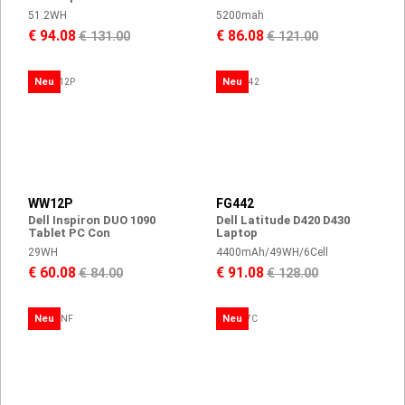
51.2WH
5200mah
€ 94.08
€ 86.08
€ 131.00
€ 121.00
Neu
Neu
WW12P
FG442
Dell Inspiron DUO 1090
Dell Latitude D420 D430
Tablet PC Con
Laptop
29WH
4400mAh/49WH/6Cell
€ 60.08
€ 91.08
€ 84.00
€ 128.00
Neu
Neu