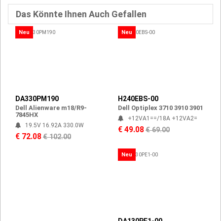
Das Könnte Ihnen Auch Gefallen
Neu
Neu
DA330PM190
H240EBS-00
Dell Alienware m18/R9-
Dell Optiplex 3710 3910 3901
7845HX
+12VA1==/18A +12VA2=
19.5V 16.92A 330.0W
€ 49.08
€ 69.00
€ 72.08
€ 102.00
Neu