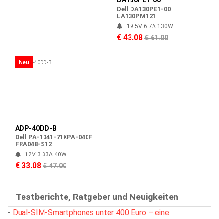
DA130PE1-00
Dell DA130PE1-00
LA130PM121
19.5V 6.7A 130W
€ 43.08
€ 61.00
Neu
ADP-40DD-B
Dell PA-1041-71KPA-040F
FRA048-S12
12V 3.33A 40W
€ 33.08
€ 47.00
Testberichte, Ratgeber und Neuigkeiten
-
Dual-SIM-Smartphones unter 400 Euro – eine