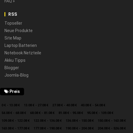
FAQ »
RSS
Topseller
Neue Produkte
Site Map
Laptop Batterien
Notebook Netzteile
Akku Tipps
Blogger
Joomla-Blog
Preis
0 € - 13.08 €
13.08 € - 27.08 €
27.08 € - 40.08 €
40.08 € - 54.08 €
54.08 € - 68.08 €
68.08 € - 81.08 €
81.08 € - 95.08 €
95.08 € - 109.08 €
109.08 € - 122.08 €
122.08 € - 136.08 €
136.08 € - 150.08 €
150.08 € - 163.08 €
163.08 € - 177.08 €
177.08 € - 190.08 €
190.08 € - 204.08 €
204.08 € - 526.08 €