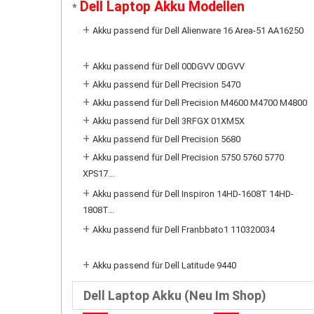
Dell Laptop Akku Modellen
*
+
Akku passend für Dell Alienware 16 Area-51 AA16250
+
Akku passend für Dell 00DGVV 0DGVV
+
Akku passend für Dell Precision 5470
+
Akku passend für Dell Precision M4600 M4700 M4800
+
Akku passend für Dell 3RFGX 01XM5X
+
Akku passend für Dell Precision 5680
+
Akku passend für Dell Precision 5750 5760 5770
XPS17...
+
Akku passend für Dell Inspiron 14HD-1608T 14HD-
1808T...
+
Akku passend für Dell Franbbato1 110320034
+
Akku passend für Dell Latitude 9440
Dell Laptop Akku (Neu Im Shop)