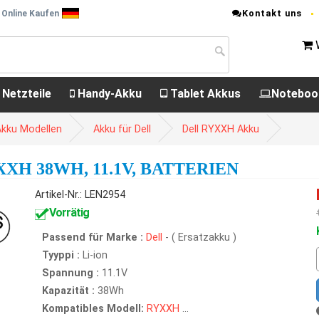
Kontakt uns
 Online Kaufen
 Netzteile
Handy-Akku
Tablet Akkus
Noteboo
Akku Modellen
Akku für Dell
Dell RYXXH Akku
XH 38WH, 11.1V, BATTERIEN
Artikel-Nr.: LEN2954
Vorrätig
Passend für Marke :
Dell
- ( Ersatzakku )
Tyyppi :
Li-ion
Spannung :
11.1V
Kapazität :
38Wh
Kompatibles Modell:
RYXXH
...