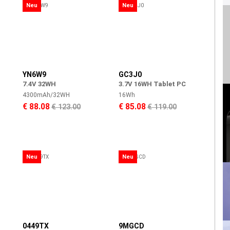
Neu
Neu
YN6W9
GC3J0
7.4V 32WH
3.7V 16WH Tablet PC
4300mAh/32WH
16Wh
€ 88.08
€ 85.08
€ 123.00
€ 119.00
Neu
Neu
0449TX
9MGCD