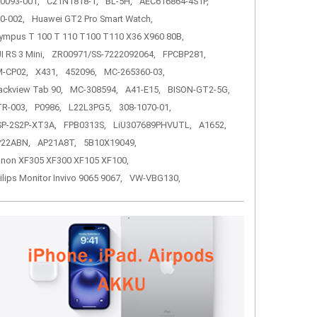
0093-001,
C21N1818-1,
BL-5H,
AEC616864-4S1P,
0-002,
Huawei GT2 Pro Smart Watch,
ympus T 100 T 110 T100 T110 X36 X960 80B,
I RS 3 Mini,
ZR00971/SS-7222092064,
FPCBP281,
-CP02,
X431,
452096,
MC-265360-03,
ackview Tab 90,
MC-308594,
A41-E15,
BISON-GT2-5G,
R-003,
P0986,
L22L3PG5,
308-1070-01,
P-2S2P-XT3A,
FPB0313S,
LiU307689PHVUTL,
A1652,
P22ABN,
AP21A8T,
5B10X19049,
non XF305 XF300 XF105 XF100,
ilips Monitor Invivo 9065 9067,
VW-VBG130,