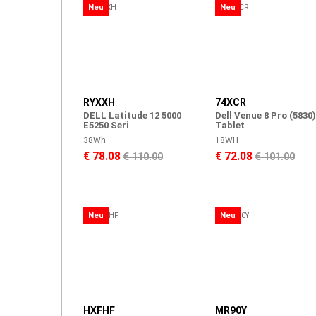
Neu
Neu
RYXXH
74XCR
DELL Latitude 12 5000
Dell Venue 8 Pro (5830)
E5250 Seri
Tablet
38Wh
18WH
€ 78.08
€ 72.08
€ 110.00
€ 101.00
Neu
Neu
HXFHF
MR90Y