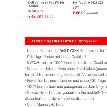
Dell Venue 11 Pro (7130)
Dell Vostro 2421 2521
Tablet
65Wh
36Wh/4Cell
€ 60.08
€ 84.00
€ 49.08
€ 69.00
Beschreibung Für Dell RYXXH Laptop Akku:
- Können Sie hier die
Dell RYXXH
Ersatzakku für 
- GÜnstige Preise mit hoher Qualität!
-
RYXXH,
sind für 100% Qualittskontrolle Qualitt
- Spezieller dafür entworfener Ersatzakku (passe
für die Stromspannung, Kapazität, Vereinbarkeit u
- Einkaufen bei uns ist sicher und sicher! 30 Tage
- 100% kompatibel und passgenau zu dem Origina
- CE-zertifiziert mit eingebautem Kurzschluß-, Ü
Sicherheit ohne Gefahr von Explsionen o.ä.
- Ohne Memory-Effekt.