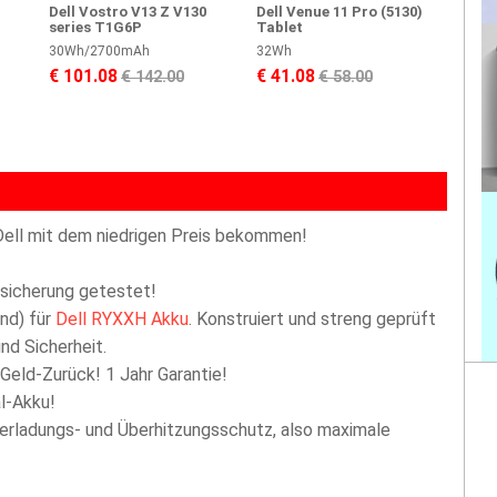
Dell Vostro V13 Z V130
Dell Venue 11 Pro (5130)
series T1G6P
Tablet
30Wh/2700mAh
32Wh
€ 101.08
€ 41.08
€ 142.00
€ 58.00
Dell mit dem niedrigen Preis bekommen!
ssicherung getestet!
nd) für
Dell RYXXH Akku
. Konstruiert und streng geprüft
nd Sicherheit.
 Geld-Zurück! 1 Jahr Garantie!
l-Akku!
berladungs- und Überhitzungsschutz, also maximale