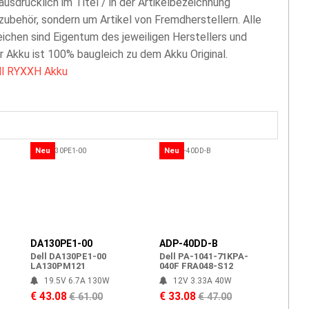
 ausdrücklich im Titel / in der Artikelbezeichnung
zubehör, sondern um Artikel von Fremdherstellern. Alle
chen sind Eigentum des jeweiligen Herstellers und
er Akku ist 100% baugleich zu dem Akku Original.
ll RYXXH Akku
Neu
Neu
DA130PE1-00
ADP-40DD-B
Dell DA130PE1-00
Dell PA-1041-71KPA-
LA130PM121
040F FRA048-S12
19.5V 6.7A 130W
12V 3.33A 40W
€ 43.08
€ 33.08
€ 61.00
€ 47.00