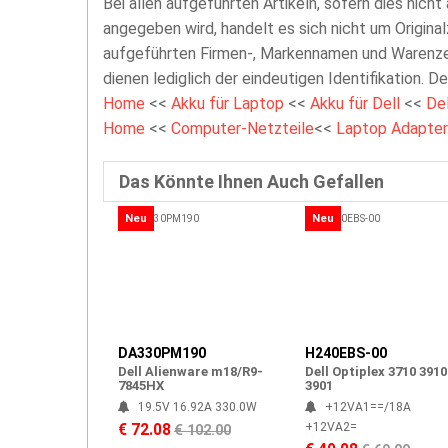
Bei allen aufgeführten Artikeln, sofern dies nicht
angegeben wird, handelt es sich nicht um Original
aufgeführten Firmen-, Markennamen und Warenzei
dienen lediglich der eindeutigen Identifikation. D
Home
<<
Akku für Laptop
<<
Akku für Dell
<<
De
Home
<<
Computer-Netzteile
<<
Laptop Adapter
Das Könnte Ihnen Auch Gefallen
Neu
Neu
DA330PM190
H240EBS-00
Dell Alienware m18/R9-
Dell Optiplex 3710 3910
7845HX
3901
19.5V 16.92A 330.0W
+12VA1==/18A
+12VA2=
€ 72.08
€ 102.00