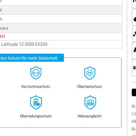
n
1V
h
warz
XH
 Latitude 12 5000 E5250
BL
L2
EB
BL