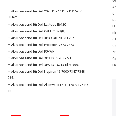
66
42
+
Akku passend für Dell 2025 Pro 16 Plus PB16250
Ol
PB162...
DJ
+
Akku passend für Dell Latitude E6120
LM
+
Akku passend für Dell CAM ICES-3(B)
Bl
+
Akku passend für Dell XPS9640-7097SLV-PUS
CT
+
Akku passend für Dell Precision 7670 7770
GS
+
Akku passend für Dell P0FWH
A
+
Akku passend für Dell XPS 13 7390 2-In-1
Ca
+
Akku passend für Dell XPS 14 L421X Ultrabook
Ph
+
Akku passend für Dell Inspiron 13 7000 7347 7348
735...
+
Akku passend für Dell Alienware 17 R1 17X M17X-R5
18...