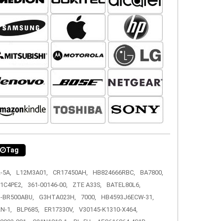
Tag
-5A,
L12M3A01,
CR17450AH,
HB824666RBC,
BA7800,
1C4PE2,
361-00146-00,
ZTE A33S,
BATEL80L6,
-BR500ABU,
G3HTA023H,
7000,
HB4593J6ECW-31,
N-1,
BLP685,
ER17330V,
V30145-K1310-X464,