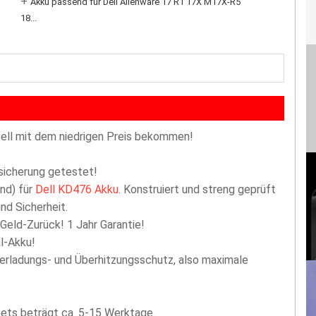
+
Akku passend für Dell Alienware 17 R1 17X M17X-R5
18...
ell mit dem niedrigen Preis bekommen!
ssicherung getestet!
nd) für
Dell KD476 Akku
. Konstruiert und streng geprüft
nd Sicherheit.
 Geld-Zurück! 1 Jahr Garantie!
l-Akku!
berladungs- und Überhitzungsschutz, also maximale
akets beträgt ca. 5-15 Werktage.