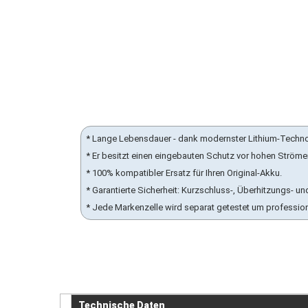
* Lange Lebensdauer - dank modernster Lithium-Techn
* Er besitzt einen eingebauten Schutz vor hohen Ström
* 100% kompatibler Ersatz für Ihren Original-Akku.
* Garantierte Sicherheit: Kurzschluss-, Überhitzungs-
* Jede Markenzelle wird separat getestet um professio
Technische Daten