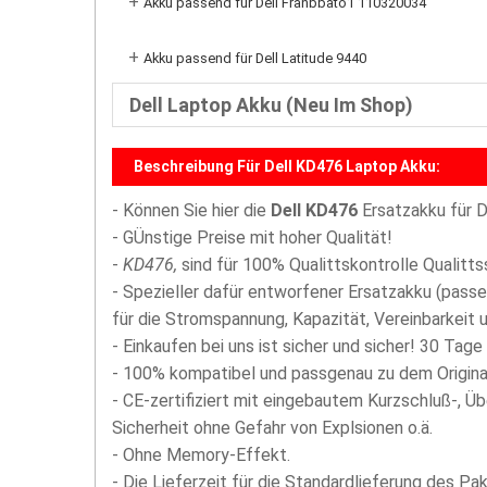
+
Akku passend für Dell Franbbato1 110320034
+
Akku passend für Dell Latitude 9440
Dell Laptop Akku (Neu Im Shop)
Beschreibung Für Dell KD476 Laptop Akku:
- Können Sie hier die
Dell KD476
Ersatzakku für D
- GÜnstige Preise mit hoher Qualität!
-
KD476,
sind für 100% Qualittskontrolle Qualitt
- Spezieller dafür entworfener Ersatzakku (passe
für die Stromspannung, Kapazität, Vereinbarkeit u
- Einkaufen bei uns ist sicher und sicher! 30 Tage
- 100% kompatibel und passgenau zu dem Origina
- CE-zertifiziert mit eingebautem Kurzschluß-, Ü
Sicherheit ohne Gefahr von Explsionen o.ä.
- Ohne Memory-Effekt.
- Die Lieferzeit für die Standardlieferung des P