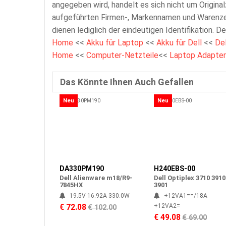
angegeben wird, handelt es sich nicht um Original
aufgeführten Firmen-, Markennamen und Warenzei
dienen lediglich der eindeutigen Identifikation. D
Home
<<
Akku für Laptop
<<
Akku für Dell
<<
De
Home
<<
Computer-Netzteile
<<
Laptop Adapter
Das Könnte Ihnen Auch Gefallen
Neu
Neu
DA330PM190
H240EBS-00
Dell Alienware m18/R9-
Dell Optiplex 3710 3910
7845HX
3901
19.5V 16.92A 330.0W
+12VA1==/18A
+12VA2=
€ 72.08
€ 102.00
€ 49.08
€ 69.00