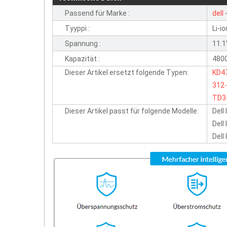
Passend für Marke :
dell
-
Tyyppi :
Li-io
Spannung :
11.
Kapazität :
480
Dieser Artikel ersetzt folgende Typen:
KD4
312
TD3
Dieser Artikel passt für folgende Modelle:
Dell
Dell
Dell