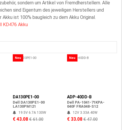
zubehör, sondern um Artikel von Fremdherstellern. Alle
chen sind Eigentum des jeweiligen Herstellers und
er Akku ist 100% baugleich zu dem Akku Original.
ll KD476 Akku
Neu
Neu
DA130PE1-00
ADP-40DD-B
Dell DA130PE1-00
Dell PA-1041-71KPA-
LA130PM121
040F FRA048-S12
19.5V 6.7A 130W
12V 3.33A 40W
€ 43.08
€ 33.08
€ 61.00
€ 47.00