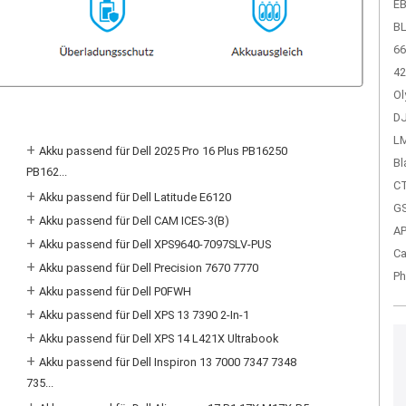
EB
BL
66
42
Ol
DJ
LM
+
Akku passend für Dell 2025 Pro 16 Plus PB16250
Bl
PB162...
CT
+
Akku passend für Dell Latitude E6120
GS
+
Akku passend für Dell CAM ICES-3(B)
A
+
Akku passend für Dell XPS9640-7097SLV-PUS
Ca
+
Akku passend für Dell Precision 7670 7770
Ph
+
Akku passend für Dell P0FWH
+
Akku passend für Dell XPS 13 7390 2-In-1
+
Akku passend für Dell XPS 14 L421X Ultrabook
+
Akku passend für Dell Inspiron 13 7000 7347 7348
735...