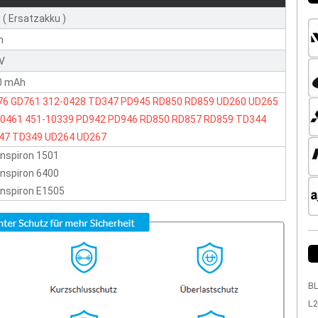
 ( Ersatzakku )
n
1V
0 mAh
76
GD761
312-0428
TD347
PD945
RD850
RD859
UD260
UD265
-0461
451-10339
PD942
PD946
RD850
RD857
RD859
TD344
47
TD349
UD264
UD267
 Inspiron 1501
 Inspiron 6400
 Inspiron E1505
BL
L2