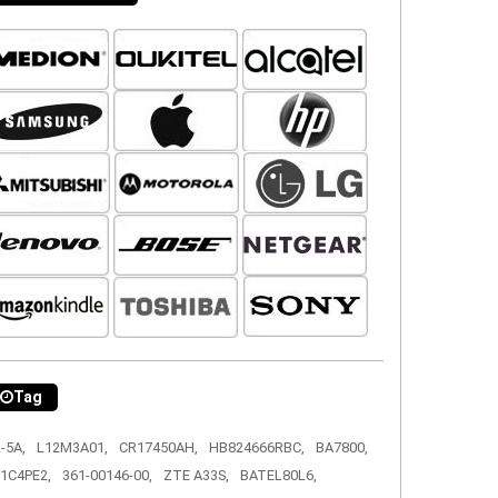
Tag
-5A,
L12M3A01,
CR17450AH,
HB824666RBC,
BA7800,
1C4PE2,
361-00146-00,
ZTE A33S,
BATEL80L6,