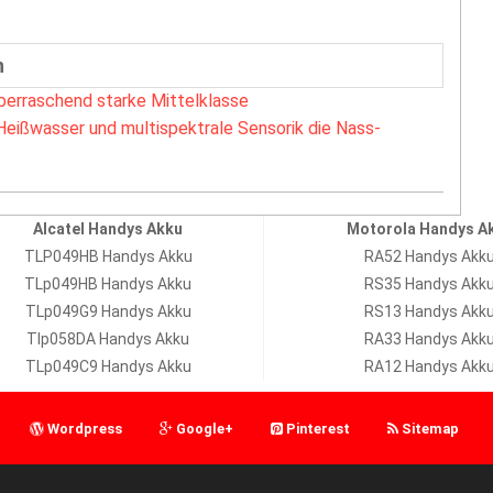
n
berraschend starke Mittelklasse
Heißwasser und multispektrale Sensorik die Nass-
Alcatel Handys Akku
Motorola Handys A
TLP049HB Handys Akku
RA52 Handys Akk
TLp049HB Handys Akku
RS35 Handys Akk
TLp049G9 Handys Akku
RS13 Handys Akk
Tlp058DA Handys Akku
RA33 Handys Akk
TLp049C9 Handys Akku
RA12 Handys Akk
Wordpress
Google+
Pinterest
Sitemap