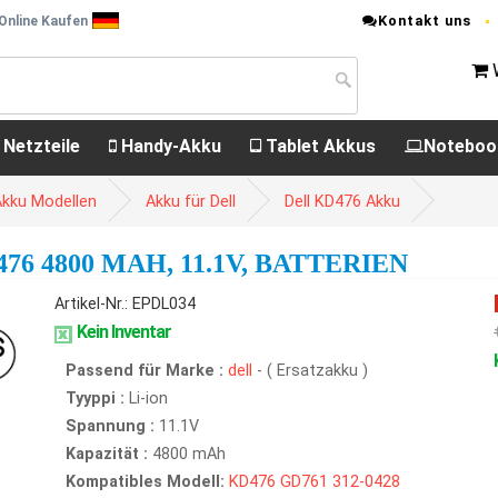
Kontakt uns
 Online Kaufen
 Netzteile
Handy-Akku
Tablet Akkus
Noteboo
Akku Modellen
Akku für Dell
Dell KD476 Akku
6 4800 MAH, 11.1V, BATTERIEN
Artikel-Nr.: EPDL034
Kein Inventar
Passend für Marke :
dell
- ( Ersatzakku )
Tyyppi :
Li-ion
Spannung :
11.1V
Kapazität :
4800 mAh
Kompatibles Modell:
KD476
GD761
312-0428