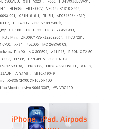
-BR500ABU,
G3HTA023H,
7000,
HB4593J6ECW-31,
N-1,
BLP685,
ER17330V,
V30145-K1310-X464,
0093-001,
C21N1818-1,
BL-5H,
AEC616864-4S1P,
0-002,
Huawei GT2 Pro Smart Watch,
ympus T 100 T 110 T100 T110 X36 X960 80B,
I RS 3 Mini,
ZR00971/SS-7222092064,
FPCBP281,
-CP02,
X431,
452096,
MC-265360-03,
ackview Tab 90,
MC-308594,
A41-E15,
BISON-GT2-5G,
R-003,
P0986,
L22L3PG5,
308-1070-01,
P-2S2P-XT3A,
FPB0313S,
LiU307689PHVUTL,
A1652,
P22ABN,
AP21A8T,
5B10X19049,
non XF305 XF300 XF105 XF100,
ilips Monitor Invivo 9065 9067,
VW-VBG130,