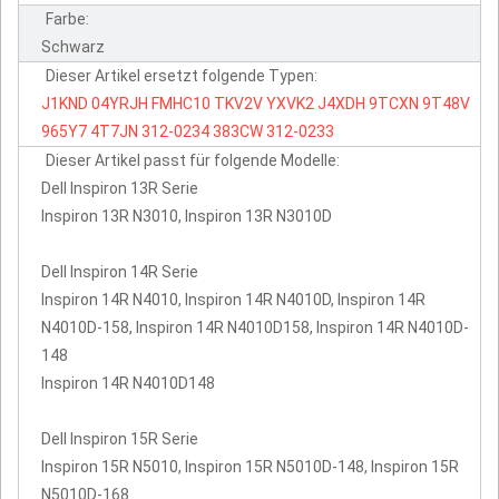
Farbe:
Schwarz
Dieser Artikel ersetzt folgende Typen:
J1KND
04YRJH
FMHC10
TKV2V
YXVK2
J4XDH
9TCXN
9T48V
965Y7
4T7JN
312-0234
383CW
312-0233
Dieser Artikel passt für folgende Modelle:
Dell Inspiron 13R Serie
Inspiron 13R N3010, Inspiron 13R N3010D
Dell Inspiron 14R Serie
Inspiron 14R N4010, Inspiron 14R N4010D, Inspiron 14R
N4010D-158, Inspiron 14R N4010D158, Inspiron 14R N4010D-
148
Inspiron 14R N4010D148
Dell Inspiron 15R Serie
Inspiron 15R N5010, Inspiron 15R N5010D-148, Inspiron 15R
N5010D-168