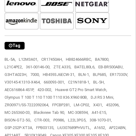
Tag
BL-5A,
L12M3A01,
CR17450AH,
HB824666RBC,
BA7800,
L21C4PE2,
361-00146-00,
ZTE A33S,
BATEL80L6,
EB-BR500ABU,
G3HTA023H,
7000,
HB4593J6ECW-31,
BLN-1,
BLP685,
ER17330V,
V30145-K1310-X464,
660093-001,
C21N1818-1,
BL-5H,
AEC616864-4S1P,
420-002,
Huawei GT2 Pro Smart Watch,
Olympus T 100 T 110 T100 T110 X36 X960 80B,
DJI RS 3 Mini,
ZR00971/SS-7222092064,
FPCBP281,
LM-CP02,
X431,
452096,
MC-265360-03,
Blackview Tab 90,
MC-308594,
A41-E15,
BISON-GT2-5G,
CTR-003,
P0986,
L22L3PG5,
308-1070-01,
GSP-2S2P-XT3A,
FPB0313S,
LiU307689PHVUTL,
A1652,
AP22ABN,
AP21A8T,
5B10X19049,
Canon XF305 XF300 XF105 XF100,