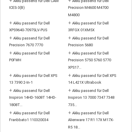
+
+
Akku passend für Dell CAM
Akku passend für Dell
ICES-3(B)
Precision M4600 M4700
M4800
+
+
Akku passend für Dell
Akku passend für Dell
XPS9640-7097SLV-PUS
3RFGX 01XM5X
+
+
Akku passend für Dell
Akku passend für Dell
Precision 7670 7770
Precision 5680
+
+
Akku passend für Dell
Akku passend für Dell
P0FWH
Precision 5750 5760 5770
XPS17...
+
+
Akku passend für Dell XPS
Akku passend für Dell XPS
13 7390 2-In-1
14 L421X Ultrabook
+
+
Akku passend für Dell
Akku passend für Dell
Inspiron 14HD-1608T 14HD-
Inspiron 13 7000 7347 7348
1808T...
735...
+
+
Akku passend für Dell
Akku passend für Dell
Franbbato1 110320034
Alienware 17 R1 17X M17X-
R5 18...