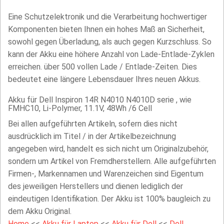
Eine Schutzelektronik und die Verarbeitung hochwertiger
Komponenten bieten Ihnen ein hohes Maß an Sicherheit,
sowohl gegen Überladung, als auch gegen Kurzschluss. So
kann der Akku eine höhere Anzahl von Lade-Entlade-Zyklen
erreichen. über 500 vollen Lade / Entlade-Zeiten. Dies
bedeutet eine längere Lebensdauer Ihres neuen Akkus.
Akku für Dell Inspiron 14R N4010 N4010D serie , wie
FMHC10, Li-Polymer, 11.1V, 48Wh /6 Cell
Bei allen aufgeführten Artikeln, sofern dies nicht
ausdrücklich im Titel / in der Artikelbezeichnung
angegeben wird, handelt es sich nicht um Originalzubehör,
sondern um Artikel von Fremdherstellern. Alle aufgeführten
Firmen-, Markennamen und Warenzeichen sind Eigentum
des jeweiligen Herstellers und dienen lediglich der
eindeutigen Identifikation. Der Akku ist 100% baugleich zu
dem Akku Original.
Home
<<
Akku für Laptop
<<
Akku für Dell
<<
Dell