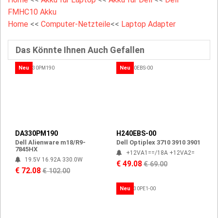
FMHC10 Akku
Home
<<
Computer-Netzteile
<<
Laptop Adapter
Das Könnte Ihnen Auch Gefallen
Neu
Neu
DA330PM190
H240EBS-00
Dell Alienware m18/R9-
Dell Optiplex 3710 3910 3901
7845HX
+12VA1==/18A +12VA2=
19.5V 16.92A 330.0W
€ 49.08
€ 69.00
€ 72.08
€ 102.00
Neu