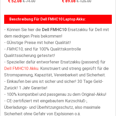
€ 52.08
€ 89.08
€ 74.00
€ 125.00
Beschreibung Für Dell FMHC10 Laptop Akku:
- Können Sie hier die
Dell FMHC10
Ersatzakku für Dell mit
dem niedrigen Preis bekommen!
- GÜnstige Preise mit hoher Qualität!
-
FMHC10,
sind für 100% Qualittskontrolle
Qualittssicherung getestet!
- Spezieller dafür entworfener Ersatzakku (passend) für
Dell FMHC10 Akku
. Konstruiert und streng geprüft für die
Stromspannung, Kapazität, Vereinbarkeit und Sicherheit.
- Einkaufen bei uns ist sicher und sicher! 30 Tage Geld-
Zurück! 1 Jahr Garantie!
- 100% kompatibel und passgenau zu dem Original-Akku!
- CE-zertifiziert mit eingebautem Kurzschluß-,
Überladungs- und Überhitzungsschutz, also maximale
Sicherheit ohne Gefahr von Explsionen o.ä.