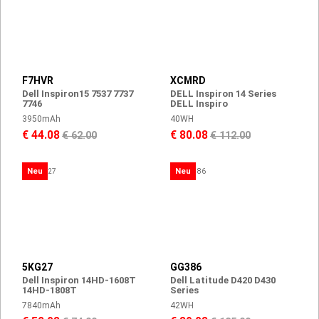
F7HVR
XCMRD
Dell Inspiron15 7537 7737
DELL Inspiron 14 Series
7746
DELL Inspiro
3950mAh
40WH
€ 44.08
€ 80.08
€ 62.00
€ 112.00
Neu
Neu
5KG27
GG386
Dell Inspiron 14HD-1608T
Dell Latitude D420 D430
14HD-1808T
Series
7840mAh
42WH