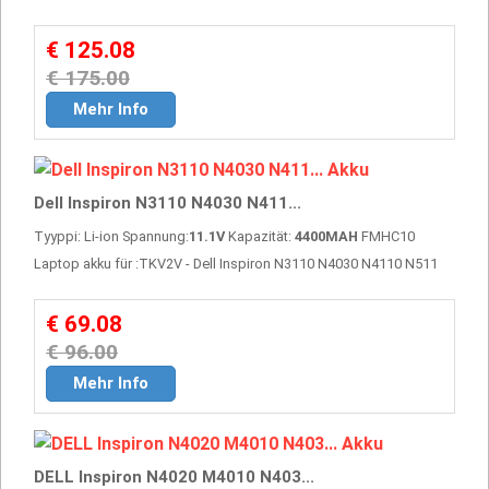
€ 125.08
€ 175.00
Mehr Info
Dell Inspiron N3110 N4030 N411...
Tyyppi: Li-ion Spannung:
11.1V
Kapazität:
4400MAH
FMHC10
Laptop akku für :TKV2V - Dell Inspiron N3110 N4030 N4110 N511
€ 69.08
€ 96.00
Mehr Info
DELL Inspiron N4020 M4010 N403...