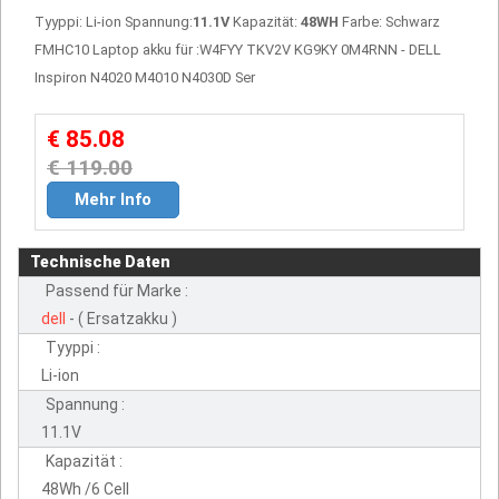
Tyyppi: Li-ion Spannung:
11.1V
Kapazität:
48WH
Farbe: Schwarz
FMHC10 Laptop akku für :W4FYY TKV2V KG9KY 0M4RNN - DELL
Inspiron N4020 M4010 N4030D Ser
€ 85.08
€ 119.00
Mehr Info
Technische Daten
Passend für Marke :
dell
- ( Ersatzakku )
Tyyppi :
Li-ion
Spannung :
11.1V
Kapazität :
48Wh /6 Cell