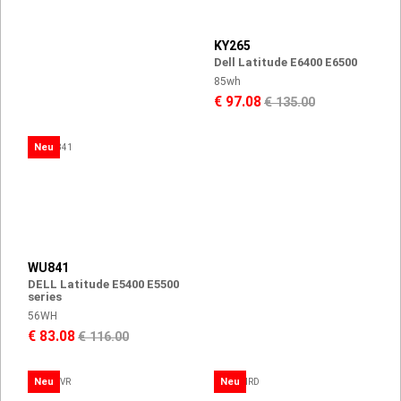
KY265
Dell Latitude E6400 E6500
85wh
€ 97.08
€ 135.00
Neu
WU841
DELL Latitude E5400 E5500
series
56WH
€ 83.08
€ 116.00
Neu
Neu