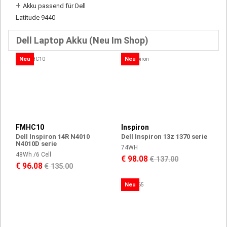
+
Akku passend für Dell
Latitude 9440
Dell Laptop Akku (Neu Im Shop)
Neu
Neu
FMHC10
Inspiron
Dell Inspiron 14R N4010
Dell Inspiron 13z 1370 serie
N4010D serie
74WH
48Wh /6 Cell
€ 98.08
€ 137.00
€ 96.08
€ 135.00
Neu