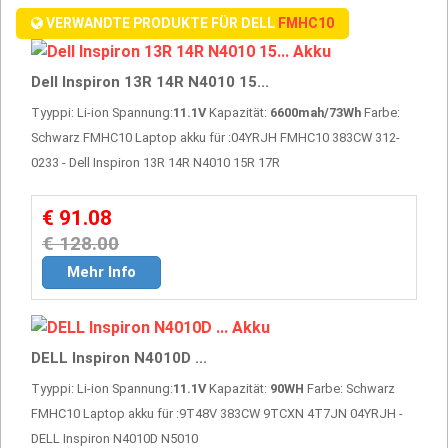
VERWANDTE PRODUKTE FÜR DELL
FMHC10
Dell Inspiron 13R 14R N4010 15...
Tyyppi: Li-ion Spannung:
11.1V
Kapazität:
6600mah/73Wh
Farbe:
Schwarz FMHC10 Laptop akku für :04YRJH FMHC10 383CW 312-
0233 - Dell Inspiron 13R 14R N4010 15R 17R
€ 91.08
€ 128.00
Mehr Info
DELL Inspiron N4010D ...
Tyyppi: Li-ion Spannung:
11.1V
Kapazität:
90WH
Farbe: Schwarz
FMHC10 Laptop akku für :9T48V 383CW 9TCXN 4T7JN 04YRJH -
DELL Inspiron N4010D N5010