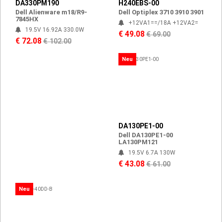
DA330PM190
H240EBS-00
Dell Alienware m18/R9-
Dell Optiplex 3710 3910 3901
7845HX
+12VA1==/18A +12VA2=
19.5V 16.92A 330.0W
€ 49.08
€ 69.00
€ 72.08
€ 102.00
Neu
DA130PE1-00
Dell DA130PE1-00
LA130PM121
19.5V 6.7A 130W
€ 43.08
€ 61.00
Neu