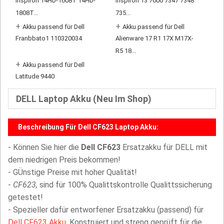
Inspiron 14HD-1608T 14HD-
Inspiron 13 7000 7347 7348
1808T...
735...
+
+
Akku passend für Dell
Akku passend für Dell
Franbbato1 110320034
Alienware 17 R1 17X M17X-
R5 18...
+
Akku passend für Dell
Latitude 9440
DELL Laptop Akku (Neu Im Shop)
Beschreibung Für Dell CF623 Laptop Akku:
- Können Sie hier die
Dell CF623
Ersatzakku für DELL mit
dem niedrigen Preis bekommen!
- GÜnstige Preise mit hoher Qualität!
-
CF623,
sind für 100% Qualittskontrolle Qualittssicherung
getestet!
- Spezieller dafür entworfener Ersatzakku (passend) für
Dell CF623 Akku
. Konstruiert und streng geprüft für die