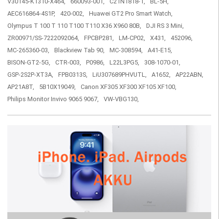
V30145-K1310-X464,
660093-001,
C21N1818-1,
BL-5H,
AEC616864-4S1P,
420-002,
Huawei GT2 Pro Smart Watch,
Olympus T 100 T 110 T100 T110 X36 X960 80B,
DJI RS 3 Mini,
ZR00971/SS-7222092064,
FPCBP281,
LM-CP02,
X431,
452096,
MC-265360-03,
Blackview Tab 90,
MC-308594,
A41-E15,
BISON-GT2-5G,
CTR-003,
P0986,
L22L3PG5,
308-1070-01,
GSP-2S2P-XT3A,
FPB0313S,
LiU307689PHVUTL,
A1652,
AP22ABN,
AP21A8T,
5B10X19049,
Canon XF305 XF300 XF105 XF100,
Philips Monitor Invivo 9065 9067,
VW-VBG130,