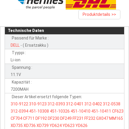
Produktdetails >>
Technische Daten
Passend für Marke :
DELL
- ( Ersatzakku )
Tyyppi :
Li-ion
Spannung :
11.1V
Kapazität :
7200MAH
Dieser Artikel ersetzt folgende Typen:
310-9122
310-9123
312-0393
312-0401
312-0402
312-0538
312-0394
451-10308
451-10326
451-10410
451-10411
CF623
CF704
CF711
DF192
DF230
DF249
FF231
FF232
GX047
MM165
XD735
XD736
XD739
YD624
YD623
YD626