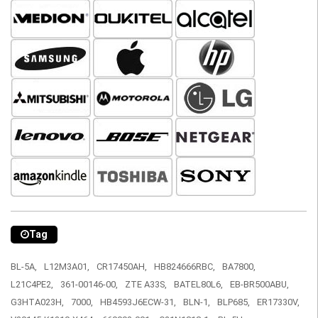
Tag
BL-5A,
L12M3A01,
CR17450AH,
HB824666RBC,
BA7800,
L21C4PE2,
361-00146-00,
ZTE A33S,
BATEL80L6,
EB-BR500ABU,
G3HTA023H,
7000,
HB4593J6ECW-31,
BLN-1,
BLP685,
ER17330V,