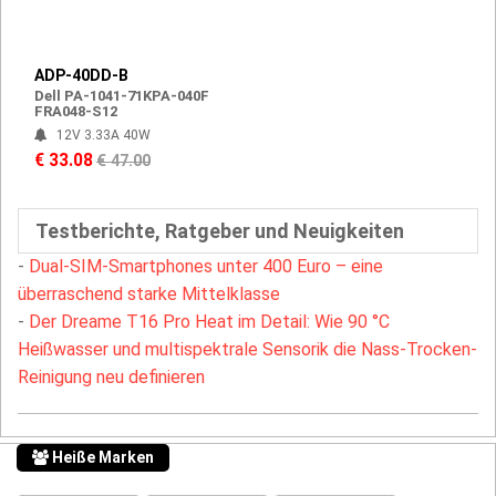
ADP-40DD-B
Dell PA-1041-71KPA-040F
FRA048-S12
12V 3.33A 40W
€ 33.08
€ 47.00
Testberichte, Ratgeber und Neuigkeiten
-
Dual-SIM-Smartphones unter 400 Euro – eine
überraschend starke Mittelklasse
-
Der Dreame T16 Pro Heat im Detail: Wie 90 °C
Heißwasser und multispektrale Sensorik die Nass-Trocken-
Reinigung neu definieren
Heiße Marken