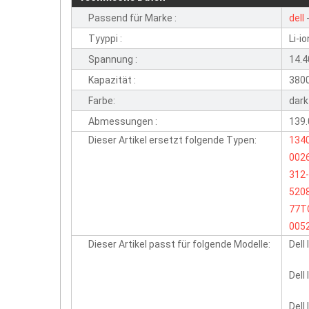
Passend für Marke :
dell
-
Tyyppi :
Li-io
Spannung :
14.4
Kapazität :
380
Farbe:
dark
Abmessungen :
139
Dieser Artikel ersetzt folgende Typen:
134
002
312
520
77T
005
Dieser Artikel passt für folgende Modelle:
Dell
Dell
Dell