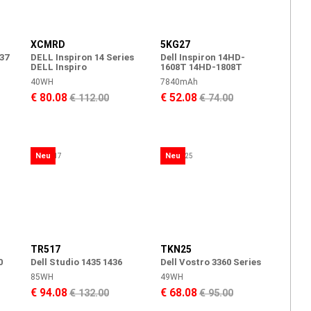
XCMRD
5KG27
737
DELL Inspiron 14 Series
Dell Inspiron 14HD-
DELL Inspiro
1608T 14HD-1808T
40WH
7840mAh
€ 80.08
€ 52.08
€ 112.00
€ 74.00
Neu
Neu
TR517
TKN25
0
Dell Studio 1435 1436
Dell Vostro 3360 Series
85WH
49WH
€ 94.08
€ 68.08
€ 132.00
€ 95.00