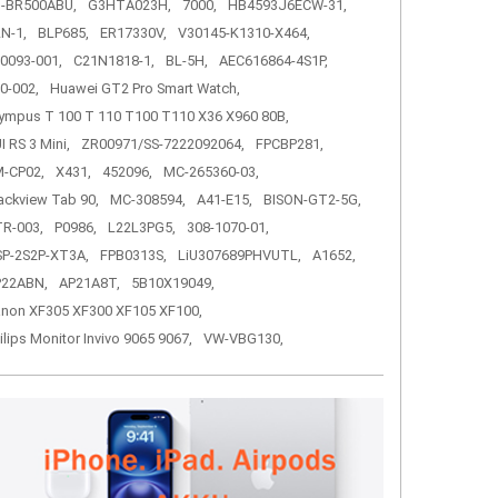
-BR500ABU,
G3HTA023H,
7000,
HB4593J6ECW-31,
N-1,
BLP685,
ER17330V,
V30145-K1310-X464,
0093-001,
C21N1818-1,
BL-5H,
AEC616864-4S1P,
0-002,
Huawei GT2 Pro Smart Watch,
ympus T 100 T 110 T100 T110 X36 X960 80B,
I RS 3 Mini,
ZR00971/SS-7222092064,
FPCBP281,
-CP02,
X431,
452096,
MC-265360-03,
ackview Tab 90,
MC-308594,
A41-E15,
BISON-GT2-5G,
R-003,
P0986,
L22L3PG5,
308-1070-01,
P-2S2P-XT3A,
FPB0313S,
LiU307689PHVUTL,
A1652,
P22ABN,
AP21A8T,
5B10X19049,
non XF305 XF300 XF105 XF100,
ilips Monitor Invivo 9065 9067,
VW-VBG130,