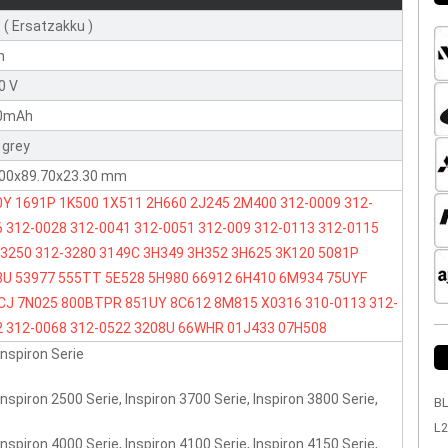
 ( Ersatzakku )
n
0 V
0mAh
 grey
.00x89.70x23.30 mm
0Y
1691P
1K500
1X511
2H660
2J245
2M400
312-0009
312-
6
312-0028
312-0041
312-0051
312-009
312-0113
312-0115
-3250
312-3280
3149C
3H349
3H352
3H625
3K120
5081P
8U
53977
555TT
5E528
5H980
66912
6H410
6M934
75UYF
CJ
7N025
800BTPR
851UY
8C612
8M815
X0316
310-0113
312-
2
312-0068
312-0522
3208U
66WHR
01J433
07H508
 Inspiron Serie
 Inspiron 2500 Serie, Inspiron 3700 Serie, Inspiron 3800 Serie,
BL
L2
 Inspiron 4000 Serie, Inspiron 4100 Serie, Inspiron 4150 Serie,