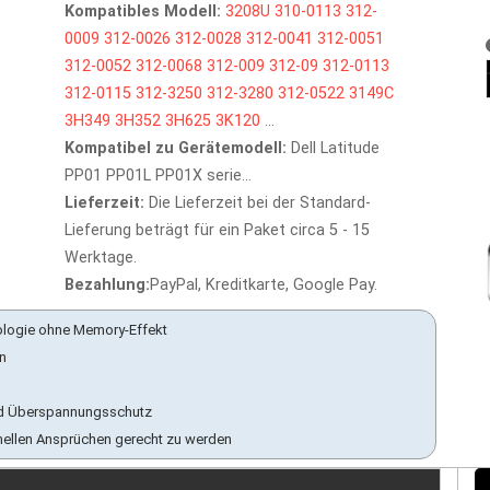
Kompatibles Modell:
3208U
310-0113
312-
0009
312-0026
312-0028
312-0041
312-0051
312-0052
312-0068
312-009
312-09
312-0113
312-0115
312-3250
312-3280
312-0522
3149C
3H349
3H352
3H625
3K120
...
Kompatibel zu Gerätemodell:
Dell Latitude
PP01 PP01L PP01X serie...
Lieferzeit:
Die Lieferzeit bei der Standard-
Lieferung beträgt für ein Paket circa 5 - 15
Werktage.
Bezahlung:
PayPal, Kreditkarte, Google Pay.
ologie ohne Memory-Effekt
en
 und Überspannungsschutz
nellen Ansprüchen gerecht zu werden