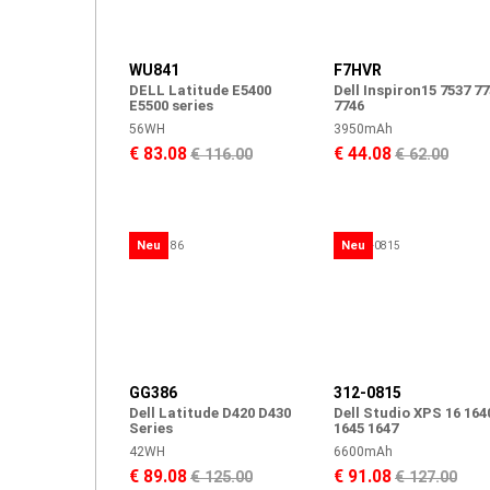
WU841
F7HVR
DELL Latitude E5400
Dell Inspiron15 7537 7
E5500 series
7746
56WH
3950mAh
€ 83.08
€ 44.08
€ 116.00
€ 62.00
Neu
Neu
GG386
312-0815
Dell Latitude D420 D430
Dell Studio XPS 16 164
Series
1645 1647
42WH
6600mAh
€ 89.08
€ 91.08
€ 125.00
€ 127.00