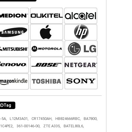
Tag
-5A,
L12M3A01,
CR17450AH,
HB824666RBC,
BA7800,
1C4PE2,
361-00146-00,
ZTE A33S,
BATEL80L6,