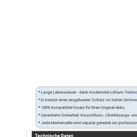
* Lange Lebensdauer - dank modernster Lithium-Techn
* Er besitzt einen eingebauten Schutz vor hohen Ström
* 100% kompatibler Ersatz für Ihren Original-Akku.
* Garantierte Sicherheit: Kurzschluss-, Überhitzungs-
* Jede Markenzelle wird separat getestet um professio
Technische Daten