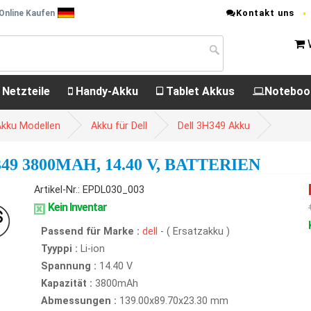
Kontakt uns
 Online Kaufen
 Netzteile
Handy-Akku
Tablet Akkus
Noteboo
Akku Modellen
Akku für Dell
Dell 3H349 Akku
9 3800MAH, 14.40 V, BATTERIEN
Artikel-Nr.: EPDL030_003
Kein Inventar
Passend für Marke :
dell
- ( Ersatzakku )
Tyyppi :
Li-ion
Spannung :
14.40 V
Kapazität :
3800mAh
Abmessungen :
139.00x89.70x23.30 mm