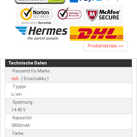
Produktdetails >>
Technische Daten
Passend für Marke :
dell
- ( Ersatzakku )
Tyyppi :
Li-ion
Spannung :
14.40 V
Kapazität :
3800mAh
Farbe: