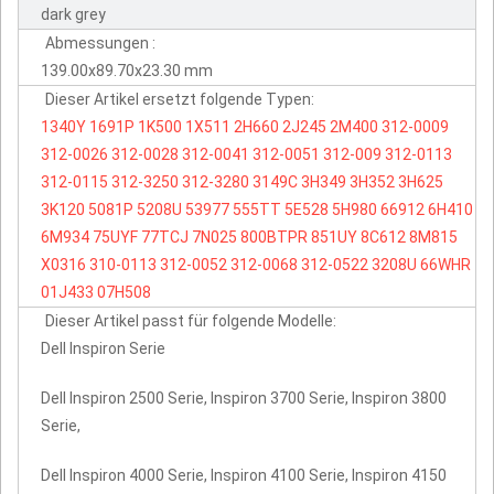
dark grey
Abmessungen :
139.00x89.70x23.30 mm
Dieser Artikel ersetzt folgende Typen:
1340Y
1691P
1K500
1X511
2H660
2J245
2M400
312-0009
312-0026
312-0028
312-0041
312-0051
312-009
312-0113
312-0115
312-3250
312-3280
3149C
3H349
3H352
3H625
3K120
5081P
5208U
53977
555TT
5E528
5H980
66912
6H410
6M934
75UYF
77TCJ
7N025
800BTPR
851UY
8C612
8M815
X0316
310-0113
312-0052
312-0068
312-0522
3208U
66WHR
01J433
07H508
Dieser Artikel passt für folgende Modelle:
Dell Inspiron Serie
Dell Inspiron 2500 Serie, Inspiron 3700 Serie, Inspiron 3800
Serie,
Dell Inspiron 4000 Serie, Inspiron 4100 Serie, Inspiron 4150