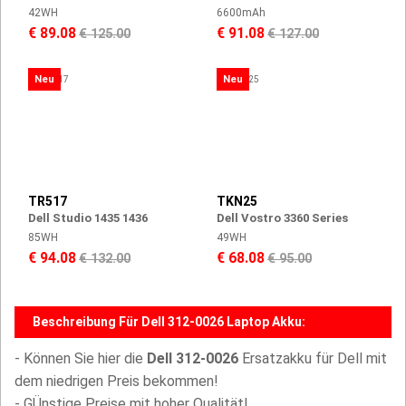
42WH
6600mAh
€ 89.08
€ 91.08
€ 125.00
€ 127.00
Neu
Neu
TR517
TKN25
Dell Studio 1435 1436
Dell Vostro 3360 Series
85WH
49WH
€ 94.08
€ 68.08
€ 132.00
€ 95.00
Beschreibung Für Dell 312-0026 Laptop Akku:
- Können Sie hier die
Dell 312-0026
Ersatzakku für Dell mit
dem niedrigen Preis bekommen!
- GÜnstige Preise mit hoher Qualität!