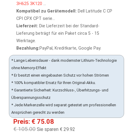
3H625
3K120
...
Kompatibel zu Gerätemodell:
Dell Latitude C CP
CPI CPX CPT serie...
Lieferzeit:
Die Lieferzeit bei der Standard-
Lieferung beträgt für ein Paket circa 5 - 15
Werktage.
Bezahlung:
PayPal, Kreditkarte, Google Pay.
* Lange Lebensdauer - dank modernster Lithium-Technologie
ohne Memory-Effekt
* Er besitzt einen eingebauten Schutz vor hohen Strömen
* 100% kompatibler Ersatz für Ihren Original-Akku.
* Garantierte Sicherheit: Kurzschluss-, Überhitzungs- und
Überspannungsschutz
* Jede Markenzelle wird separat getestet um professionellen
Ansprüchen gerecht zu werden
Preis: € 75.08
€ 105.00
Sie sparen € 29.92