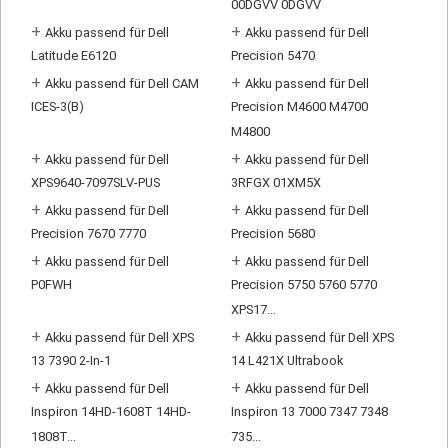
00DGVV 0DGVV
+
+
Akku passend für Dell
Akku passend für Dell
Latitude E6120
Precision 5470
+
+
Akku passend für Dell CAM
Akku passend für Dell
ICES-3(B)
Precision M4600 M4700
M4800
+
+
Akku passend für Dell
Akku passend für Dell
XPS9640-7097SLV-PUS
3RFGX 01XM5X
+
+
Akku passend für Dell
Akku passend für Dell
Precision 7670 7770
Precision 5680
+
+
Akku passend für Dell
Akku passend für Dell
P0FWH
Precision 5750 5760 5770
XPS17...
+
+
Akku passend für Dell XPS
Akku passend für Dell XPS
13 7390 2-In-1
14 L421X Ultrabook
+
+
Akku passend für Dell
Akku passend für Dell
Inspiron 14HD-1608T 14HD-
Inspiron 13 7000 7347 7348
1808T...
735...