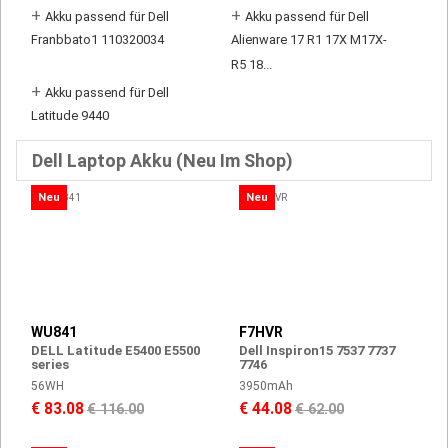
+
+
Akku passend für Dell
Akku passend für Dell
Franbbato1 110320034
Alienware 17 R1 17X M17X-
R5 18...
+
Akku passend für Dell
Latitude 9440
Dell Laptop Akku (Neu Im Shop)
Neu
Neu
WU841
F7HVR
DELL Latitude E5400 E5500
Dell Inspiron15 7537 7737
series
7746
56WH
3950mAh
€ 83.08
€ 44.08
€ 116.00
€ 62.00