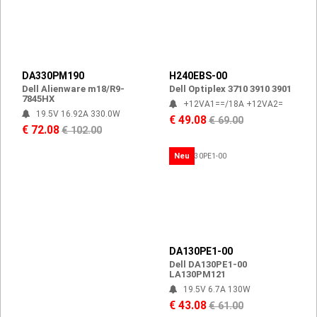
DA330PM190
H240EBS-00
Dell Alienware m18/R9-
Dell Optiplex 3710 3910 3901
7845HX
+12VA1==/18A +12VA2=
19.5V 16.92A 330.0W
€ 49.08
€ 69.00
€ 72.08
€ 102.00
Neu
DA130PE1-00
Dell DA130PE1-00
LA130PM121
19.5V 6.7A 130W
€ 43.08
€ 61.00