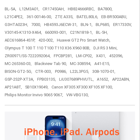
BL-5A,
L12M3A01,
CR17450AH,
HB824666RBC,
BA7800,
L21C4PE2,
361-00146-00,
ZTE A33S,
BATEL80L6,
EB-BR500ABU,
G3HTA023H,
7000,
HB4593J6ECW-31,
BLN-1,
BLP685,
ER17330V,
V30145-K1310-X464,
660093-001,
C21N1818-1,
BL-5H,
AEC616864-4S1P,
420-002,
Huawei GT2 Pro Smart Watch,
Olympus T 100 T 110 T100 T110 X36 X960 80B,
DJI RS 3 Mini,
ZR00971/SS-7222092064,
FPCBP281,
LM-CP02,
X431,
452096,
MC-265360-03,
Blackview Tab 90,
MC-308594,
A41-E15,
BISON-GT2-5G,
CTR-003,
P0986,
L22L3PG5,
308-1070-01,
GSP-2S2P-XT3A,
FPB0313S,
LiU307689PHVUTL,
A1652,
AP22ABN,
AP21A8T,
5B10X19049,
Canon XF305 XF300 XF105 XF100,
Philips Monitor Invivo 9065 9067,
VW-VBG130,