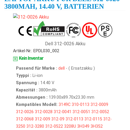
3800MAH, 14.40 V, BATTERIEN
Dell 312-0026 Akku
Artikel-Nr.: EPDL030_002
Kein Inventar
Passend für Marke :
dell
- ( Ersatzakku )
Tyyppi :
Li-ion
Spannung :
14.40 V
Kapazität :
3800mAh
Abmessungen :
139.00x89.70x23.30 mm
Kompatibles Modell:
3149C
310-0113
312-0009
312-0026
312-0028
312-0041
312-0051
312-0052
312-0068
312-009
312-09
312-0113
312-0115
312-
3250
312-3280
312-0522
3208U
3H349
3H352