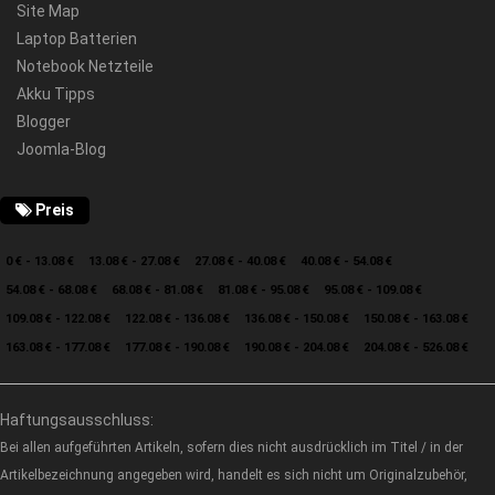
Site Map
Laptop Batterien
Notebook Netzteile
Akku Tipps
Blogger
Joomla-Blog
Preis
0 € - 13.08 €
13.08 € - 27.08 €
27.08 € - 40.08 €
40.08 € - 54.08 €
54.08 € - 68.08 €
68.08 € - 81.08 €
81.08 € - 95.08 €
95.08 € - 109.08 €
109.08 € - 122.08 €
122.08 € - 136.08 €
136.08 € - 150.08 €
150.08 € - 163.08 €
163.08 € - 177.08 €
177.08 € - 190.08 €
190.08 € - 204.08 €
204.08 € - 526.08 €
Haftungsausschluss:
Bei allen aufgeführten Artikeln, sofern dies nicht ausdrücklich im Titel / in der
Artikelbezeichnung angegeben wird, handelt es sich nicht um Originalzubehör,