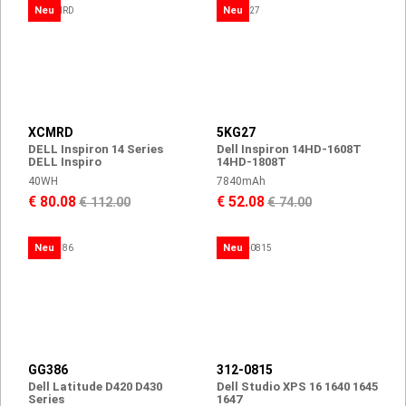
Neu
Neu
XCMRD
5KG27
DELL Inspiron 14 Series
Dell Inspiron 14HD-1608T
DELL Inspiro
14HD-1808T
40WH
7840mAh
€ 80.08
€ 52.08
€ 112.00
€ 74.00
Neu
Neu
GG386
312-0815
Dell Latitude D420 D430
Dell Studio XPS 16 1640 1645
Series
1647