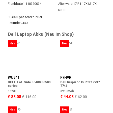
Franbbato1 110320034
Alienware 17 R1 17X M17X-
R5 18...
+
Akku passend für Dell
Latitude 9440
Dell Laptop Akku (Neu Im Shop)
Neu
Neu
WU841
F7HVR
DELL Latitude E5400 E5500
Dell Inspiron15 7537 7737
series
7746
56WH
3950mAh
€ 83.08
€ 44.08
€ 116.00
€ 62.00
Neu
Neu