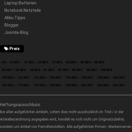
Laptop Batterien
Notebook Netzteile
Akku Tipps
Blogger
Joomla-Blog
Preis
0 € - 13.08 €
13.08 € - 27.08 €
27.08 € - 40.08 €
40.08 € - 54.08 €
54.08 € - 68.08 €
68.08 € - 81.08 €
81.08 € - 95.08 €
95.08 € - 109.08 €
109.08 € - 122.08 €
122.08 € - 136.08 €
136.08 € - 150.08 €
150.08 € - 163.08 €
163.08 € - 177.08 €
177.08 € - 190.08 €
190.08 € - 204.08 €
204.08 € - 526.08 €
Haftungsausschluss:
Bei allen aufgeführten Artikeln, sofern dies nicht ausdrücklich im Titel / in der
Artikelbezeichnung angegeben wird, handelt es sich nicht um Originalzubehör,
sondern um Artikel von Fremdherstellern. Alle aufgeführten Firmen-, Markennamen