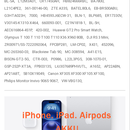
BL-5A,
L12M3A01,
CR17450AH,
HB824666RBC,
BA7800,
L21C4PE2,
361-00146-00,
ZTE A33S,
BATEL80L6,
EB-BR500ABU,
G3HTA023H,
7000,
HB4593J6ECW-31,
BLN-1,
BLP685,
ER17330V,
V30145-K1310-X464,
660093-001,
C21N1818-1,
BL-5H,
AEC616864-4S1P,
420-002,
Huawei GT2 Pro Smart Watch,
Olympus T 100 T 110 T100 T110 X36 X960 80B,
DJI RS 3 Mini,
ZR00971/SS-7222092064,
FPCBP281,
LM-CP02,
X431,
452096,
MC-265360-03,
Blackview Tab 90,
MC-308594,
A41-E15,
BISON-GT2-5G,
CTR-003,
P0986,
L22L3PG5,
308-1070-01,
GSP-2S2P-XT3A,
FPB0313S,
LiU307689PHVUTL,
A1652,
AP22ABN,
AP21A8T,
5B10X19049,
Canon XF305 XF300 XF105 XF100,
Philips Monitor Invivo 9065 9067,
VW-VBG130,