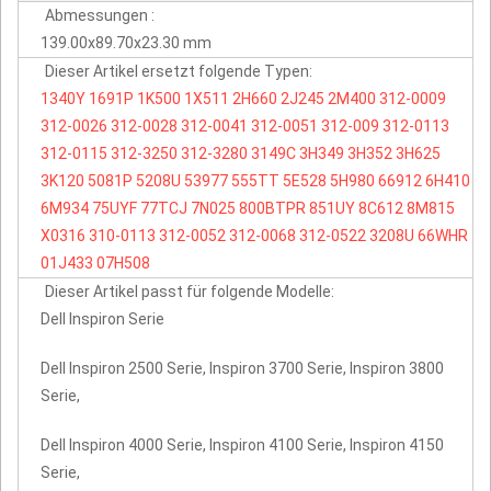
Abmessungen :
139.00x89.70x23.30 mm
Dieser Artikel ersetzt folgende Typen:
1340Y
1691P
1K500
1X511
2H660
2J245
2M400
312-0009
312-0026
312-0028
312-0041
312-0051
312-009
312-0113
312-0115
312-3250
312-3280
3149C
3H349
3H352
3H625
3K120
5081P
5208U
53977
555TT
5E528
5H980
66912
6H410
6M934
75UYF
77TCJ
7N025
800BTPR
851UY
8C612
8M815
X0316
310-0113
312-0052
312-0068
312-0522
3208U
66WHR
01J433
07H508
Dieser Artikel passt für folgende Modelle:
Dell Inspiron Serie
Dell Inspiron 2500 Serie, Inspiron 3700 Serie, Inspiron 3800
Serie,
Dell Inspiron 4000 Serie, Inspiron 4100 Serie, Inspiron 4150
Serie,