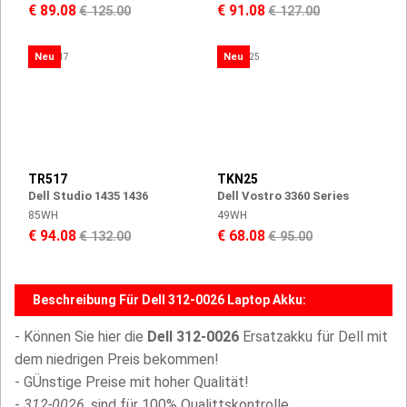
€ 89.08
€ 91.08
€ 125.00
€ 127.00
Neu
Neu
TR517
TKN25
Dell Studio 1435 1436
Dell Vostro 3360 Series
85WH
49WH
€ 94.08
€ 68.08
€ 132.00
€ 95.00
Beschreibung Für Dell 312-0026 Laptop Akku:
- Können Sie hier die
Dell 312-0026
Ersatzakku für Dell mit
dem niedrigen Preis bekommen!
- GÜnstige Preise mit hoher Qualität!
-
312-0026,
sind für 100% Qualittskontrolle