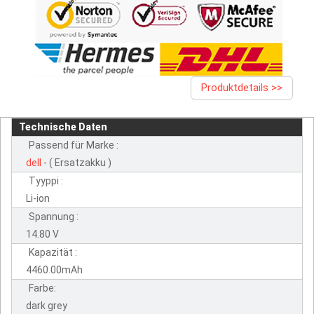
Produktdetails >>
Technische Daten
Passend für Marke :
dell
- ( Ersatzakku )
Tyyppi :
Li-ion
Spannung :
14.80 V
Kapazität :
4460.00mAh
Farbe:
dark grey