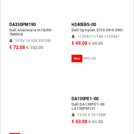
DA330PM190
H240EBS-00
Dell Alienware m18/R9-
Dell Optiplex 3710 3910 3901
7845HX
+12VA1==/18A +12VA2=
19.5V 16.92A 330.0W
€ 49.08
€ 69.00
€ 72.08
€ 102.00
Neu
DA130PE1-00
Dell DA130PE1-00
LA130PM121
19.5V 6.7A 130W
€ 43.08
€ 61.00