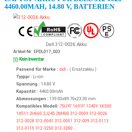
4460.00MAH, 14.80 V, BATTERIEN
Dell 312-0026 Akku
Artikel-Nr.: EPDL017_003
Kein Inventar
Passend für Marke :
dell
- ( Ersatzakku )
Tyyppi :
Li-ion
Spannung :
14.80 V
Kapazität :
4460.00mAh
Abmessungen :
139.00x89.70x23.30 mm
Kompatibles Modell:
75UYF
1691P
1340Y
1K500
1X511
2H660
2J245
2M400
312-0009
312-0026
312-0028
312-0041
312-0051
312-009
312-0113
312-0115
312-3250
312-3280
...