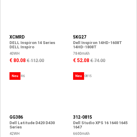
XCMRD
5KG27
DELL Inspiron 14 Series
Dell Inspiron 14HD-1608T
DELL Inspiro
14HD-1808T
40WH
7840mAh
€ 80.08
€ 52.08
€ 112.00
€ 74.00
Neu
Neu
GG386
312-0815
Dell Latitude D420 D430
Dell Studio XPS 16 1640 1645
Series
1647
42WH
6600mAh