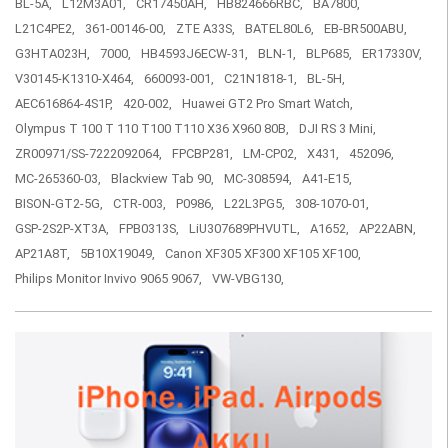
BL-5A,
L12M3A01,
CR17450AH,
HB824666RBC,
BA7800,
L21C4PE2,
361-00146-00,
ZTE A33S,
BATEL80L6,
EB-BR500ABU,
G3HTA023H,
7000,
HB4593J6ECW-31,
BLN-1,
BLP685,
ER17330V,
V30145-K1310-X464,
660093-001,
C21N1818-1,
BL-5H,
AEC616864-4S1P,
420-002,
Huawei GT2 Pro Smart Watch,
Olympus T 100 T 110 T100 T110 X36 X960 80B,
DJI RS 3 Mini,
ZR00971/SS-7222092064,
FPCBP281,
LM-CP02,
X431,
452096,
MC-265360-03,
Blackview Tab 90,
MC-308594,
A41-E15,
BISON-GT2-5G,
CTR-003,
P0986,
L22L3PG5,
308-1070-01,
GSP-2S2P-XT3A,
FPB0313S,
LiU307689PHVUTL,
A1652,
AP22ABN,
AP21A8T,
5B10X19049,
Canon XF305 XF300 XF105 XF100,
Philips Monitor Invivo 9065 9067,
VW-VBG130,