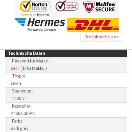
Produktdetails >>
Technische Daten
Passend für Marke :
dell
- ( Ersatzakku )
Tyyppi :
Li-ion
Spannung :
14.80 V
Kapazität :
4460.00mAh
Farbe:
dark grey