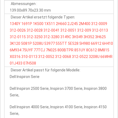
Abmessungen :
139.00x89.70x23.30 mm
Dieser Artikel ersetzt folgende Typen:
1340Y
1691P
1K500
1X511
2H660
2J245
2M400
312-0009
312-0026
312-0028
312-0041
312-0051
312-009
312-0113
312-0115
312-3250
312-3280
3149C
3H349
3H352
3H625
3K120
5081P
5208U
53977
555TT
5E528
5H980
66912
6H410
6M934
75UYF
77TCJ
7N025
800BTPR
851UY
8C612
8M815
X0316
310-0113
312-0052
312-0068
312-0522
3208U
66WHR
01J433
07H508
Dieser Artikel passt für folgende Modelle:
Dell Inspiron Serie
Dell Inspiron 2500 Serie, Inspiron 3700 Serie, Inspiron 3800
Serie,
Dell Inspiron 4000 Serie, Inspiron 4100 Serie, Inspiron 4150
Serie,