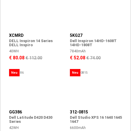
XCMRD
5KG27
DELL Inspiron 14 Series
Dell Inspiron 14HD-1608T
DELL Inspiro
14HD-1808T
40WH
7840mAh
€ 80.08
€ 52.08
€ 112.00
€ 74.00
Neu
Neu
GG386
312-0815
Dell Latitude D420 D430
Dell Studio XPS 16 1640 1645
Series
1647
42WH
6600mAh