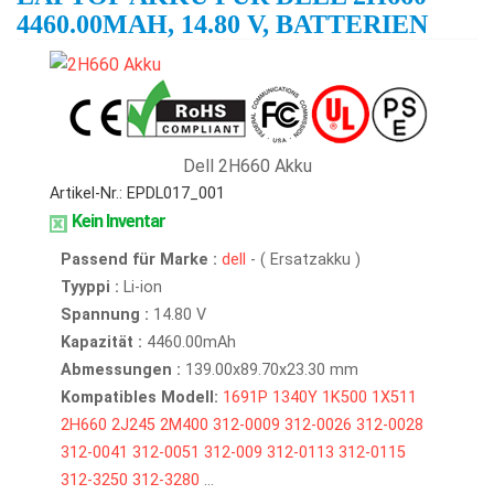
4460.00MAH, 14.80 V, BATTERIEN
Dell 2H660 Akku
Artikel-Nr.: EPDL017_001
Kein Inventar
Passend für Marke :
dell
- ( Ersatzakku )
Tyyppi :
Li-ion
Spannung :
14.80 V
Kapazität :
4460.00mAh
Abmessungen :
139.00x89.70x23.30 mm
Kompatibles Modell:
1691P
1340Y
1K500
1X511
2H660
2J245
2M400
312-0009
312-0026
312-0028
312-0041
312-0051
312-009
312-0113
312-0115
312-3250
312-3280
...