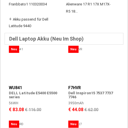
Franbbato1 110320034
Alienware 17 R1 17X M17X-
R5 18...
+
Akku passend für Dell
Latitude 9440
Dell Laptop Akku (Neu Im Shop)
Neu
Neu
WU841
F7HVR
DELL Latitude E5400 E5500
Dell Inspiron15 7537 7737
series
7746
56WH
3950mAh
€ 83.08
€ 44.08
€ 116.00
€ 62.00
Neu
Neu