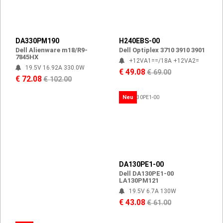
DA330PM190
H240EBS-00
Dell Alienware m18/R9-
Dell Optiplex 3710 3910 3901
7845HX
+12VA1==/18A +12VA2=
19.5V 16.92A 330.0W
€ 49.08
€ 69.00
€ 72.08
€ 102.00
Neu
DA130PE1-00
Dell DA130PE1-00
LA130PM121
19.5V 6.7A 130W
€ 43.08
€ 61.00