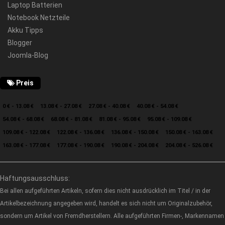
Laptop Batterien
Notebook Netzteile
Akku Tipps
Blogger
Joomla-Blog
Preis
0 € - 13.08 €
13.08 € - 27.08 €
27.08 € - 40.08 €
40.08 € - 54.08 €
54.08 € - 68.08 €
68.08 € - 81.08 €
81.08 € - 95.08 €
95.08 € - 109.08 €
109.08 € - 122.08 €
122.08 € - 136.08 €
136.08 € - 150.08 €
150.08 € - 163.08 €
163.08 € - 177.08 €
177.08 € - 190.08 €
190.08 € - 204.08 €
204.08 € - 526.08 €
Haftungsausschluss:
Bei allen aufgeführten Artikeln, sofern dies nicht ausdrücklich im Titel / in der
Artikelbezeichnung angegeben wird, handelt es sich nicht um Originalzubehör,
sondern um Artikel von Fremdherstellern. Alle aufgeführten Firmen-, Markennamen