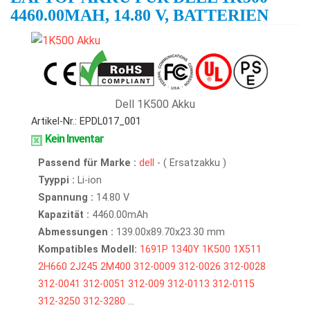
4460.00MAH, 14.80 V, BATTERIEN
Dell 1K500 Akku
Artikel-Nr.: EPDL017_001
Kein Inventar
Passend für Marke :
dell
- ( Ersatzakku )
Tyyppi :
Li-ion
Spannung :
14.80 V
Kapazität :
4460.00mAh
Abmessungen :
139.00x89.70x23.30 mm
Kompatibles Modell:
1691P
1340Y
1K500
1X511
2H660
2J245
2M400
312-0009
312-0026
312-0028
312-0041
312-0051
312-009
312-0113
312-0115
312-3250
312-3280
...