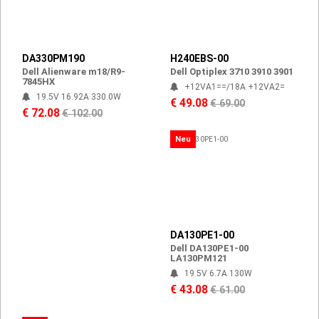
DA330PM190
H240EBS-00
Dell Alienware m18/R9-
Dell Optiplex 3710 3910 3901
7845HX
+12VA1==/18A +12VA2=
19.5V 16.92A 330.0W
€ 49.08
€ 69.00
€ 72.08
€ 102.00
Neu
DA130PE1-00
Dell DA130PE1-00
LA130PM121
19.5V 6.7A 130W
€ 43.08
€ 61.00