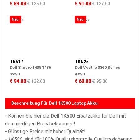
€ 89.08
€ 91.08
€ 125.00
€ 127.00
Neu
Neu
TR517
TKN25
Dell Studio 1435 1436
Dell Vostro 3360 Series
85WH
49WH
€ 94.08
€ 68.08
€ 132.00
€ 95.00
Beschreibung Für Dell 1K500 Laptop Akku:
- Können Sie hier die
Dell 1K500
Ersatzakku für Dell mit
dem niedrigen Preis bekommen!
- GÜnstige Preise mit hoher Qualität!
-
1K500,
sind für 100% Qualittskontrolle Qualittssicherung