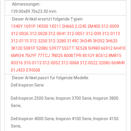
Abmessungen :
139.00x89.70x23.30 mm
Dieser Artikel ersetzt folgende Typen:
1340Y
1691P
1K500
1X511
2H660
2J245
2M400
312-0009
312-0026
312-0028
312-0041
312-0051
312-009
312-0113
312-0115
312-3250
312-3280
3149C
3H349
3H352
3H625
3K120
5081P
5208U
53977
555TT
5E528
5H980
66912
6H410
6M934
75UYF
77TCJ
7N025
800BTPR
851UY
8C612
8M815
X0316
310-0113
312-0052
312-0068
312-0522
3208U
66WHR
01J433
07H508
Dieser Artikel passt für folgende Modelle:
Dell Inspiron Serie
Dell Inspiron 2500 Serie, Inspiron 3700 Serie, Inspiron 3800
Serie,
Dell Inspiron 4000 Serie, Inspiron 4100 Serie, Inspiron 4150
Serie,