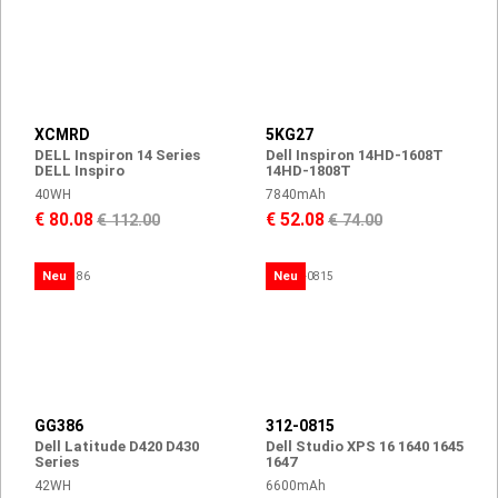
XCMRD
5KG27
DELL Inspiron 14 Series
Dell Inspiron 14HD-1608T
DELL Inspiro
14HD-1808T
40WH
7840mAh
€ 80.08
€ 52.08
€ 112.00
€ 74.00
Neu
Neu
GG386
312-0815
Dell Latitude D420 D430
Dell Studio XPS 16 1640 1645
Series
1647
42WH
6600mAh