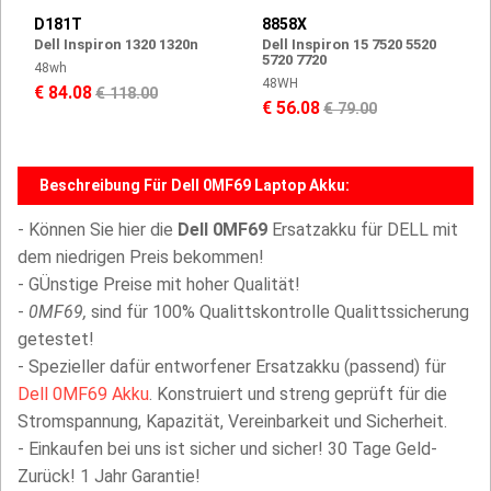
D181T
8858X
Dell Inspiron 1320 1320n
Dell Inspiron 15 7520 5520
5720 7720
48wh
48WH
€ 84.08
€ 118.00
€ 56.08
€ 79.00
Beschreibung Für Dell 0MF69 Laptop Akku:
- Können Sie hier die
Dell 0MF69
Ersatzakku für DELL mit
dem niedrigen Preis bekommen!
- GÜnstige Preise mit hoher Qualität!
-
0MF69,
sind für 100% Qualittskontrolle Qualittssicherung
getestet!
- Spezieller dafür entworfener Ersatzakku (passend) für
Dell 0MF69 Akku
. Konstruiert und streng geprüft für die
Stromspannung, Kapazität, Vereinbarkeit und Sicherheit.
- Einkaufen bei uns ist sicher und sicher! 30 Tage Geld-
Zurück! 1 Jahr Garantie!