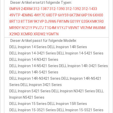
Dieser Artikel ersetzt folgende Typen:
0MF69
24DRM
312-1387
312-1390
312-1392
312-1433
49VTP
4DMNG
4WY7C
68DTP
6HY59
6K73M
6KP1N
6XH00
8RT13
8TT5W
9K1VP
DJ9W6
FW1MN
G019Y
G35K4
MK1R0
MR90Y
N121Y
PVJ7J
T1G4M
V1YJ7
V8VNT
VR7HM
W6XNM
X29KD
XCMRD
XRDW2
YGMTN
Dieser Artikel passt für folgende Modelle:
DELL Inspiron 14 Series DELL Inspiron 14R Series
DELL Inspiron 14-3421 Series DELL Inspiron 14-5421 Series
DELL Inspiron 14-N3421 Series
DELL Inspiron 14-N5421 Series DELL Inspiron 14R-3421 Series
DELL Inspiron 14R-5421 Series
DELL Inspiron 14R-N3421 Series DELL Inspiron 14R-N5421
Series DELL Inspiron 3421 Series
DELL Inspiron 5421 Series DELL Inspiron N3421 Series DELL
Inspiron N5421 Series
DELL Inspiron 15 Series DELL Inspiron 15R Series
DELL Inspiron 15-3521 Series DELL Inspiron 15-5521 Series