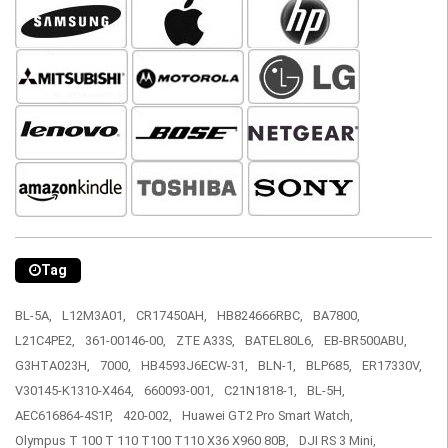
Tag
BL-5A,
L12M3A01,
CR17450AH,
HB824666RBC,
BA7800,
L21C4PE2,
361-00146-00,
ZTE A33S,
BATEL80L6,
EB-BR500ABU,
G3HTA023H,
7000,
HB4593J6ECW-31,
BLN-1,
BLP685,
ER17330V,
V30145-K1310-X464,
660093-001,
C21N1818-1,
BL-5H,
AEC616864-4S1P,
420-002,
Huawei GT2 Pro Smart Watch,
Olympus T 100 T 110 T100 T110 X36 X960 80B,
DJI RS 3 Mini,