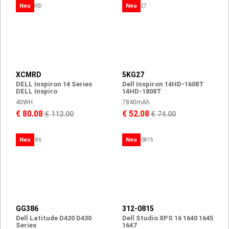
Neu
Neu
XCMRD
5KG27
DELL Inspiron 14 Series
Dell Inspiron 14HD-1608T
DELL Inspiro
14HD-1808T
40WH
7840mAh
€ 80.08
€ 52.08
€ 112.00
€ 74.00
Neu
Neu
GG386
312-0815
Dell Latitude D420 D430
Dell Studio XPS 16 1640 1645
Series
1647