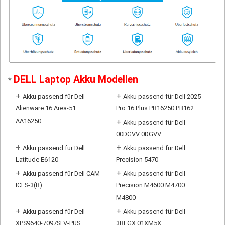
DELL Laptop Akku Modellen
*
+
+
Akku passend für Dell
Akku passend für Dell 2025
Alienware 16 Area-51
Pro 16 Plus PB16250 PB162...
AA16250
+
Akku passend für Dell
00DGVV 0DGVV
+
+
Akku passend für Dell
Akku passend für Dell
Latitude E6120
Precision 5470
+
+
Akku passend für Dell CAM
Akku passend für Dell
ICES-3(B)
Precision M4600 M4700
M4800
+
+
Akku passend für Dell
Akku passend für Dell
XPS9640-7097SLV-PUS
3RFGX 01XM5X