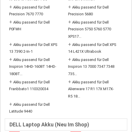
+
+
Akku passend für Dell
Akku passend für Dell
Precision 7670 7770
Precision 5680
+
+
Akku passend für Dell
Akku passend für Dell
P0FWH
Precision 5750 5760 5770
XPS17...
+
+
Akku passend für Dell XPS
Akku passend für Dell XPS
13 7390 2-In-1
14 L421X Ultrabook
+
+
Akku passend für Dell
Akku passend für Dell
Inspiron 14HD-1608T 14HD-
Inspiron 13 7000 7347 7348
1808T...
735...
+
+
Akku passend für Dell
Akku passend für Dell
Franbbato1 110320034
Alienware 17 R1 17X M17X-
R5 18...
+
Akku passend für Dell
Latitude 9440
DELL Laptop Akku (Neu Im Shop)