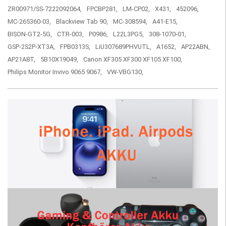
ZR00971/SS-7222092064,
FPCBP281,
LM-CP02,
X431,
452096,
MC-265360-03,
Blackview Tab 90,
MC-308594,
A41-E15,
BISON-GT2-5G,
CTR-003,
P0986,
L22L3PG5,
308-1070-01,
GSP-2S2P-XT3A,
FPB0313S,
LiU307689PHVUTL,
A1652,
AP22ABN,
AP21A8T,
5B10X19049,
Canon XF305 XF300 XF105 XF100,
Philips Monitor Invivo 9065 9067,
VW-VBG130,