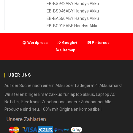
EB-BS942ABY Handys Akku
EB-BS946ABY Handys Akku
EB-BA566ABY Handys Akku
EB-BC915ABE Handys Akku
Wordpress
Google+
Pinterest
Sitemap
ÜBER UNS
Auf der Suche nach einem Akku oder Ladegerät? | Akkusmarkt
Wir stellen billiger Ersatzakkus für laptop akkus, Laptop AC
Netzteil, Electronic Zubehör und andere Zubehör her.Alle
Produkte sind neu, 100% mit Originalen kompatibel!