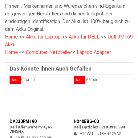
Firmen-, Markennamen und Warenzeichen sind Eigentum
des jeweiligen Herstellers und dienen lediglich der
eindeutigen Identifikation. Der Akku ist 100% baugleich zu
dem Akku Original.
Home
<<
Akku für Laptop
<<
Akku für DELL
<<
Dell 0MF69
Akku
Home
<<
Computer-Netzteile
<<
Laptop Adapter
Das Könnte Ihnen Auch Gefallen
Neu
Neu
DA330PM190
H240EBS-00
Dell Alienware m18/R9-
Dell Optiplex 3710 3910 3901
7845HX
+12VA1==/18A +12VA2=
19.5V 16.92A 330.0W