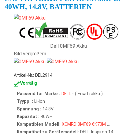
40WH, 14.8V, BATTERIEN
Dell 0MF69 Akku
Bild vergrößern
Artikel-Nr.: DEL2914
Vorrätig
Passend für Marke :
DELL
- ( Ersatzakku )
Tyyppi :
Li-ion
Spannung :
14.8V
Kapazität :
40WH
Kompatibles Modell:
XCMRD
0MF69
6K73M
...
Kompatibel zu Gerätemodell:
DELL Inspiron 14