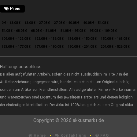
Preis
0 € - 13.08 €
13.08 € - 27.08 €
27.08 € - 40.08 €
40.08 € - 54.08 €
54.08 € - 68.08 €
68.08 € - 81.08 €
81.08 € - 95.08 €
95.08 € - 109.08 €
109.08 € - 122.08 €
122.08 € - 136.08 €
136.08 € - 150.08 €
150.08 € - 163.08 €
163.08 € - 177.08 €
177.08 € - 190.08 €
190.08 € - 204.08 €
204.08 € - 526.08 €
Haftungsausschluss:
Bei allen aufgeführten Artikeln, sofern dies nicht ausdrücklich im Titel / in der
Artikelbezeichnung angegeben wird, handelt es sich nicht um Originalzubehör,
sondern um Artikel von Fremdherstellern. Alle aufgeführten Firmen-, Markennamen
und Warenzeichen sind Eigentum des jeweiligen Herstellers und dienen lediglich
der eindeutigen Identifikation. Der Akku ist 100% baugleich zu dem Original Akku.
Copyright © 2026 akkusmarkt.de
Home
Kontakt uns
FAQ