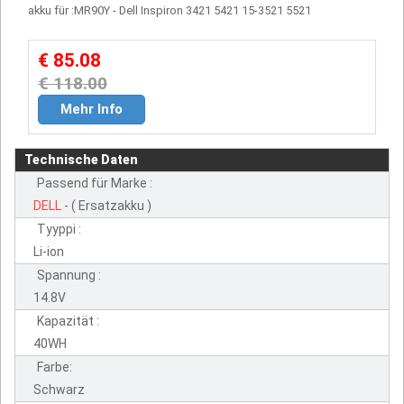
akku für :MR90Y - Dell Inspiron 3421 5421 15-3521 5521
€ 85.08
€ 118.00
Mehr Info
Technische Daten
Passend für Marke :
DELL
- ( Ersatzakku )
Tyyppi :
Li-ion
Spannung :
14.8V
Kapazität :
40WH
Farbe:
Schwarz