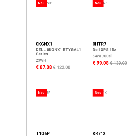
Neu
Neu
0KGNX1
0HTR7
DELL 0KGNX1 BTYGAL1
Dell XPS 15z
Series
64WH/8Cell
23WH
€ 99.08
€ 139.00
€ 87.08
€ 122.00
Neu
Neu
T1G6P
KR71X