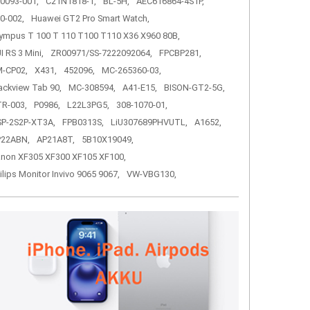
0093-001,
C21N1818-1,
BL-5H,
AEC616864-4S1P,
0-002,
Huawei GT2 Pro Smart Watch,
ympus T 100 T 110 T100 T110 X36 X960 80B,
I RS 3 Mini,
ZR00971/SS-7222092064,
FPCBP281,
-CP02,
X431,
452096,
MC-265360-03,
ackview Tab 90,
MC-308594,
A41-E15,
BISON-GT2-5G,
R-003,
P0986,
L22L3PG5,
308-1070-01,
P-2S2P-XT3A,
FPB0313S,
LiU307689PHVUTL,
A1652,
P22ABN,
AP21A8T,
5B10X19049,
non XF305 XF300 XF105 XF100,
ilips Monitor Invivo 9065 9067,
VW-VBG130,