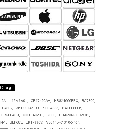
Tag
-5A,
L12M3A01,
CR17450AH,
HB824666RBC,
BA7800,
1C4PE2,
361-00146-00,
ZTE A33S,
BATEL80L6,
-BR500ABU,
G3HTA023H,
7000,
HB4593J6ECW-31,
N-1,
BLP685,
ER17330V,
V30145-K1310-X464,