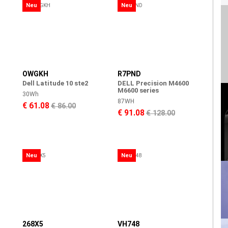
Neu
Neu
OWGKH
R7PND
Dell Latitude 10 ste2
DELL Precision M4600
M6600 series
30Wh
87WH
€ 61.08
€ 86.00
€ 91.08
€ 128.00
Neu
Neu
268X5
VH748