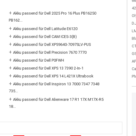
66
42
+
Akku passend für Dell 2025 Pro 16 Plus PB16250
Ol
PB162...
DJ
+
Akku passend für Dell Latitude E6120
LM
+
Akku passend für Dell CAM ICES-3(B)
Bl
+
Akku passend für Dell XPS9640-7097SLV-PUS
CT
+
Akku passend für Dell Precision 7670 7770
GS
+
Akku passend für Dell P0FWH
A
+
Akku passend für Dell XPS 13 7390 2-In-1
Ca
+
Akku passend für Dell XPS 14 L421X Ultrabook
Ph
+
Akku passend für Dell Inspiron 13 7000 7347 7348
735...
+
Akku passend für Dell Alienware 17 R1 17X M17X-R5
18...