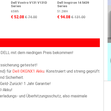
Dell Vostro V131 V131D
Dell Inspiron 14 5439
Series
Series
65Wh
51.2WH
€ 52.08
€ 94.08
€ 74.00
€ 131.00
 DELL mit dem niedrigen Preis bekommen!
ttssicherung getestet!
nd) für
Dell 0KGNX1 Akku
. Konstruiert und streng geprüft
nd Sicherheit.
 Geld-Zurück! 1 Jahr Garantie!
l-Akku!
berladungs- und Überhitzungsschutz, also maximale