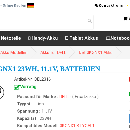
Kontakt uns
- Online Kaufen
 Netzteile
Handy-Akku
Tablet Akkus
Noteboo
 Akku Modellen
Akku für DELL
Dell 0KGNX1 Akku
X1 23WH, 11.1V, BATTERIEN
Artikel-Nr.: DEL2316
Vorrätig
Passend für Marke :
DELL
- ( Ersatzakku )
Tyyppi :
Li-ion
Spannung :
11.1V
Kapazität :
23WH
Kompatibles Modell:
0KGNX1
BTYGAL1
...