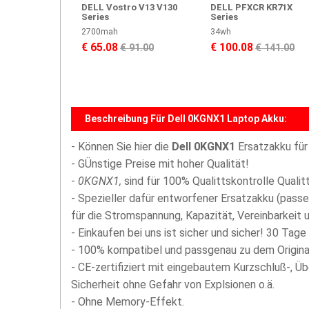
DELL Vostro V13 V130
DELL PFXCR KR71X
Series
Series
2700mah
34wh
€ 65.08
€ 100.08
€ 91.00
€ 141.00
Beschreibung Für Dell 0KGNX1 Laptop Akku:
- Können Sie hier die
Dell 0KGNX1
Ersatzakku für
- GÜnstige Preise mit hoher Qualität!
-
0KGNX1,
sind für 100% Qualittskontrolle Quali
- Spezieller dafür entworfener Ersatzakku (passe
für die Stromspannung, Kapazität, Vereinbarkeit u
- Einkaufen bei uns ist sicher und sicher! 30 Tage
- 100% kompatibel und passgenau zu dem Origina
- CE-zertifiziert mit eingebautem Kurzschluß-, Ü
Sicherheit ohne Gefahr von Explsionen o.ä.
- Ohne Memory-Effekt.