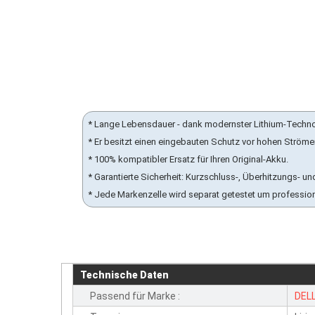
* Lange Lebensdauer - dank modernster Lithium-Techn
* Er besitzt einen eingebauten Schutz vor hohen Ström
* 100% kompatibler Ersatz für Ihren Original-Akku.
* Garantierte Sicherheit: Kurzschluss-, Überhitzungs-
* Jede Markenzelle wird separat getestet um professio
Technische Daten
Passend für Marke :
DEL