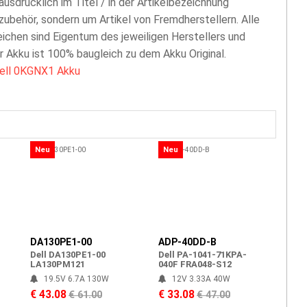
 ausdrücklich im Titel / in der Artikelbezeichnung
zubehör, sondern um Artikel von Fremdherstellern. Alle
chen sind Eigentum des jeweiligen Herstellers und
er Akku ist 100% baugleich zu dem Akku Original.
ell 0KGNX1 Akku
Neu
Neu
DA130PE1-00
ADP-40DD-B
Dell DA130PE1-00
Dell PA-1041-71KPA-
LA130PM121
040F FRA048-S12
19.5V 6.7A 130W
12V 3.33A 40W
€ 43.08
€ 33.08
€ 61.00
€ 47.00