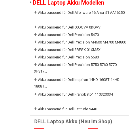
DELL Laptop Akku Modellen
*
+
Akku passend für Dell Alienware 16 Area-51 AA16250
+
Akku passend für Dell 00DGVV 0DGVV
+
Akku passend für Dell Precision 5470
+
Akku passend für Dell Precision M4600 M4700 M4800
+
Akku passend für Dell 3RFGX 01XM5X
+
Akku passend für Dell Precision 5680
+
Akku passend für Dell Precision 5750 5760 5770
XPS17...
+
Akku passend für Dell Inspiron 14HD-1608T 14HD-
1808T...
+
Akku passend für Dell Franbbato1 110320034
+
Akku passend für Dell Latitude 9440
DELL Laptop Akku (Neu Im Shop)