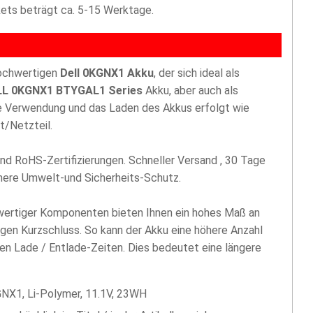
akets beträgt ca. 5-15 Werktage.
hochwertigen
Dell 0KGNX1 Akku
, der sich ideal als
LL 0KGNX1 BTYGAL1 Series
Akku, aber auch als
ie Verwendung und das Laden des Akkus erfolgt wie
t/Netzteil.
nd RoHS-Zertifizierungen. Schneller Versand , 30 Tage
öhere Umwelt-und Sicherheits-Schutz.
hwertiger Komponenten bieten Ihnen ein hohes Maß an
egen Kurzschluss. So kann der Akku eine höhere Anzahl
len Lade / Entlade-Zeiten. Dies bedeutet eine längere
NX1, Li-Polymer, 11.1V, 23WH