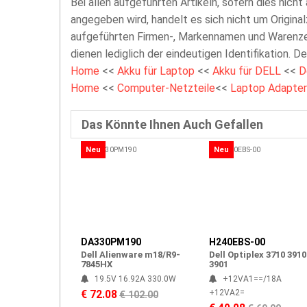
Bei allen aufgeführten Artikeln, sofern dies nicht
angegeben wird, handelt es sich nicht um Original
aufgeführten Firmen-, Markennamen und Warenzei
dienen lediglich der eindeutigen Identifikation. D
Home
<<
Akku für Laptop
<<
Akku für DELL
<<
D
Home
<<
Computer-Netzteile
<<
Laptop Adapter
Das Könnte Ihnen Auch Gefallen
Neu
Neu
DA330PM190
H240EBS-00
Dell Alienware m18/R9-
Dell Optiplex 3710 3910
7845HX
3901
19.5V 16.92A 330.0W
+12VA1==/18A
+12VA2=
€ 72.08
€ 102.00