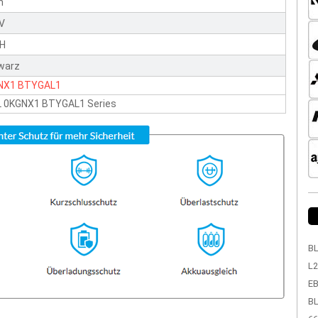
n
1V
H
warz
NX1
BTYGAL1
L 0KGNX1 BTYGAL1 Series
BL
L2
EB
BL