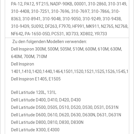
PA-12, PA12, 9T215, NADP-90KB, 00001, 310-2860, 310-3149,
310-4408, 310-7251, 310-7696, 310-7697, 310-7866, 310-
8363, 310-8941, 310-9048, 310-9050, 310-9249, 310-9438,
310-9439, 5U092, DF263, F7970, HF991, MK911, N2765, N2768,
NF642, PA-1650-05D, PC531, XD733, XD802, YR733
Zu den folgenden Modellen verwenden:
Dell Inspiron 300M, 500M, 505M, 510M, 600M, 610M, 630M,
640M, 700M, 710M
Dell Inspiron
1401,1410,1420,1440,1464,1501,1520,1521,1525,1526,1545,175
Dell Inspiron E1405, E1505
Dell Latitude 120L, 131L
Dell Latitude D400, D410, D420, D430
Dell Latitude D500, D505, D510, D520, D530, D531, D531N
Dell Latitude D600, D610, D620, D630, D630N, D631, D631N
Dell Latitude D800, D810, D830, D830N
Dell Latitude X300, E4300