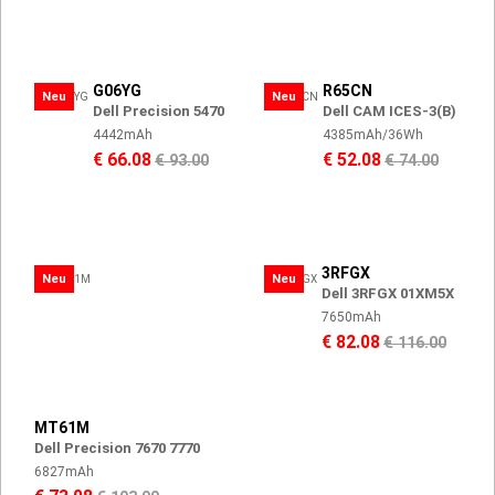
G06YG
R65CN
Neu
Neu
Dell Precision 5470
Dell CAM ICES-3(B)
4442mAh
4385mAh/36Wh
€ 66.08
€ 52.08
€ 93.00
€ 74.00
3RFGX
Neu
Neu
Dell 3RFGX 01XM5X
7650mAh
€ 82.08
€ 116.00
MT61M
Dell Precision 7670 7770
6827mAh