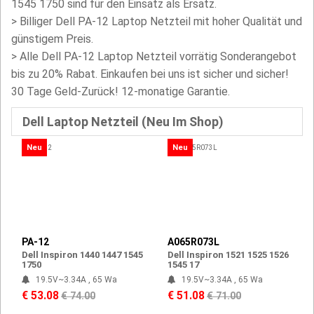
1545 1750 sind für den Einsatz als Ersatz.
>
Billiger Dell PA-12 Laptop Netzteil mit hoher Qualität und
günstigem Preis.
> Alle Dell PA-12 Laptop Netzteil vorrätig Sonderangebot
bis zu 20% Rabat. Einkaufen bei uns ist sicher und sicher!
30 Tage Geld-Zurück! 12-monatige Garantie.
Dell Laptop Netzteil (Neu Im Shop)
Neu
Neu
PA-12
A065R073L
Dell Inspiron 1440 1447 1545
Dell Inspiron 1521 1525 1526
1750
1545 17
19.5V~3.34A , 65 Wa
19.5V~3.34A , 65 Wa
€ 53.08
€ 51.08
€ 74.00
€ 71.00