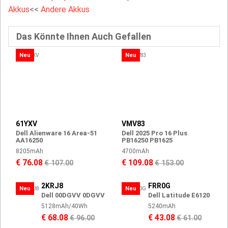
Akkus
<<
Andere Akkus
Das Könnte Ihnen Auch Gefallen
Neu
Neu
61YXV
VMV83
Dell Alienware 16 Area-51
Dell 2025 Pro 16 Plus
AA16250
PB16250 PB1625
8205mAh
4700mAh
€ 76.08
€ 109.08
€ 107.00
€ 153.00
2KRJ8
FRR0G
Neu
Neu
Dell 00DGVV 0DGVV
Dell Latitude E6120
5128mAh/40Wh
5240mAh
€ 68.08
€ 43.08
€ 96.00
€ 61.00