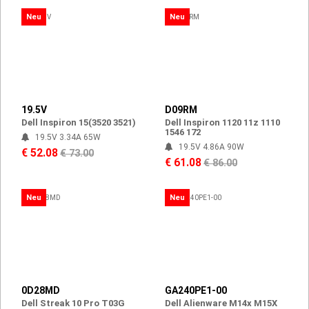
Neu
Neu
19.5V
D09RM
Dell Inspiron 15(3520 3521)
Dell Inspiron 1120 11z 1110
1546 172
19.5V 3.34A 65W
19.5V 4.86A 90W
€ 52.08
€ 73.00
€ 61.08
€ 86.00
Neu
Neu
0D28MD
GA240PE1-00
Dell Streak 10 Pro T03G
Dell Alienware M14x M15X