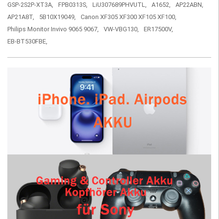
GSP-2S2P-XT3A,
FPB0313S,
LiU307689PHVUTL,
A1652,
AP22ABN,
AP21A8T,
5B10X19049,
Canon XF305 XF300 XF105 XF100,
Philips Monitor Invivo 9065 9067,
VW-VBG130,
ER17500V,
EB-BT530FBE,