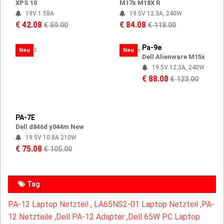
XPS 10
M17x M18X R
19V 1.58A
19.5V 12.3A, 240W
€ 42.08
€ 84.08
€ 59.00
€ 118.00
Pa-9e
Neu
Neu
Dell Alienware M15x
19.5V 12.3A, 240W
€ 88.08
€ 123.00
PA-7E
Dell d846d y044m New
19.5V 10.8A 210W
€ 75.08
€ 105.00
Tag
PA-12 Laptop Netzteil ,
LA65NS2-01 Laptop Netzteil ,
PA-
12 Netzteile ,Dell PA-12 Adapter ,Dell 65W PC Laptop