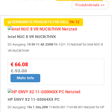
Produktdetails >>
VERWANDTE PRODUKTE FÜR DELL
PA-12
Intel NUC 8 VR NUC8i7HVK
DC Ausgang:
19.5V 11.8A 230W
PA-1231-12 Netzteil für Intel NUC 8
VR NUC8i7HVK
€ 66.08
€ 93.00
Mehr Info
HP ENVY X2 11-G0004XX PC
DC Ausgang:
15v 1.33a,20W
714656-001 714148-001 Netzteil für HP