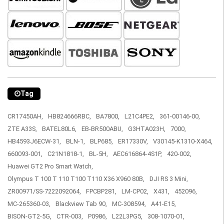
Tag
CR17450AH,
HB824666RBC,
BA7800,
L21C4PE2,
361-00146-00,
ZTE A33S,
BATEL80L6,
EB-BR500ABU,
G3HTA023H,
7000,
HB4593J6ECW-31,
BLN-1,
BLP685,
ER17330V,
V30145-K1310-X464,
660093-001,
C21N1818-1,
BL-5H,
AEC616864-4S1P,
420-002,
Huawei GT2 Pro Smart Watch,
Olympus T 100 T 110 T100 T110 X36 X960 80B,
DJI RS 3 Mini,
ZR00971/SS-7222092064,
FPCBP281,
LM-CP02,
X431,
452096,
MC-265360-03,
Blackview Tab 90,
MC-308594,
A41-E15,
BISON-GT2-5G,
CTR-003,
P0986,
L22L3PG5,
308-1070-01,