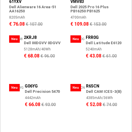
61YXV
VMV83
Dell Alienware 16 Area-51
Dell 2025 Pro 16 Plus
AA16250
PB16250 PB1625
8205mAh
4700mAh
€ 76.08
€ 109.08
€ 107.00
€ 153.00
2KRJ8
FRR0G
Neu
Neu
Dell 00DGVV 0DGVV
Dell Latitude E6120
5128mAh/40Wh
5240mAh
€ 68.08
€ 43.08
€ 96.00
€ 61.00
G06YG
R65CN
Neu
Neu
Dell Precision 5470
Dell CAM ICES-3(B)
4442mAh
4385mAh/36Wh
€ 66.08
€ 52.08
€ 93.00
€ 74.00