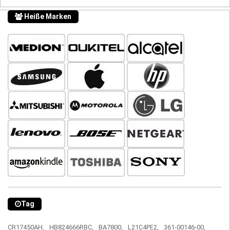
Heiße Marken
Tag
CR17450AH,
HB824666RBC,
BA7800,
L21C4PE2,
361-00146-00,