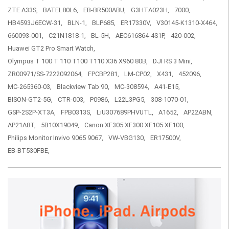
ZTE A33S,
BATEL80L6,
EB-BR500ABU,
G3HTA023H,
7000,
HB4593J6ECW-31,
BLN-1,
BLP685,
ER17330V,
V30145-K1310-X464,
660093-001,
C21N1818-1,
BL-5H,
AEC616864-4S1P,
420-002,
Huawei GT2 Pro Smart Watch,
Olympus T 100 T 110 T100 T110 X36 X960 80B,
DJI RS 3 Mini,
ZR00971/SS-7222092064,
FPCBP281,
LM-CP02,
X431,
452096,
MC-265360-03,
Blackview Tab 90,
MC-308594,
A41-E15,
BISON-GT2-5G,
CTR-003,
P0986,
L22L3PG5,
308-1070-01,
GSP-2S2P-XT3A,
FPB0313S,
LiU307689PHVUTL,
A1652,
AP22ABN,
AP21A8T,
5B10X19049,
Canon XF305 XF300 XF105 XF100,
Philips Monitor Invivo 9065 9067,
VW-VBG130,
ER17500V,
EB-BT530FBE,