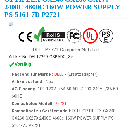
2400C 4600C 160W POWER SUPPLY
PS-5161-7D P2721
DELL P2721 Computer Netzteil
Artikel-Nr.: DEL17269-GSBADG_Se
Vorrätig
Passend für Marke :
DELL
- (Ersatzadapter)
Artikelzustand :
Neu
AC Eingang:
100-120V~/5A 50-60HZ 200-240V~/3A 50-
60HZ
Kompatibles Modell:
P2721
...
Kompatibel zu Gerätemodell:
DELL OPTIPLEX GX240
GX260 GX270 2400C 4600c 160W POWER SUPPLY PS-
5161-7D P2721...