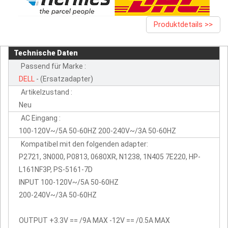
Produktdetails >>
Technische Daten
Passend für Marke :
DELL
- (Ersatzadapter)
Artikelzustand :
Neu
AC Eingang :
100-120V~/5A 50-60HZ 200-240V~/3A 50-60HZ
Kompatibel mit den folgenden adapter:
P2721, 3N000, P0813, 0680XR, N1238, 1N405 7E220, HP-
L161NF3P, PS-5161-7D
INPUT 100-120V~/5A 50-60HZ
200-240V~/3A 50-60HZ
OUTPUT +3.3V == /9A MAX -12V == /0.5A MAX