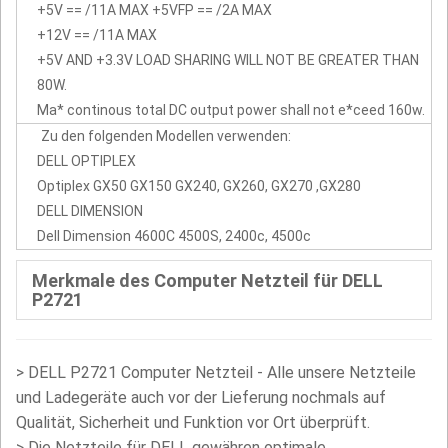
+5V == /11A MAX +5VFP == /2A MAX
+12V == /11A MAX
+5V AND +3.3V LOAD SHARING WILL NOT BE GREATER THAN
80W.
Ma* continous total DC output power shall not e*ceed 160w.
Zu den folgenden Modellen verwenden:
DELL OPTIPLEX
Optiplex GX50 GX150 GX240, GX260, GX270 ,GX280
DELL DIMENSION
Dell Dimension 4600C 4500S, 2400c, 4500c
Merkmale des Computer Netzteil für DELL
P2721
>
DELL P2721 Computer Netzteil - Alle unsere Netzteile
und Ladegeräte auch vor der Lieferung nochmals auf
Qualität, Sicherheit und Funktion vor Ort überprüft.
>
Die Netzteile für DELL gewähren optimale