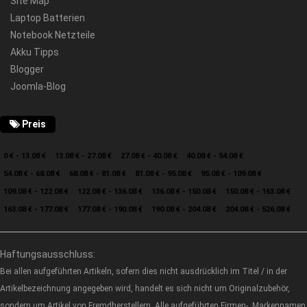
Site Map
Laptop Batterien
Notebook Netzteile
Akku Tipps
Blogger
Joomla-Blog
Preis
0 € - 13.08 €
13.08 € - 27.08 €
27.08 € - 40.08 €
40.08 € - 54.08 €
54.08 € - 68.08 €
68.08 € - 81.08 €
81.08 € - 95.08 €
95.08 € - 109.08 €
109.08 € - 122.08 €
122.08 € - 136.08 €
136.08 € - 150.08 €
150.08 € - 163.08 €
163.08 € - 177.08 €
177.08 € - 190.08 €
190.08 € - 204.08 €
204.08 € - 526.08 €
Haftungsausschluss:
Bei allen aufgeführten Artikeln, sofern dies nicht ausdrücklich im Titel / in der
Artikelbezeichnung angegeben wird, handelt es sich nicht um Originalzubehör,
sondern um Artikel von Fremdherstellern. Alle aufgeführten Firmen-, Markennamen