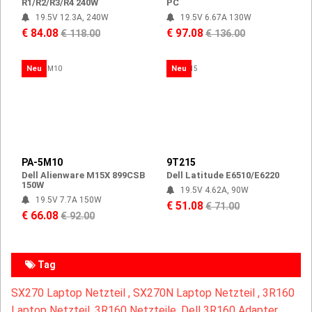
R1/R2/R3/R4 240W
PC
19.5V 12.3A, 240W
19.5V 6.67A 130W
€ 84.08
€ 97.08
€ 118.00
€ 136.00
Neu
Neu
PA-5M10
9T215
Dell Alienware M15X 899CSB
Dell Latitude E6510/E6220
150W
19.5V 4.62A, 90W
19.5V 7.7A 150W
€ 51.08
€ 71.00
€ 66.08
€ 92.00
Tag
SX270 Laptop Netzteil ,
SX270N Laptop Netzteil ,
3R160
Laptop Netzteil ,
3R160 Netzteile ,Dell 3R160 Adapter