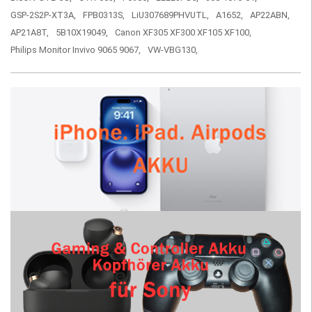
GSP-2S2P-XT3A,
FPB0313S,
LiU307689PHVUTL,
A1652,
AP22ABN,
AP21A8T,
5B10X19049,
Canon XF305 XF300 XF105 XF100,
Philips Monitor Invivo 9065 9067,
VW-VBG130,