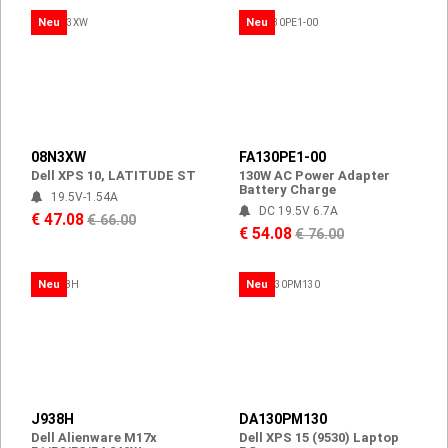
Neu
Neu
08N3XW
FA130PE1-00
Dell XPS 10, LATITUDE ST
130W AC Power Adapter
Battery Charge
19.5V-1.54A
DC 19.5V 6.7A
€ 47.08
€ 66.00
€ 54.08
€ 76.00
Neu
Neu
J938H
DA130PM130
Dell Alienware M17x
Dell XPS 15 (9530) Laptop