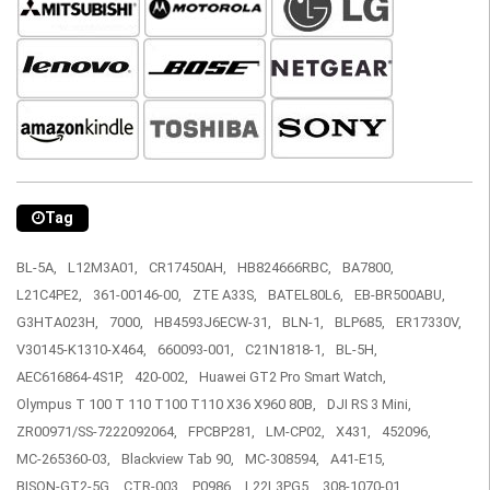
Tag
BL-5A,
L12M3A01,
CR17450AH,
HB824666RBC,
BA7800,
L21C4PE2,
361-00146-00,
ZTE A33S,
BATEL80L6,
EB-BR500ABU,
G3HTA023H,
7000,
HB4593J6ECW-31,
BLN-1,
BLP685,
ER17330V,
V30145-K1310-X464,
660093-001,
C21N1818-1,
BL-5H,
AEC616864-4S1P,
420-002,
Huawei GT2 Pro Smart Watch,
Olympus T 100 T 110 T100 T110 X36 X960 80B,
DJI RS 3 Mini,
ZR00971/SS-7222092064,
FPCBP281,
LM-CP02,
X431,
452096,
MC-265360-03,
Blackview Tab 90,
MC-308594,
A41-E15,
BISON-GT2-5G,
CTR-003,
P0986,
L22L3PG5,
308-1070-01,