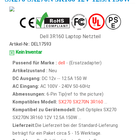
Dell 3R160 Laptop Netzteil
Artikel-Nr.: DEL17593
Kein Inventar
Passend für Marke :
dell
- (Ersatzadapter)
Artikelzustand :
Neu
DC Ausgang:
DC 12v -- 12.5A 150 W
AC Eingang:
AC 100V - 240V 50-60Hz
Abmessungen:
6-Pin Tip(ref to the picture)
Kompatibles Modell:
SX270
SX270N
3R160
...
Kompatibel zu Gerätemodell:
Dell Optiplex SX270
SX270N 3R160 12V 12.5A 150W ...
Lieferzeit:
Die Lieferzeit bei der Standard-Lieferung
beträgt für ein Paket circa 5 - 15 Werktage.