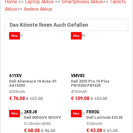
Home
<<
Laptop Akkus
<<
Smartphones Akkus
<<
Tablets
Akkus
<<
Andere Akkus
Das Könnte Ihnen Auch Gefallen
Neu
Neu
61YXV
VMV83
Dell Alienware 16 Area-51
Dell 2025 Pro 16 Plus
AA16250
PB16250 PB1625
8205mAh
4700mAh
€ 76.08
€ 109.08
€ 107.00
€ 153.00
2KRJ8
FRR0G
Neu
Neu
Dell 00DGVV 0DGVV
Dell Latitude E6120
5128mAh/40Wh
5240mAh
€ 68.08
€ 43.08
€ 96.00
€ 61.00