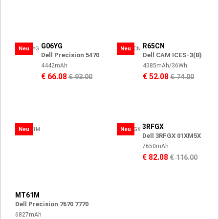
G06YG
R65CN
Neu
Neu
Dell Precision 5470
Dell CAM ICES-3(B)
4442mAh
4385mAh/36Wh
€ 66.08
€ 52.08
€ 93.00
€ 74.00
3RFGX
Neu
Neu
Dell 3RFGX 01XM5X
7650mAh
€ 82.08
€ 116.00
MT61M
Dell Precision 7670 7770
6827mAh