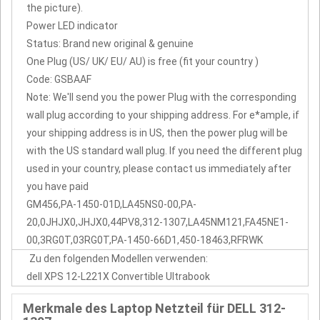
the picture).
Power LED indicator
Status: Brand new original & genuine
One Plug (US/ UK/ EU/ AU) is free (fit your country )
Code: GSBAAF
Note: We'll send you the power Plug with the corresponding
wall plug according to your shipping address. For e*ample, if
your shipping address is in US, then the power plug will be
with the US standard wall plug. If you need the different plug
used in your country, please contact us immediately after
you have paid
GM456,PA-1450-01D,LA45NS0-00,PA-
20,0JHJX0,JHJX0,44PV8,312-1307,LA45NM121,FA45NE1-
00,3RG0T,03RG0T,PA-1450-66D1,450-18463,RFRWK
Zu den folgenden Modellen verwenden:
dell XPS 12-L221X Convertible Ultrabook
Merkmale des Laptop Netzteil für DELL 312-