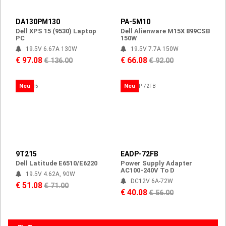
DA130PM130
PA-5M10
Dell XPS 15 (9530) Laptop
Dell Alienware M15X 899CSB
PC
150W
19.5V 6.67A 130W
19.5V 7.7A 150W
€ 97.08
€ 66.08
€ 136.00
€ 92.00
Neu
Neu
9T215
EADP-72FB
Dell Latitude E6510/E6220
Power Supply Adapter
AC100-240V To D
19.5V 4.62A, 90W
DC12V 6A-72W
€ 51.08
€ 71.00
€ 40.08
€ 56.00