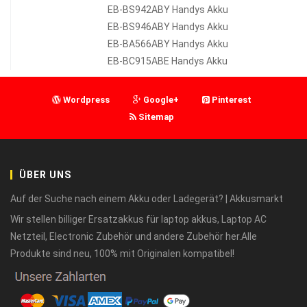
EB-BS942ABY Handys Akku
EB-BS946ABY Handys Akku
EB-BA566ABY Handys Akku
EB-BC915ABE Handys Akku
Wordpress
Google+
Pinterest
Sitemap
ÜBER UNS
Auf der Suche nach einem Akku oder Ladegerät? | Akkusmarkt
Wir stellen billiger Ersatzakkus für laptop akkus, Laptop AC
Netzteil, Electronic Zubehör und andere Zubehör her.Alle
Produkte sind neu, 100% mit Originalen kompatibel!