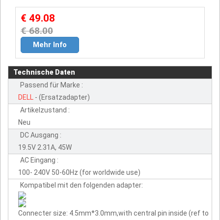
€ 49.08
€ 68.00
Mehr Info
Technische Daten
Passend für Marke :
DELL
- (Ersatzadapter)
Artikelzustand :
Neu
DC Ausgang :
19.5V 2.31A, 45W
AC Eingang :
100- 240V 50-60Hz (for worldwide use)
Kompatibel mit den folgenden adapter:
Connecter size: 4.5mm*3.0mm,with central pin inside (ref to