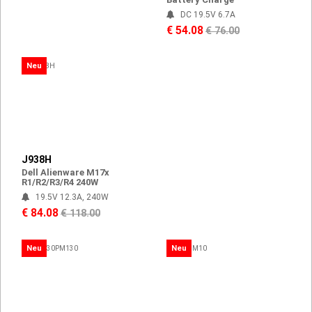
DC 19.5V 6.7A
€ 54.08
€ 76.00
Neu
J938H
Dell Alienware M17x
R1/R2/R3/R4 240W
19.5V 12.3A, 240W
€ 84.08
€ 118.00
Neu
Neu