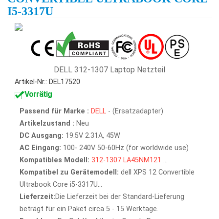
I5-3317U
DELL 312-1307 Laptop Netzteil
Artikel-Nr.: DEL17520
Vorrätig
Passend für Marke :
DELL
- (Ersatzadapter)
Artikelzustand :
Neu
DC Ausgang:
19.5V 2.31A, 45W
AC Eingang:
100- 240V 50-60Hz (for worldwide use)
Kompatibles Modell:
312-1307
LA45NM121
...
Kompatibel zu Gerätemodell:
dell XPS 12 Convertible
Ultrabook Core i5-3317U...
Lieferzeit:
Die Lieferzeit bei der Standard-Lieferung
beträgt für ein Paket circa 5 - 15 Werktage.