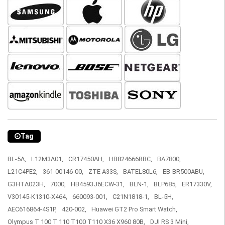
Tag
BL-5A,
L12M3A01,
CR17450AH,
HB824666RBC,
BA7800,
L21C4PE2,
361-00146-00,
ZTE A33S,
BATEL80L6,
EB-BR500ABU,
G3HTA023H,
7000,
HB4593J6ECW-31,
BLN-1,
BLP685,
ER17330V,
V30145-K1310-X464,
660093-001,
C21N1818-1,
BL-5H,
AEC616864-4S1P,
420-002,
Huawei GT2 Pro Smart Watch,
Olympus T 100 T 110 T100 T110 X36 X960 80B,
DJI RS 3 Mini,