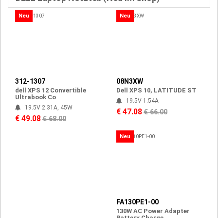
Neu
Neu
312-1307
08N3XW
dell XPS 12 Convertible
Dell XPS 10, LATITUDE ST
Ultrabook Co
19.5V-1.54A
19.5V 2.31A, 45W
€ 47.08
€ 66.00
€ 49.08
€ 68.00
Neu
FA130PE1-00
130W AC Power Adapter
Battery Charge