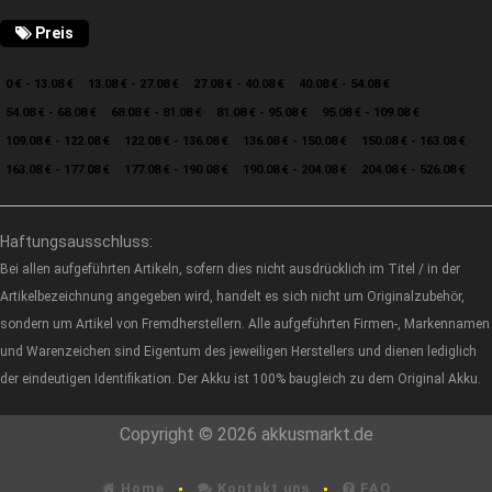
Preis
0 € - 13.08 €
13.08 € - 27.08 €
27.08 € - 40.08 €
40.08 € - 54.08 €
54.08 € - 68.08 €
68.08 € - 81.08 €
81.08 € - 95.08 €
95.08 € - 109.08 €
109.08 € - 122.08 €
122.08 € - 136.08 €
136.08 € - 150.08 €
150.08 € - 163.08 €
163.08 € - 177.08 €
177.08 € - 190.08 €
190.08 € - 204.08 €
204.08 € - 526.08 €
Haftungsausschluss:
Bei allen aufgeführten Artikeln, sofern dies nicht ausdrücklich im Titel / in der
Artikelbezeichnung angegeben wird, handelt es sich nicht um Originalzubehör,
sondern um Artikel von Fremdherstellern. Alle aufgeführten Firmen-, Markennamen
und Warenzeichen sind Eigentum des jeweiligen Herstellers und dienen lediglich
der eindeutigen Identifikation. Der Akku ist 100% baugleich zu dem Original Akku.
Copyright © 2026 akkusmarkt.de
Home
Kontakt uns
FAQ