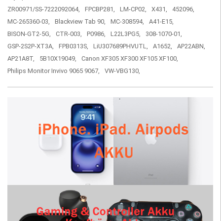
ZR00971/SS-7222092064,
FPCBP281,
LM-CP02,
X431,
452096,
MC-265360-03,
Blackview Tab 90,
MC-308594,
A41-E15,
BISON-GT2-5G,
CTR-003,
P0986,
L22L3PG5,
308-1070-01,
GSP-2S2P-XT3A,
FPB0313S,
LiU307689PHVUTL,
A1652,
AP22ABN,
AP21A8T,
5B10X19049,
Canon XF305 XF300 XF105 XF100,
Philips Monitor Invivo 9065 9067,
VW-VBG130,