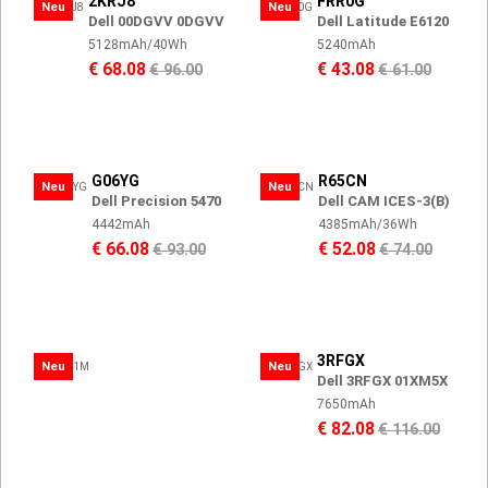
2KRJ8
FRR0G
Neu
Neu
Dell 00DGVV 0DGVV
Dell Latitude E6120
5128mAh/40Wh
5240mAh
€ 68.08
€ 43.08
€ 96.00
€ 61.00
G06YG
R65CN
Neu
Neu
Dell Precision 5470
Dell CAM ICES-3(B)
4442mAh
4385mAh/36Wh
€ 66.08
€ 52.08
€ 93.00
€ 74.00
3RFGX
Neu
Neu
Dell 3RFGX 01XM5X
7650mAh
€ 82.08
€ 116.00