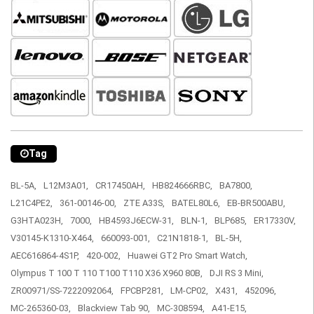
Tag
BL-5A,
L12M3A01,
CR17450AH,
HB824666RBC,
BA7800,
L21C4PE2,
361-00146-00,
ZTE A33S,
BATEL80L6,
EB-BR500ABU,
G3HTA023H,
7000,
HB4593J6ECW-31,
BLN-1,
BLP685,
ER17330V,
V30145-K1310-X464,
660093-001,
C21N1818-1,
BL-5H,
AEC616864-4S1P,
420-002,
Huawei GT2 Pro Smart Watch,
Olympus T 100 T 110 T100 T110 X36 X960 80B,
DJI RS 3 Mini,
ZR00971/SS-7222092064,
FPCBP281,
LM-CP02,
X431,
452096,
MC-265360-03,
Blackview Tab 90,
MC-308594,
A41-E15,