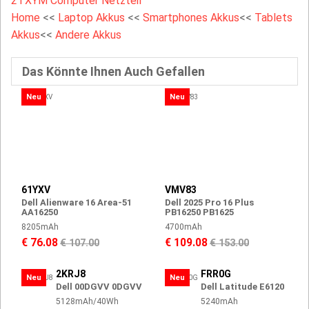
2TXYM Computer Netzteil
Home
<<
Laptop Akkus
<<
Smartphones Akkus
<<
Tablets
Akkus
<<
Andere Akkus
Das Könnte Ihnen Auch Gefallen
Neu
Neu
61YXV
VMV83
Dell Alienware 16 Area-51
Dell 2025 Pro 16 Plus
AA16250
PB16250 PB1625
8205mAh
4700mAh
€ 76.08
€ 109.08
€ 107.00
€ 153.00
2KRJ8
FRR0G
Neu
Neu
Dell 00DGVV 0DGVV
Dell Latitude E6120
5128mAh/40Wh
5240mAh