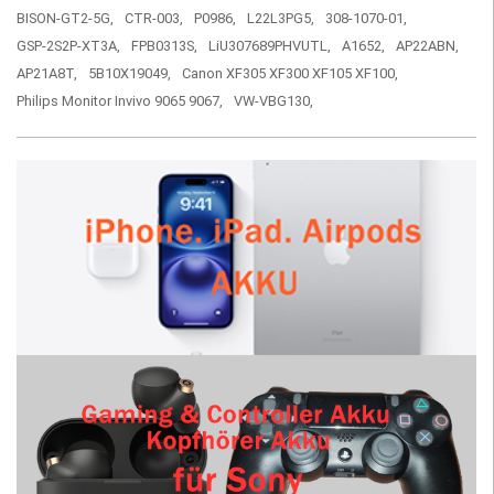
BISON-GT2-5G,
CTR-003,
P0986,
L22L3PG5,
308-1070-01,
GSP-2S2P-XT3A,
FPB0313S,
LiU307689PHVUTL,
A1652,
AP22ABN,
AP21A8T,
5B10X19049,
Canon XF305 XF300 XF105 XF100,
Philips Monitor Invivo 9065 9067,
VW-VBG130,