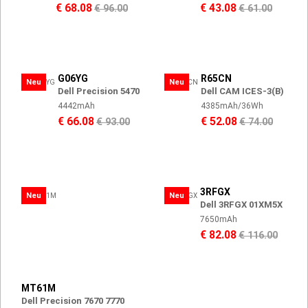
€ 68.08
€ 43.08
€ 96.00
€ 61.00
G06YG
R65CN
Neu
Neu
Dell Precision 5470
Dell CAM ICES-3(B)
4442mAh
4385mAh/36Wh
€ 66.08
€ 52.08
€ 93.00
€ 74.00
3RFGX
Neu
Neu
Dell 3RFGX 01XM5X
7650mAh
€ 82.08
€ 116.00
MT61M
Dell Precision 7670 7770