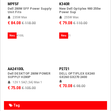
MPF5F
K340R
Dell 280W SFF Power Supply
New Dell Optiplex 980 255w
Unit Fits
Power Sup
235W Max
255W Max.
€ 84.08
€ 79.08
€ 118.00
€ 110.00
Neu
Neu
AA24100L
P2721
Dell DESKTOP 280W POWER
DELL OPTIPLEX GX240
SUPPLY H280P
GX260 GX270 2400
12V 1.5A(1,5A) Max 1
€ 70.08
€ 98.00
€ 75.08
€ 105.00
Tag