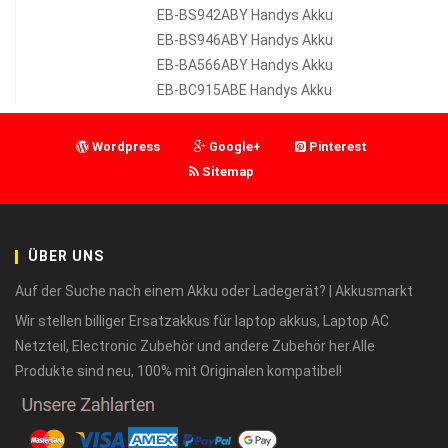
EB-BS942ABY Handys Akku
EB-BS946ABY Handys Akku
EB-BA566ABY Handys Akku
EB-BC915ABE Handys Akku
Wordpress
Google+
Pinterest
Sitemap
ÜBER UNS
Auf der Suche nach einem Akku oder Ladegerät? | Akkusmarkt
Wir stellen billiger Ersatzakkus für laptop akkus, Laptop AC
Netzteil, Electronic Zubehör und andere Zubehör her.Alle
Produkte sind neu, 100% mit Originalen kompatibel!