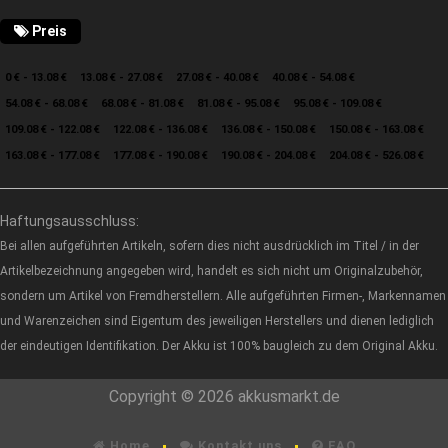
Preis
0 € - 13.08 €
13.08 € - 27.08 €
27.08 € - 40.08 €
40.08 € - 54.08 €
54.08 € - 68.08 €
68.08 € - 81.08 €
81.08 € - 95.08 €
95.08 € - 109.08 €
109.08 € - 122.08 €
122.08 € - 136.08 €
136.08 € - 150.08 €
150.08 € - 163.08 €
163.08 € - 177.08 €
177.08 € - 190.08 €
190.08 € - 204.08 €
204.08 € - 526.08 €
Haftungsausschluss:
Bei allen aufgeführten Artikeln, sofern dies nicht ausdrücklich im Titel / in der
Artikelbezeichnung angegeben wird, handelt es sich nicht um Originalzubehör,
sondern um Artikel von Fremdherstellern. Alle aufgeführten Firmen-, Markennamen
und Warenzeichen sind Eigentum des jeweiligen Herstellers und dienen lediglich
der eindeutigen Identifikation. Der Akku ist 100% baugleich zu dem Original Akku.
Copyright © 2026 akkusmarkt.de
Home
Kontakt uns
FAQ