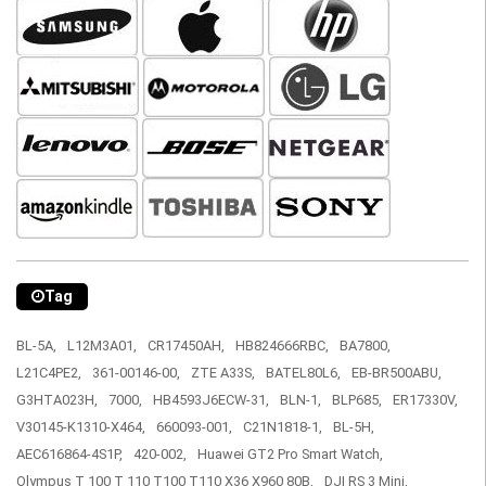
Tag
BL-5A,
L12M3A01,
CR17450AH,
HB824666RBC,
BA7800,
L21C4PE2,
361-00146-00,
ZTE A33S,
BATEL80L6,
EB-BR500ABU,
G3HTA023H,
7000,
HB4593J6ECW-31,
BLN-1,
BLP685,
ER17330V,
V30145-K1310-X464,
660093-001,
C21N1818-1,
BL-5H,
AEC616864-4S1P,
420-002,
Huawei GT2 Pro Smart Watch,
Olympus T 100 T 110 T100 T110 X36 X960 80B,
DJI RS 3 Mini,