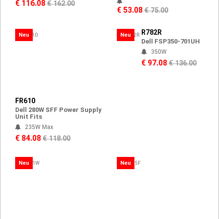
€ 116.08
€ 162.00
€ 53.08
€ 75.00
R782R
Neu
Neu
Dell FSP350-701UH
350W
€ 97.08
€ 136.00
FR610
Dell 280W SFF Power Supply
Unit Fits
235W Max
€ 84.08
€ 118.00
Neu
Neu