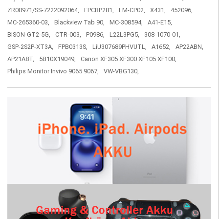
ZR00971/SS-7222092064,
FPCBP281,
LM-CP02,
X431,
452096,
MC-265360-03,
Blackview Tab 90,
MC-308594,
A41-E15,
BISON-GT2-5G,
CTR-003,
P0986,
L22L3PG5,
308-1070-01,
GSP-2S2P-XT3A,
FPB0313S,
LiU307689PHVUTL,
A1652,
AP22ABN,
AP21A8T,
5B10X19049,
Canon XF305 XF300 XF105 XF100,
Philips Monitor Invivo 9065 9067,
VW-VBG130,