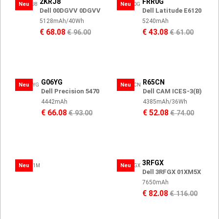
2KRJ8
FRR0G
Neu
Neu
Dell 00DGVV 0DGVV
Dell Latitude E6120
5128mAh/40Wh
5240mAh
€ 68.08
€ 43.08
€ 96.00
€ 61.00
G06YG
R65CN
Neu
Neu
Dell Precision 5470
Dell CAM ICES-3(B)
4442mAh
4385mAh/36Wh
€ 66.08
€ 52.08
€ 93.00
€ 74.00
3RFGX
Neu
Neu
Dell 3RFGX 01XM5X
7650mAh
€ 82.08
€ 116.00