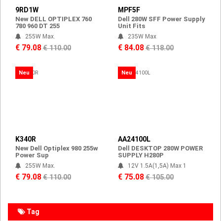
9RD1W
MPF5F
New DELL OPTIPLEX 760
Dell 280W SFF Power Supply
780 960 DT 255
Unit Fits
255W Max.
235W Max
€ 79.08
€ 84.08
€ 110.00
€ 118.00
Neu
Neu
K340R
AA24100L
New Dell Optiplex 980 255w
Dell DESKTOP 280W POWER
Power Sup
SUPPLY H280P
255W Max.
12V 1.5A(1,5A) Max 1
€ 79.08
€ 75.08
€ 110.00
€ 105.00
Tag