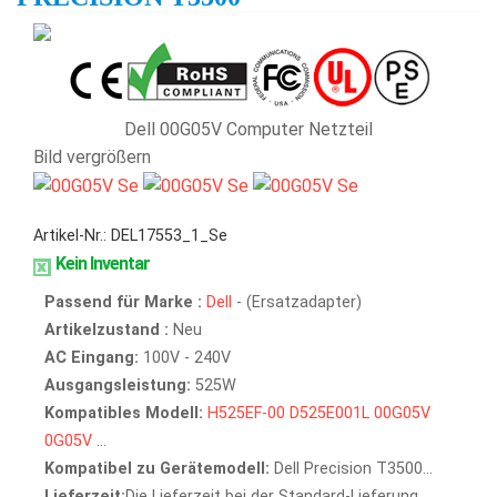
Dell 00G05V Computer Netzteil
Bild vergrößern
Artikel-Nr.: DEL17553_1_Se
Kein Inventar
Passend für Marke :
Dell
- (Ersatzadapter)
Artikelzustand :
Neu
AC Eingang:
100V - 240V
Ausgangsleistung:
525W
Kompatibles Modell:
H525EF-00
D525E001L
00G05V
0G05V
...
Kompatibel zu Gerätemodell:
Dell Precision T3500...
Lieferzeit:
Die Lieferzeit bei der Standard-Lieferung