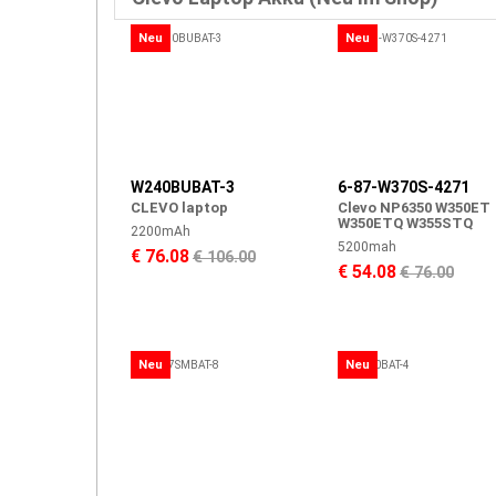
Neu
Neu
W240BUBAT-3
6-87-W370S-4271
CLEVO laptop
Clevo NP6350 W350ET
W350ETQ W355STQ
2200mAh
5200mah
€ 76.08
€ 106.00
€ 54.08
€ 76.00
Neu
Neu