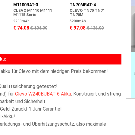
M1100BAT-3
TN70MBAT-4
CLEVO M1110 M1111
CLEVO TN70 TN71
M1115 Serie
TN70M
2200mAh
5200mAh
€ 74.08
€ 97.08
€ 104.00
€ 136.00
ku:
akku für Clevo mit dem niedrigen Preis bekommen!
Qualittssicherung getestet!
nd) für
Clevo W240BUBAT-6 Akku
. Konstruiert und streng
arkeit und Sicherheit.
 Geld-Zurück! 1 Jahr Garantie!
l-Akku!
berladungs- und Überhitzungsschutz, also maximale