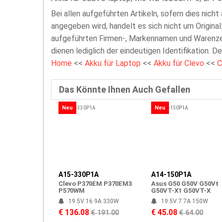
Bei allen aufgeführten Artikeln, sofern dies nicht
angegeben wird, handelt es sich nicht um Original
aufgeführten Firmen-, Markennamen und Warenzei
dienen lediglich der eindeutigen Identifikation. D
Home
<<
Akku für Laptop
<<
Akku für Clevo
<<
C
Das Könnte Ihnen Auch Gefallen
Neu
Neu
A15-330P1A
A14-150P1A
Clevo P370EM P370EM3
Asus G50 G50V G50Vt
P570WM
G50VT-X1 G50VT-X
19.5V 16.9A 330W
19.5V 7.7A 150W
€ 136.08
€ 45.08
€ 191.00
€ 64.00