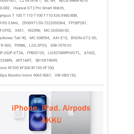
0093-001,
C21N1818-1,
BL-5H,
AEC616864-4S1P,
0-002,
Huawei GT2 Pro Smart Watch,
ympus T 100 T 110 T100 T110 X36 X960 80B,
I RS 3 Mini,
ZR00971/SS-7222092064,
FPCBP281,
-CP02,
X431,
452096,
MC-265360-03,
ackview Tab 90,
MC-308594,
A41-E15,
BISON-GT2-5G,
R-003,
P0986,
L22L3PG5,
308-1070-01,
P-2S2P-XT3A,
FPB0313S,
LiU307689PHVUTL,
A1652,
P22ABN,
AP21A8T,
5B10X19049,
non XF305 XF300 XF105 XF100,
ilips Monitor Invivo 9065 9067,
VW-VBG130,