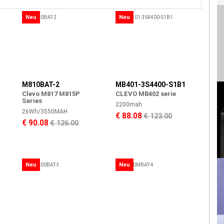
Neu
Neu
M810BAT-2
MB401-3S4400-S1B1
Clevo M817 M815P
CLEVO MB402 serie
Series
2200mah
26Wh/3550MAH
€ 88.08
€ 123.00
€ 90.08
€ 126.00
Neu
Neu