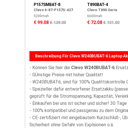
P157SMBAT-8
T890BAT-4
Clevo 6-87-P157S-427
Clevo T890 Serie
5200mah
6600mah
€ 99.08
€ 72.08
€ 139.00
€ 101.00
Beschreibung Für Clevo W240BUBAT-6 Laptop Ak
- Können Sie hier die
Clevo W240BUBAT-6
Ersatz
- GÜnstige Preise mit hoher Qualität!
-
W240BUBAT-6,
sind für 100% Qualittskontrolle 
- Spezieller dafür entworfener Ersatzakku (passe
geprüft für die Stromspannung, Kapazität, Vereinb
- Einkaufen bei uns ist sicher und sicher! 30 Tage
- 100% kompatibel und passgenau zu dem Origina
- CE-zertifiziert mit eingebautem Kurzschluß-, Ü
Sicherheit ohne Gefahr von Explsionen o.ä.