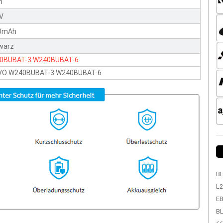
n
1V
0mAh
warz
0BUBAT-3
W240BUBAT-6
VO W240BUBAT-3 W240BUBAT-6
BL
L2
EB
BL