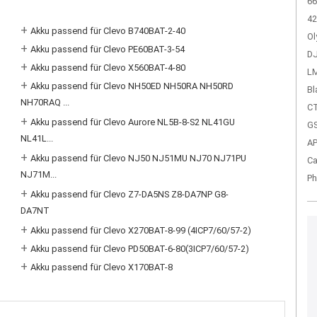
66
42
+
Akku passend für Clevo B740BAT-2-40
Ol
+
Akku passend für Clevo PE60BAT-3-54
DJ
+
Akku passend für Clevo X560BAT-4-80
LM
+
Akku passend für Clevo NH50ED NH50RA NH50RD
Bl
NH70RAQ ...
CT
+
Akku passend für Clevo Aurore NL5B-8-S2 NL41GU
GS
NL41L...
A
+
Akku passend für Clevo NJ50 NJ51MU NJ70 NJ71PU
Ca
NJ71M...
Ph
+
Akku passend für Clevo Z7-DA5NS Z8-DA7NP G8-
DA7NT
+
Akku passend für Clevo X270BAT-8-99 (4ICP7/60/57-2)
+
Akku passend für Clevo PD50BAT-6-80(3ICP7/60/57-2)
+
Akku passend für Clevo X170BAT-8