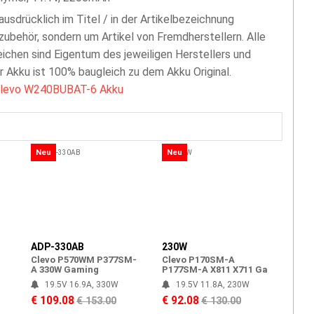
 ausdrücklich im Titel / in der Artikelbezeichnung
zubehör, sondern um Artikel von Fremdherstellern. Alle
chen sind Eigentum des jeweiligen Herstellers und
er Akku ist 100% baugleich zu dem Akku Original.
levo W240BUBAT-6 Akku
Neu
Neu
ADP-330AB
230W
Clevo P570WM P377SM-
Clevo P170SM-A
A 330W Gaming
P177SM-A X811 X711 Ga
19.5V 16.9A, 330W
19.5V 11.8A, 230W
€ 109.08
€ 92.08
€ 153.00
€ 130.00