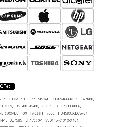
Tag
-5A,
L12M3A01,
CR17450AH,
HB824666RBC,
BA7800,
1C4PE2,
361-00146-00,
ZTE A33S,
BATEL80L6,
-BR500ABU,
G3HTA023H,
7000,
HB4593J6ECW-31,
N-1,
BLP685,
ER17330V,
V30145-K1310-X464,