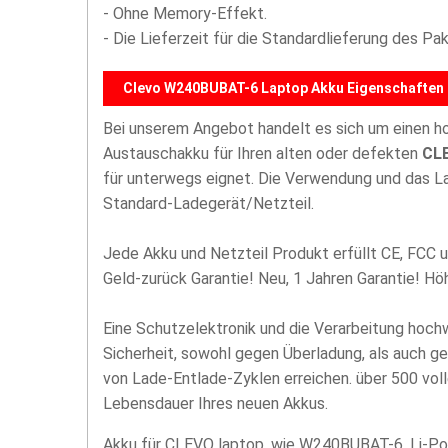
- Ohne Memory-Effekt.
- Die Lieferzeit für die Standardlieferung des P
Clevo W240BUBAT-6 Laptop Akku Eigenschaften 
Bei unserem Angebot handelt es sich um einen 
Austauschakku für Ihren alten oder defekten
CLE
für unterwegs eignet. Die Verwendung und das La
Standard-Ladegerät/Netzteil.
Jede Akku und Netzteil Produkt erfüllt CE, FCC u
Geld-zurück Garantie! Neu, 1 Jahren Garantie! H
Eine Schutzelektronik und die Verarbeitung hoc
Sicherheit, sowohl gegen Überladung, als auch g
von Lade-Entlade-Zyklen erreichen. über 500 vol
Lebensdauer Ihres neuen Akkus.
Akku für CLEVO laptop, wie W240BUBAT-6, Li-Po