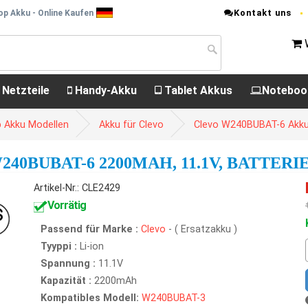
Kontakt uns
p Akku - Online Kaufen
 Netzteile
Handy-Akku
Tablet Akkus
Noteboo
p Akku Modellen
Akku für Clevo
Clevo W240BUBAT-6 Akk
0BUBAT-6 2200MAH, 11.1V, BATTERI
Artikel-Nr.: CLE2429
Vorrätig
Passend für Marke :
Clevo
- ( Ersatzakku )
Tyyppi :
Li-ion
Spannung :
11.1V
Kapazität :
2200mAh
Kompatibles Modell:
W240BUBAT-3