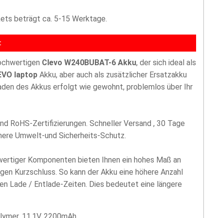
akets beträgt ca. 5-15 Werktage.
:
hochwertigen
Clevo W240BUBAT-6 Akku
, der sich ideal als
VO laptop
Akku, aber auch als zusätzlicher Ersatzakku
den des Akkus erfolgt wie gewohnt, problemlos über Ihr
nd RoHS-Zertifizierungen. Schneller Versand , 30 Tage
öhere Umwelt-und Sicherheits-Schutz.
hwertiger Komponenten bieten Ihnen ein hohes Maß an
egen Kurzschluss. So kann der Akku eine höhere Anzahl
len Lade / Entlade-Zeiten. Dies bedeutet eine längere
lymer, 11.1V, 2200mAh