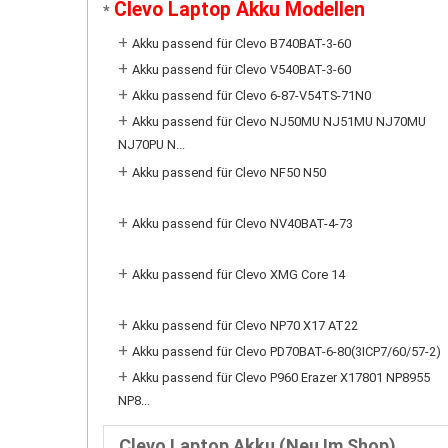
Clevo Laptop Akku Modellen
*
+
Akku passend für Clevo B740BAT-3-60
+
Akku passend für Clevo V540BAT-3-60
+
Akku passend für Clevo 6-87-V54TS-71N0
+
Akku passend für Clevo NJ50MU NJ51MU NJ70MU
NJ70PU N...
+
Akku passend für Clevo NF50 N50
+
Akku passend für Clevo NV40BAT-4-73
+
Akku passend für Clevo XMG Core 14
+
Akku passend für Clevo NP70 X17 AT22
+
Akku passend für Clevo PD70BAT-6-80(3ICP7/60/57-2)
+
Akku passend für Clevo P960 Erazer X17801 NP8955
NP8...
Clevo Laptop Akku (Neu Im Shop)