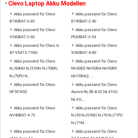
Clevo Laptop Akku Modellen
*
+
+
Akku passend für Clevo
Akku passend für Clevo
B740BAT-3-60
B740BAT-2-40
+
+
Akku passend für Clevo
Akku passend für Clevo
V540BAT-3-60
PE60BAT-3-54
+
+
Akku passend für Clevo 6-
Akku passend für Clevo
87-V54TS-71N0
X560BAT-4-80
+
+
Akku passend für Clevo
Akku passend für Clevo
NJ50MU NJ51MU NJ70MU
NH50ED NH50RA NH50RD
NJ70PU N...
NH70RAQ ...
+
+
Akku passend für Clevo
Akku passend für Clevo
NF50 N50
Aurore NL5B-8-S2 NL41GU
NL41L...
+
+
Akku passend für Clevo
Akku passend für Clevo
NV40BAT-4-73
NJ50 NJ51MU NJ70 NJ71PU
NJ71M...
+
+
Akku passend für Clevo
Akku passend für Clevo