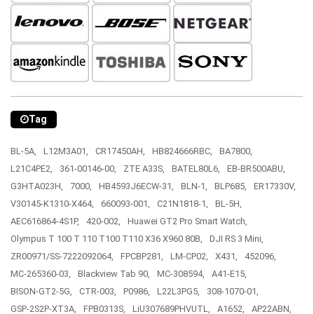
Tag
BL-5A,
L12M3A01,
CR17450AH,
HB824666RBC,
BA7800,
L21C4PE2,
361-00146-00,
ZTE A33S,
BATEL80L6,
EB-BR500ABU,
G3HTA023H,
7000,
HB4593J6ECW-31,
BLN-1,
BLP685,
ER17330V,
V30145-K1310-X464,
660093-001,
C21N1818-1,
BL-5H,
AEC616864-4S1P,
420-002,
Huawei GT2 Pro Smart Watch,
Olympus T 100 T 110 T100 T110 X36 X960 80B,
DJI RS 3 Mini,
ZR00971/SS-7222092064,
FPCBP281,
LM-CP02,
X431,
452096,
MC-265360-03,
Blackview Tab 90,
MC-308594,
A41-E15,
BISON-GT2-5G,
CTR-003,
P0986,
L22L3PG5,
308-1070-01,
GSP-2S2P-XT3A,
FPB0313S,
LiU307689PHVUTL,
A1652,
AP22ABN,