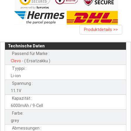
Produktdetails >>
Technische Daten
Passend für Marke :
Clevo
- ( Ersatzakku )
Tyyppi :
Li-ion
Spannung :
11.1V
Kapazität :
6000mAh / 9-Cell
Farbe:
grey
Abmessungen :