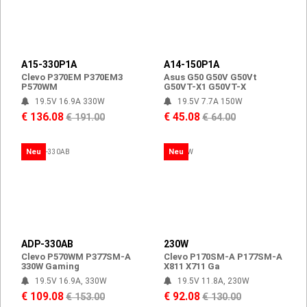
A15-330P1A
A14-150P1A
Clevo P370EM P370EM3
Asus G50 G50V G50Vt
P570WM
G50VT-X1 G50VT-X
19.5V 16.9A 330W
19.5V 7.7A 150W
€ 136.08
€ 45.08
€ 191.00
€ 64.00
Neu
Neu
ADP-330AB
230W
Clevo P570WM P377SM-A
Clevo P170SM-A P177SM-A
330W Gaming
X811 X711 Ga
19.5V 16.9A, 330W
19.5V 11.8A, 230W
€ 109.08
€ 92.08
€ 153.00
€ 130.00