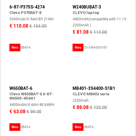
6-87-P375S-4274
W240BUBAT-3
Clevo P375BAT-8
CLEVO laptop
5900mah/5.9AH/89.21WH
4400mAh(compatible with 11.1V
2200mAh )
€ 110.08
€ 154.00
€ 81.08
€ 114.00
Neu
Neu
W650BAT-6
MB401-3S4400-S1B1
Clevo W650BAT-6 6-87-
CLEVO MB402 serie
W650S-4D4A1
2200mah
4400mAH/4.4AH/48.84WH
€ 88.08
€ 123.00
€ 63.08
€ 89.00
Neu
Neu