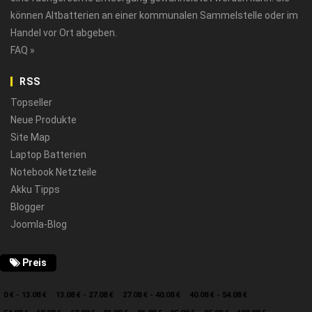
können Altbatterien an einer kommunalen Sammelstelle oder im
Handel vor Ort abgeben.
FAQ »
RSS
Topseller
Neue Produkte
Site Map
Laptop Batterien
Notebook Netzteile
Akku Tipps
Blogger
Joomla-Blog
Preis
0 € - 13.08 €
13.08 € - 27.08 €
27.08 € - 40.08 €
40.08 € - 54.08 €