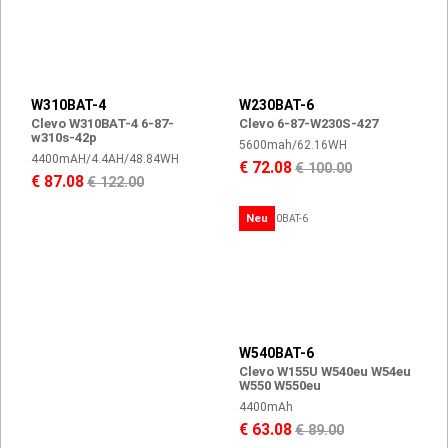
W310BAT-4
W230BAT-6
Clevo W310BAT-4 6-87-
Clevo 6-87-W230S-427
w310s-42p
5600mah/62.16WH
4400mAH/4.4AH/48.84WH
€ 72.08
€ 100.00
€ 87.08
€ 122.00
Neu
W540BAT-6
Clevo W155U W540eu W54eu
W550 W550eu
4400mAh
€ 63.08
€ 89.00