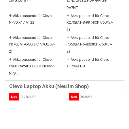
XMG Core 14
Z7-DA5NS Z8-DA7NP G8-
DA7NT
+
+
Akku passend für Clevo
Akku passend für Clevo
NP70 X17 AT22
X270BAT-8-99 (4ICP7/60/57-
2)
+
+
Akku passend für Clevo
Akku passend für Clevo
PD70BAT-6-80(3ICP7/60/57-
PD50BAT-6-80(3ICP7/60/57-
2)
2)
+
+
Akku passend für Clevo
Akku passend für Clevo
P960 Erazer X17801 NP8955
X170BAT-8
NP8...
Clevo Laptop Akku (Neu Im Shop)
Neu
Neu