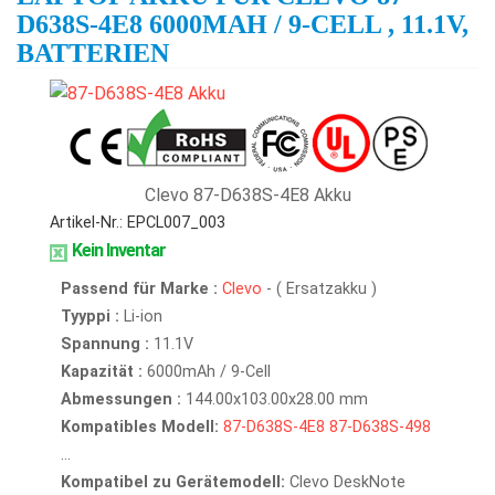
D638S-4E8 6000MAH / 9-CELL , 11.1V,
BATTERIEN
Clevo 87-D638S-4E8 Akku
Artikel-Nr.: EPCL007_003
Kein Inventar
Passend für Marke :
Clevo
- ( Ersatzakku )
Tyyppi :
Li-ion
Spannung :
11.1V
Kapazität :
6000mAh / 9-Cell
Abmessungen :
144.00x103.00x28.00 mm
Kompatibles Modell:
87-D638S-4E8
87-D638S-498
...
Kompatibel zu Gerätemodell:
Clevo DeskNote