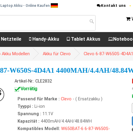
Kontakt uns
Laptop Akku - Online Kaufen
 Netzteile
Handy-Akku
Tablet Akkus
Noteboo
p Akku Modellen
Akku für Clevo
Clevo 6-87-W650S-4D4A1
-W650S-4D4A1 4400MAH/4.4AH/48.84W
Artikel-Nr.: CLE2832
Vorrätig
Passend für Marke :
Clevo
- ( Ersatzakku )
Tyyppi :
Li-ion
Spannung :
11.1V
Kapazität :
4400mAH/4.4AH/48.84WH
Kompatibles Modell:
W650BAT-6
6-87-W650S-