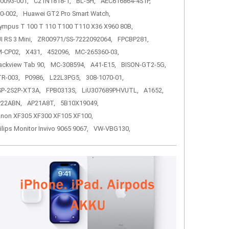
0093-001,
C21N1818-1,
BL-5H,
AEC616864-4S1P,
0-002,
Huawei GT2 Pro Smart Watch,
ympus T 100 T 110 T100 T110 X36 X960 80B,
I RS 3 Mini,
ZR00971/SS-7222092064,
FPCBP281,
-CP02,
X431,
452096,
MC-265360-03,
ackview Tab 90,
MC-308594,
A41-E15,
BISON-GT2-5G,
R-003,
P0986,
L22L3PG5,
308-1070-01,
P-2S2P-XT3A,
FPB0313S,
LiU307689PHVUTL,
A1652,
P22ABN,
AP21A8T,
5B10X19049,
non XF305 XF300 XF105 XF100,
ilips Monitor Invivo 9065 9067,
VW-VBG130,