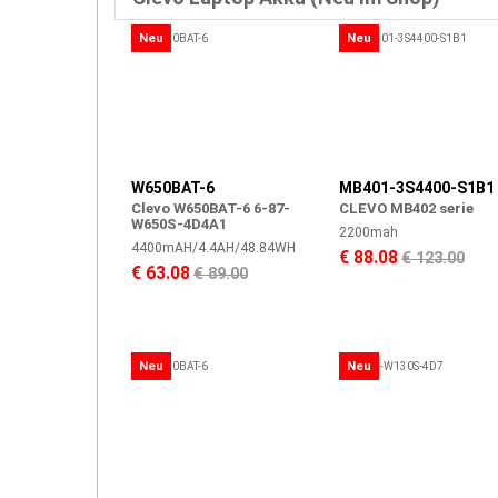
Neu
Neu
W650BAT-6
MB401-3S4400-S1B1
Clevo W650BAT-6 6-87-
CLEVO MB402 serie
W650S-4D4A1
2200mah
4400mAH/4.4AH/48.84WH
€ 88.08
€ 123.00
€ 63.08
€ 89.00
Neu
Neu