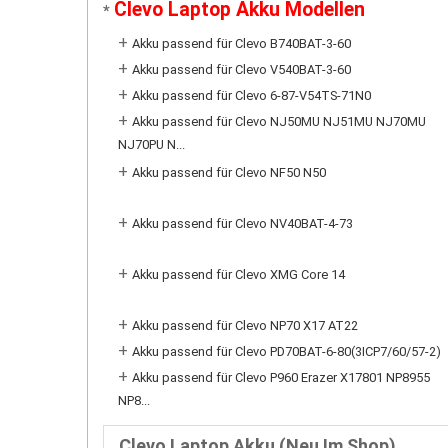
Clevo Laptop Akku Modellen
*
+
Akku passend für Clevo B740BAT-3-60
+
Akku passend für Clevo V540BAT-3-60
+
Akku passend für Clevo 6-87-V54TS-71N0
+
Akku passend für Clevo NJ50MU NJ51MU NJ70MU
NJ70PU N...
+
Akku passend für Clevo NF50 N50
+
Akku passend für Clevo NV40BAT-4-73
+
Akku passend für Clevo XMG Core 14
+
Akku passend für Clevo NP70 X17 AT22
+
Akku passend für Clevo PD70BAT-6-80(3ICP7/60/57-2)
+
Akku passend für Clevo P960 Erazer X17801 NP8955
NP8...
Clevo Laptop Akku (Neu Im Shop)