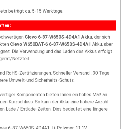
akets beträgt ca. 5-15 Werktage.
ften :
hochwertigen
Clevo 6-87-W650S-4D4A1 Akku
, der sich
ekten
Clevo W650BAT-6 6-87-W650S-4D4A1
Akku, aber
eignet. Die Verwendung und das Laden des Akkus erfolgt
gerät/Netzteil.
nd RoHS-Zertifizierungen. Schneller Versand , 30 Tage
öhere Umwelt-und Sicherheits-Schutz.
hwertiger Komponenten bieten Ihnen ein hohes Maß an
egen Kurzschluss. So kann der Akku eine höhere Anzahl
len Lade / Entlade-Zeiten. Dies bedeutet eine längere
ie 6-87-W650S-4D4A1, Li-Polymer, 11.1V,