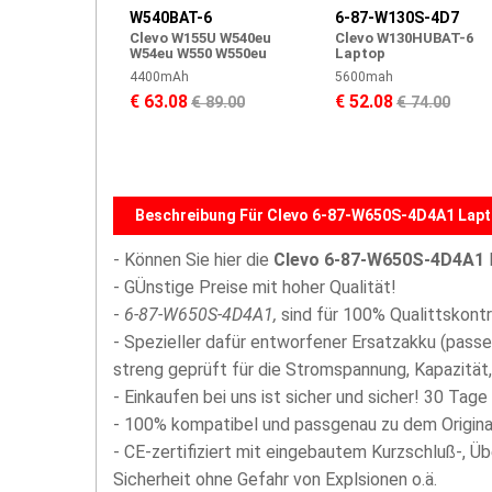
W540BAT-6
6-87-W130S-4D7
Clevo W155U W540eu
Clevo W130HUBAT-6
W54eu W550 W550eu
Laptop
4400mAh
5600mah
€ 63.08
€ 52.08
€ 89.00
€ 74.00
Beschreibung Für Clevo 6-87-W650S-4D4A1 Lapt
- Können Sie hier die
Clevo 6-87-W650S-4D4A1
- GÜnstige Preise mit hoher Qualität!
-
6-87-W650S-4D4A1,
sind für 100% Qualittskontr
- Spezieller dafür entworfener Ersatzakku (passe
streng geprüft für die Stromspannung, Kapazität, 
- Einkaufen bei uns ist sicher und sicher! 30 Tage
- 100% kompatibel und passgenau zu dem Origina
- CE-zertifiziert mit eingebautem Kurzschluß-, Ü
Sicherheit ohne Gefahr von Explsionen o.ä.