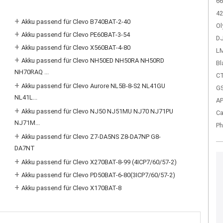
66
42
+
Akku passend für Clevo B740BAT-2-40
Ol
+
Akku passend für Clevo PE60BAT-3-54
DJ
+
Akku passend für Clevo X560BAT-4-80
LM
+
Akku passend für Clevo NH50ED NH50RA NH50RD
Bl
NH70RAQ ...
CT
+
Akku passend für Clevo Aurore NL5B-8-S2 NL41GU
GS
NL41L...
A
+
Akku passend für Clevo NJ50 NJ51MU NJ70 NJ71PU
Ca
NJ71M...
Ph
+
Akku passend für Clevo Z7-DA5NS Z8-DA7NP G8-
DA7NT
+
Akku passend für Clevo X270BAT-8-99 (4ICP7/60/57-2)
+
Akku passend für Clevo PD50BAT-6-80(3ICP7/60/57-2)
+
Akku passend für Clevo X170BAT-8