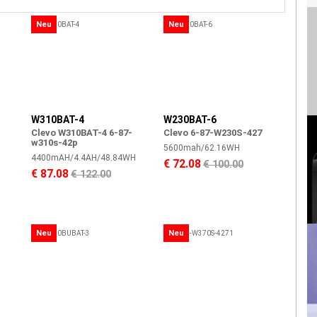
Neu
Neu
W310BAT-4
W230BAT-6
Clevo W310BAT-4 6-87-
Clevo 6-87-W230S-427
w310s-42p
5600mah/62.16WH
4400mAH/4.4AH/48.84WH
€ 72.08
€ 100.00
€ 87.08
€ 122.00
Neu
Neu