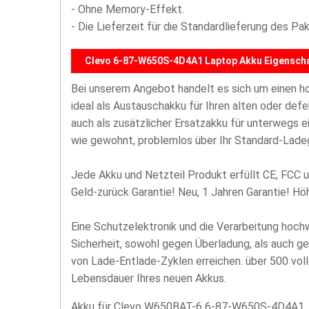
- Ohne Memory-Effekt.
- Die Lieferzeit für die Standardlieferung des P
Clevo 6-87-W650S-4D4A1 Laptop Akku Eigenscha
Bei unserem Angebot handelt es sich um einen 
ideal als Austauschakku für Ihren alten oder def
auch als zusätzlicher Ersatzakku für unterwegs 
wie gewohnt, problemlos über Ihr Standard-Lade
Jede Akku und Netzteil Produkt erfüllt CE, FCC u
Geld-zurück Garantie! Neu, 1 Jahren Garantie! H
Eine Schutzelektronik und die Verarbeitung hoc
Sicherheit, sowohl gegen Überladung, als auch g
von Lade-Entlade-Zyklen erreichen. über 500 vol
Lebensdauer Ihres neuen Akkus.
Akku für Clevo W650BAT-6 6-87-W650S-4D4A1, w