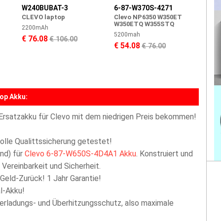
W240BUBAT-3
6-87-W370S-4271
CLEVO laptop
Clevo NP6350 W350ET
W350ETQ W355STQ
2200mAh
5200mah
€ 76.08
€ 106.00
€ 54.08
€ 76.00
op Akku:
Ersatzakku für Clevo mit dem niedrigen Preis bekommen!
olle Qualittssicherung getestet!
nd) für
Clevo 6-87-W650S-4D4A1 Akku
. Konstruiert und
Vereinbarkeit und Sicherheit.
 Geld-Zurück! 1 Jahr Garantie!
l-Akku!
berladungs- und Überhitzungsschutz, also maximale