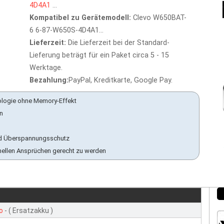
4D4A1
...
Kompatibel zu Gerätemodell:
Clevo W650BAT-
6 6-87-W650S-4D4A1...
Lieferzeit:
Die Lieferzeit bei der Standard-
Lieferung beträgt für ein Paket circa 5 - 15
Werktage.
Bezahlung:
PayPal, Kreditkarte, Google Pay.
ologie ohne Memory-Effekt
en
 und Überspannungsschutz
nellen Ansprüchen gerecht zu werden
o
- ( Ersatzakku )