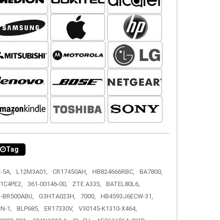
Tag
-5A,
L12M3A01,
CR17450AH,
HB824666RBC,
BA7800,
1C4PE2,
361-00146-00,
ZTE A33S,
BATEL80L6,
-BR500ABU,
G3HTA023H,
7000,
HB4593J6ECW-31,
N-1,
BLP685,
ER17330V,
V30145-K1310-X464,