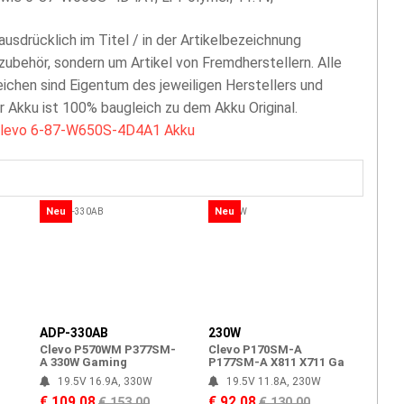
 ausdrücklich im Titel / in der Artikelbezeichnung
zubehör, sondern um Artikel von Fremdherstellern. Alle
chen sind Eigentum des jeweiligen Herstellers und
er Akku ist 100% baugleich zu dem Akku Original.
levo 6-87-W650S-4D4A1 Akku
Neu
Neu
ADP-330AB
230W
Clevo P570WM P377SM-
Clevo P170SM-A
A 330W Gaming
P177SM-A X811 X711 Ga
19.5V 16.9A, 330W
19.5V 11.8A, 230W
€ 109.08
€ 92.08
€ 153.00
€ 130.00