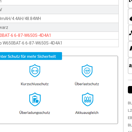
n
1V
0mAH/4.4AH/48.84WH
warz
0BAT-6
6-87-W650S-4D4A1
vo W650BAT-6 6-87-W650S-4D4A1
BL
L2
EB
BL