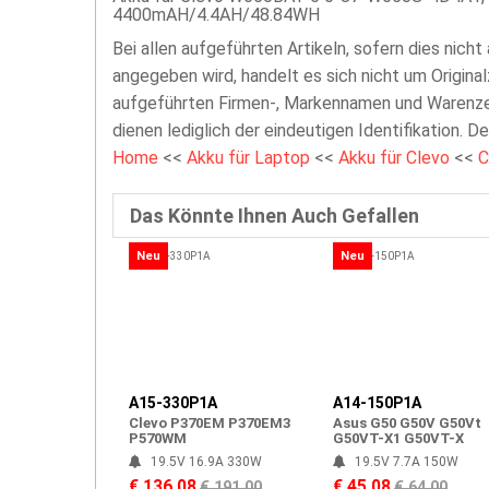
4400mAH/4.4AH/48.84WH
Bei allen aufgeführten Artikeln, sofern dies nicht
angegeben wird, handelt es sich nicht um Original
aufgeführten Firmen-, Markennamen und Warenzei
dienen lediglich der eindeutigen Identifikation. D
Home
<<
Akku für Laptop
<<
Akku für Clevo
<<
C
Das Könnte Ihnen Auch Gefallen
Neu
Neu
A15-330P1A
A14-150P1A
Clevo P370EM P370EM3
Asus G50 G50V G50Vt
P570WM
G50VT-X1 G50VT-X
19.5V 16.9A 330W
19.5V 7.7A 150W
€ 136.08
€ 45.08
€ 191.00
€ 64.00