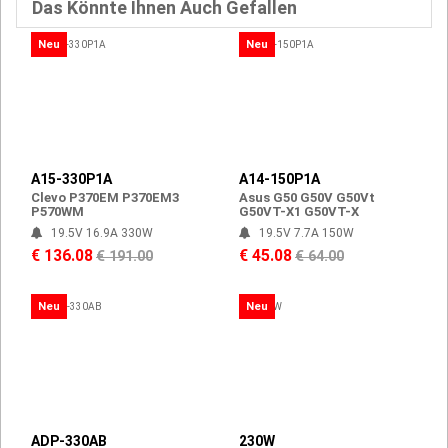
Das Könnte Ihnen Auch Gefallen
Neu
Neu
A15-330P1A
A14-150P1A
Clevo P370EM P370EM3
Asus G50 G50V G50Vt
P570WM
G50VT-X1 G50VT-X
19.5V 16.9A 330W
19.5V 7.7A 150W
€ 136.08
€ 45.08
€ 191.00
€ 64.00
Neu
Neu
ADP-330AB
230W