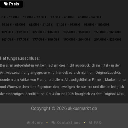
Preis
0 € - 13.08 €
13.08 € - 27.08 €
27.08 € - 40.08 €
40.08 € - 54.08 €
54.08 € - 68.08 €
68.08 € - 81.08 €
81.08 € - 95.08 €
95.08 € - 109.08 €
109.08 € - 122.08 €
122.08 € - 136.08 €
136.08 € - 150.08 €
150.08 € - 163.08 €
163.08 € - 177.08 €
177.08 € - 190.08 €
190.08 € - 204.08 €
204.08 € - 526.08 €
Haftungsausschluss:
Bei allen aufgeführten Artikeln, sofern dies nicht ausdrücklich im Titel / in der
Artikelbezeichnung angegeben wird, handelt es sich nicht um Originalzubehör,
sondern um Artikel von Fremdherstellern. Alle aufgeführten Firmen-, Markennamen
und Warenzeichen sind Eigentum des jeweiligen Herstellers und dienen lediglich
der eindeutigen Identifikation. Der Akku ist 100% baugleich zu dem Original Akku.
Copyright © 2026 akkusmarkt.de
Home
Kontakt uns
FAQ