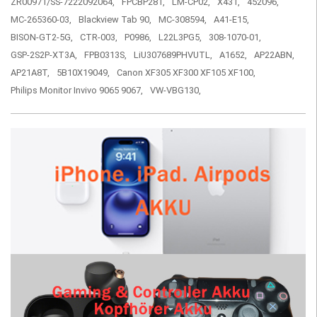
ZR00971/SS-7222092064,
FPCBP281,
LM-CP02,
X431,
452096,
MC-265360-03,
Blackview Tab 90,
MC-308594,
A41-E15,
BISON-GT2-5G,
CTR-003,
P0986,
L22L3PG5,
308-1070-01,
GSP-2S2P-XT3A,
FPB0313S,
LiU307689PHVUTL,
A1652,
AP22ABN,
AP21A8T,
5B10X19049,
Canon XF305 XF300 XF105 XF100,
Philips Monitor Invivo 9065 9067,
VW-VBG130,