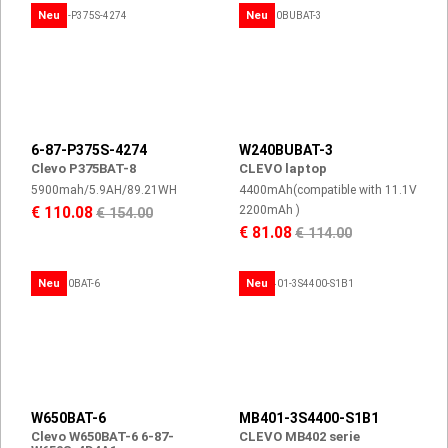
Neu
Neu
6-87-P375S-4274
W240BUBAT-3
Clevo P375BAT-8
CLEVO laptop
5900mah/5.9AH/89.21WH
4400mAh(compatible with 11.1V
2200mAh )
€ 110.08
€ 154.00
€ 81.08
€ 114.00
Neu
Neu
W650BAT-6
MB401-3S4400-S1B1
Clevo W650BAT-6 6-87-
CLEVO MB402 serie