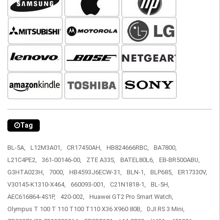
Tag
BL-5A,
L12M3A01,
CR17450AH,
HB824666RBC,
BA7800,
L21C4PE2,
361-00146-00,
ZTE A33S,
BATEL80L6,
EB-BR500ABU,
G3HTA023H,
7000,
HB4593J6ECW-31,
BLN-1,
BLP685,
ER17330V,
V30145-K1310-X464,
660093-001,
C21N1818-1,
BL-5H,
AEC616864-4S1P,
420-002,
Huawei GT2 Pro Smart Watch,
Olympus T 100 T 110 T100 T110 X36 X960 80B,
DJI RS 3 Mini,