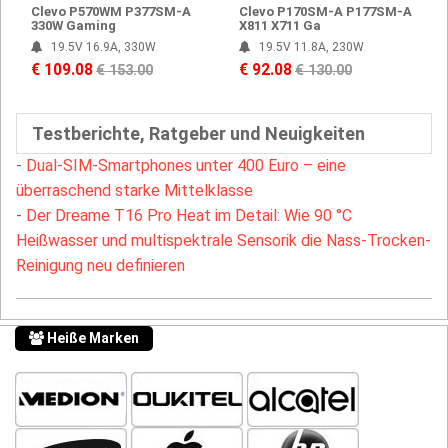
Clevo P570WM P377SM-A
Clevo P170SM-A P177SM-A
330W Gaming
X811 X711 Ga
19.5V 16.9A, 330W
19.5V 11.8A, 230W
€ 109.08
€ 92.08
€ 153.00
€ 130.00
Testberichte, Ratgeber und Neuigkeiten
-
Dual-SIM-Smartphones unter 400 Euro – eine
überraschend starke Mittelklasse
-
Der Dreame T16 Pro Heat im Detail: Wie 90 °C
Heißwasser und multispektrale Sensorik die Nass-Trocken-
Reinigung neu definieren
Heiße Marken