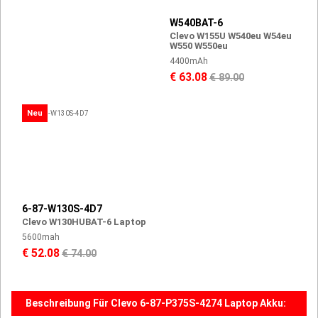
W540BAT-6
Clevo W155U W540eu W54eu
W550 W550eu
4400mAh
€ 63.08
€ 89.00
Neu
6-87-W130S-4D7
Clevo W130HUBAT-6 Laptop
5600mah
€ 52.08
€ 74.00
Beschreibung Für Clevo 6-87-P375S-4274 Laptop Akku: