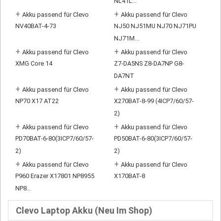
NL41L...
+
+
Akku passend für Clevo
Akku passend für Clevo
NV40BAT-4-73
NJ50 NJ51MU NJ70 NJ71PU
NJ71M...
+
+
Akku passend für Clevo
Akku passend für Clevo
XMG Core 14
Z7-DA5NS Z8-DA7NP G8-
DA7NT
+
+
Akku passend für Clevo
Akku passend für Clevo
NP70 X17 AT22
X270BAT-8-99 (4ICP7/60/57-
2)
+
+
Akku passend für Clevo
Akku passend für Clevo
PD70BAT-6-80(3ICP7/60/57-
PD50BAT-6-80(3ICP7/60/57-
2)
2)
+
+
Akku passend für Clevo
Akku passend für Clevo
P960 Erazer X17801 NP8955
X170BAT-8
NP8...
Clevo Laptop Akku (Neu Im Shop)