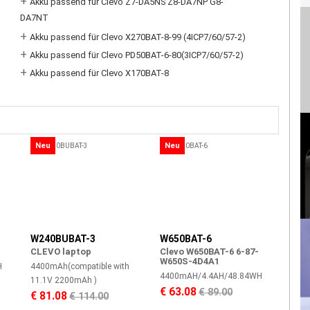
+
Akku passend für Clevo Z7-DA5NS Z8-DA7NP G8-
DA7NT
+
Akku passend für Clevo X270BAT-8-99 (4ICP7/60/57-2)
+
Akku passend für Clevo PD50BAT-6-80(3ICP7/60/57-2)
+
Akku passend für Clevo X170BAT-8
Neu
Neu
W240BUBAT-3
W650BAT-6
CLEVO laptop
Clevo W650BAT-6 6-87-
W650S-4D4A1
H
4400mAh(compatible with
4400mAH/4.4AH/48.84WH
11.1V 2200mAh )
€ 63.08
€ 89.00
€ 81.08
€ 114.00