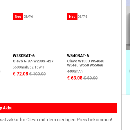
Neu
Neu
W230BAT-6
W540BAT-6
Clevo 6-87-W230S-427
Clevo W155U W540eu
W54eu W550 W550eu
5600mah/62.16WH
H
4400mAh
€ 72.08
€ 100.00
€ 63.08
€ 89.00
p Akku:
satzakku für Clevo mit dem niedrigen Preis bekommen!