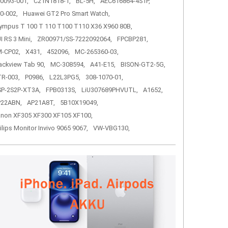
0093-001,
C21N1818-1,
BL-5H,
AEC616864-4S1P,
0-002,
Huawei GT2 Pro Smart Watch,
ympus T 100 T 110 T100 T110 X36 X960 80B,
I RS 3 Mini,
ZR00971/SS-7222092064,
FPCBP281,
-CP02,
X431,
452096,
MC-265360-03,
ackview Tab 90,
MC-308594,
A41-E15,
BISON-GT2-5G,
R-003,
P0986,
L22L3PG5,
308-1070-01,
P-2S2P-XT3A,
FPB0313S,
LiU307689PHVUTL,
A1652,
P22ABN,
AP21A8T,
5B10X19049,
non XF305 XF300 XF105 XF100,
ilips Monitor Invivo 9065 9067,
VW-VBG130,