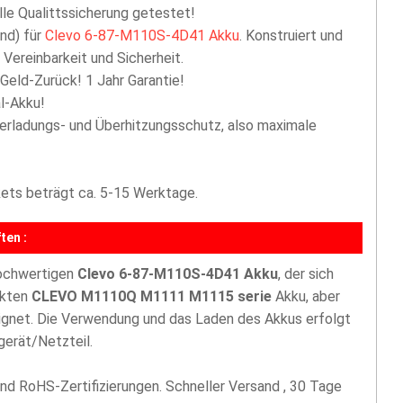
lle Qualittssicherung getestet!
nd) für
Clevo 6-87-M110S-4D41 Akku
. Konstruiert und
Vereinbarkeit und Sicherheit.
 Geld-Zurück! 1 Jahr Garantie!
l-Akku!
berladungs- und Überhitzungsschutz, also maximale
akets beträgt ca. 5-15 Werktage.
ten :
hochwertigen
Clevo 6-87-M110S-4D41 Akku
, der sich
ekten
CLEVO M1110Q M1111 M1115 serie
Akku, aber
eignet. Die Verwendung und das Laden des Akkus erfolgt
gerät/Netzteil.
nd RoHS-Zertifizierungen. Schneller Versand , 30 Tage