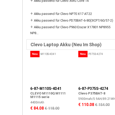
+
Akku passend für Clevo XMG Core 14
+
Akku passend für Clevo NP70 X17 AT22
+
Akku passend für Clevo PD70BAT-6-80(3ICP7/60/57-2)
+
Akku passend für Clevo P960 Erazer X17801 NP8955
NP8...
Clevo Laptop Akku (Neu Im Shop)
Neu
Neu
6-87-M110S-4D41
6-87-P375S-4274
CLEVO M1110Q M1111
Clevo P375BAT-8
M1115 serie
5900mah/5.9AH/89.21W
4400mAh
€ 110.08
€ 154.00
€ 84.08
€ 118.00