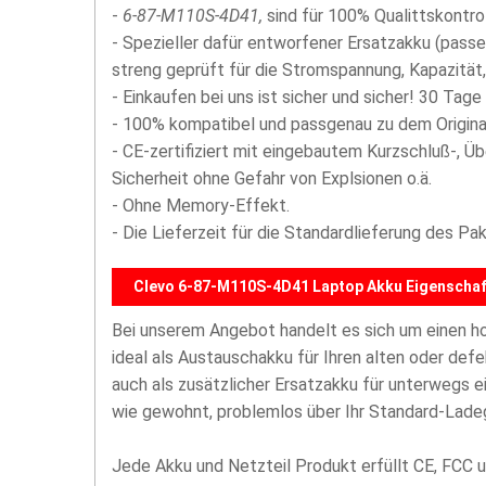
-
6-87-M110S-4D41,
sind für 100% Qualittskontro
- Spezieller dafür entworfener Ersatzakku (passe
streng geprüft für die Stromspannung, Kapazität, 
- Einkaufen bei uns ist sicher und sicher! 30 Tage
- 100% kompatibel und passgenau zu dem Origina
- CE-zertifiziert mit eingebautem Kurzschluß-, Ü
Sicherheit ohne Gefahr von Explsionen o.ä.
- Ohne Memory-Effekt.
- Die Lieferzeit für die Standardlieferung des P
Clevo 6-87-M110S-4D41 Laptop Akku Eigenschaf
Bei unserem Angebot handelt es sich um einen 
ideal als Austauschakku für Ihren alten oder def
auch als zusätzlicher Ersatzakku für unterwegs 
wie gewohnt, problemlos über Ihr Standard-Lade
Jede Akku und Netzteil Produkt erfüllt CE, FCC u