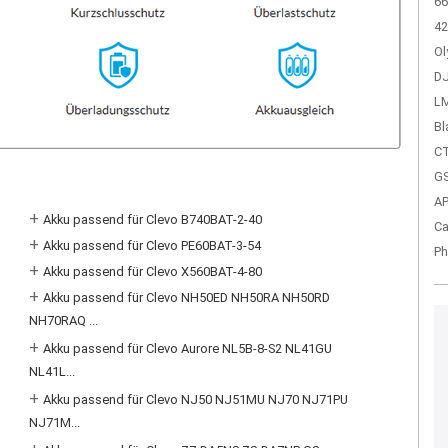
66
42
Ol
DJ
LM
Bl
CT
GS
A
+
Akku passend für Clevo B740BAT-2-40
Ca
+
Akku passend für Clevo PE60BAT-3-54
Ph
+
Akku passend für Clevo X560BAT-4-80
+
Akku passend für Clevo NH50ED NH50RA NH50RD
NH70RAQ ...
+
Akku passend für Clevo Aurore NL5B-8-S2 NL41GU
NL41L...
+
Akku passend für Clevo NJ50 NJ51MU NJ70 NJ71PU
NJ71M...