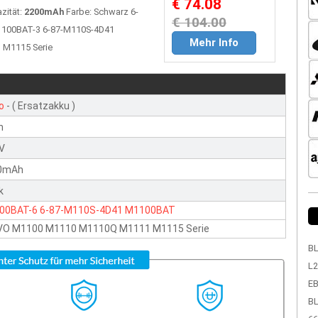
€ 74.08
zität:
2200mAh
Farbe: Schwarz 6-
€ 104.00
M1100BAT-3 6-87-M110S-4D41
Mehr Info
 M1115 Serie
o
- ( Ersatzakku )
n
1V
0mAh
k
00BAT-6
6-87-M110S-4D41
M1100BAT
VO M1100 M1110 M1110Q M1111 M1115 Serie
BL
L2
EB
BL