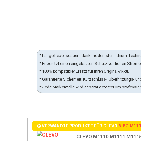
* Lange Lebensdauer - dank modernster Lithium-Techn
* Er besitzt einen eingebauten Schutz vor hohen Ström
* 100% kompatibler Ersatz für Ihren Original-Akku.
* Garantierte Sicherheit: Kurzschluss-, Überhitzungs-
* Jede Markenzelle wird separat getestet um professio
VERWANDTE PRODUKTE FÜR CLEVO
6-87-M11
CLEVO M1110 M1111 M1115 