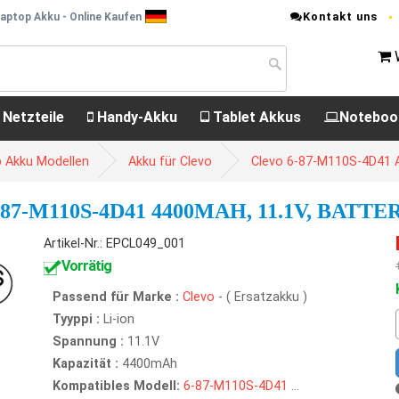
Kontakt uns
aptop Akku - Online Kaufen
 Netzteile
Handy-Akku
Tablet Akkus
Noteboo
p Akku Modellen
Akku für Clevo
Clevo 6-87-M110S-4D41 
7-M110S-4D41 4400MAH, 11.1V, BATTE
Artikel-Nr.: EPCL049_001
Vorrätig
Passend für Marke :
Clevo
- ( Ersatzakku )
Tyyppi :
Li-ion
Spannung :
11.1V
Kapazität :
4400mAh
Kompatibles Modell:
6-87-M110S-4D41
...