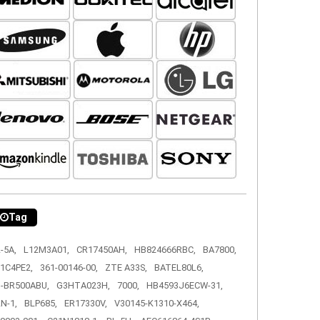
Tag
-5A,
L12M3A01,
CR17450AH,
HB824666RBC,
BA7800,
1C4PE2,
361-00146-00,
ZTE A33S,
BATEL80L6,
-BR500ABU,
G3HTA023H,
7000,
HB4593J6ECW-31,
N-1,
BLP685,
ER17330V,
V30145-K1310-X464,