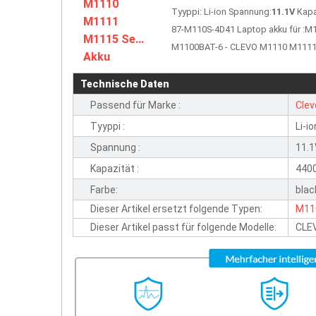
Tyyppi: Li-ion Spannung:
11.1V
Kapa
87-M110S-4D41 Laptop akku für :
M1100BAT-6 - CLEVO M1110 M1111
Technische Daten
Passend für Marke :
Clev
Tyyppi :
Li-io
Spannung :
11.
Kapazität :
440
Farbe:
blac
Dieser Artikel ersetzt folgende Typen:
M11
Dieser Artikel passt für folgende Modelle:
CLE