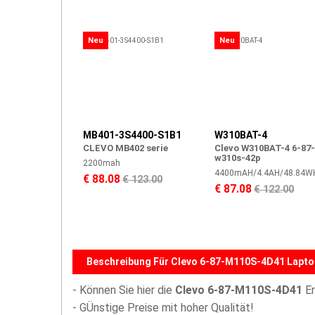
Neu
Neu
MB401-3S4400-S1B1
W310BAT-4
CLEVO MB402 serie
Clevo W310BAT-4 6-87-
w310s-42p
2200mah
4400mAH/4.4AH/48.84W
€ 88.08
€ 123.00
€ 87.08
€ 122.00
Beschreibung Für Clevo 6-87-M110S-4D41 Lapto
- Können Sie hier die
Clevo 6-87-M110S-4D41
Er
- GÜnstige Preise mit hoher Qualität!