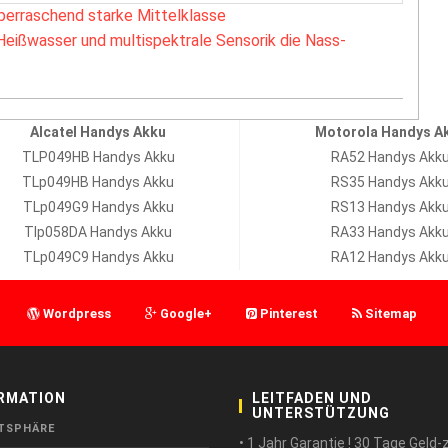
berraschend starke Mittelklasse
Heißwasser und multispektrale Sensorik die Nass-
Alcatel Handys Akku
Motorola Handys A
TLP049HB Handys Akku
RA52 Handys Akk
TLp049HB Handys Akku
RS35 Handys Akk
TLp049G9 Handys Akku
RS13 Handys Akk
Tlp058DA Handys Akku
RA33 Handys Akk
TLp049C9 Handys Akku
RA12 Handys Akk
Wordpress
Google+
Pinterest
Sitemap
RMATION
LEITFADEN UND
UNTERSTÜTZUNG
TSPHÄRE
• 1 Jahr Garantie ! 30 Tage Geld-