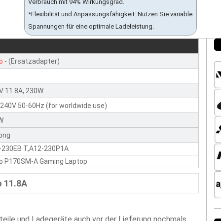
Verbrauch mit 94% Wirkungsgrad.
*Flexibilität und Anpassungsfähigkeit: Nutzen Sie variable
Spannungen für eine optimale Ladeleistung.
o
- (Ersatzadapter)
V 11.8A, 230W
240V 50-60Hz (for worldwide use)
W
ong
-230EB T,A12-230P1A
vo P170SM-A Gaming Laptop
o 11.8A
zteile und Ladegeräte auch vor der Lieferung nochmals