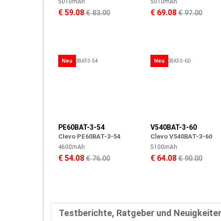
5010mAh
5010mAh
€ 59.08
€ 69.08
€ 83.00
€ 97.00
Neu
Neu
PE60BAT-3-54
V540BAT-3-60
Clevo PE60BAT-3-54
Clevo V540BAT-3-60
4600mAh
5100mAh
€ 54.08
€ 64.08
€ 76.00
€ 90.00
Testberichte, Ratgeber und Neuigkeite