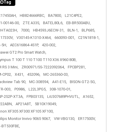
Tag
R17450AH,
HB824666RBC,
BA7800,
L21C4PE2,
1-00146-00,
ZTE A33S,
BATEL80L6,
EB-BR500ABU,
3HTA023H,
7000,
HB4593J6ECW-31,
BLN-1,
BLP685,
17330V,
V30145-K1310-X464,
660093-001,
C21N1818-1,
-5H,
AEC616864-4S1P,
420-002,
awei GT2 Pro Smart Watch,
ympus T 100 T 110 T100 T110 X36 X960 80B,
I RS 3 Mini,
ZR00971/SS-7222092064,
FPCBP281,
-CP02,
X431,
452096,
MC-265360-03,
ackview Tab 90,
MC-308594,
A41-E15,
BISON-GT2-5G,
R-003,
P0986,
L22L3PG5,
308-1070-01,
P-2S2P-XT3A,
FPB0313S,
LiU307689PHVUTL,
A1652,
P22ABN,
AP21A8T,
5B10X19049,
non XF305 XF300 XF105 XF100,
ilips Monitor Invivo 9065 9067,
VW-VBG130,
ER17500V,
-BT530FBE,