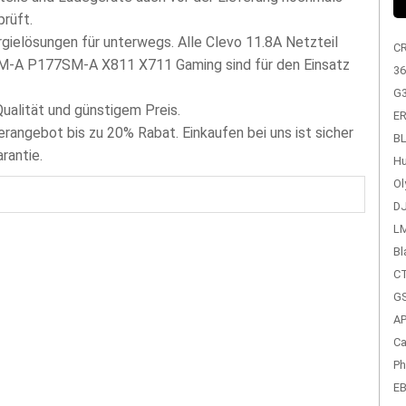
prüft.
gielösungen für unterwegs. Alle Clevo 11.8A Netzteil
C
SM-A P177SM-A X811 X711 Gaming sind für den Einsatz
36
G
Qualität und günstigem Preis.
ER
erangebot bis zu 20% Rabat. Einkaufen bei uns ist sicher
BL
rantie.
Hu
Ol
DJ
LM
Bl
CT
GS
A
Ca
Ph
EB