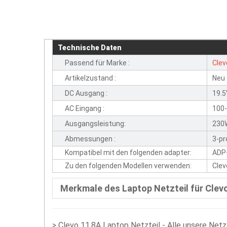
Technische Daten
Passend für Marke :
Clev
Artikelzustand :
Neu
DC Ausgang :
19.5
AC Eingang :
100-
Ausgangsleistung:
230
Abmessungen :
3-pr
Kompatibel mit den folgenden adapter:
ADP
Zu den folgenden Modellen verwenden:
Cle
Merkmale des Laptop Netzteil für Clev
>
Clevo 11.8A Laptop Netzteil - Alle unsere Net