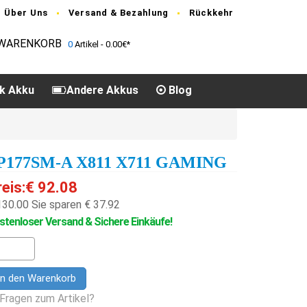
Über Uns
Versand & Bezahlung
Rückkehr
WARENKORB
0
Artikel - 0.00€*
k Akku
Andere Akkus
Blog
P177SM-A X811 X711 GAMING
reis:€ 92.08
130.00
Sie sparen € 37.92
stenloser Versand & Sichere Einkäufe!
In den Warenkorb
Fragen zum Artikel?