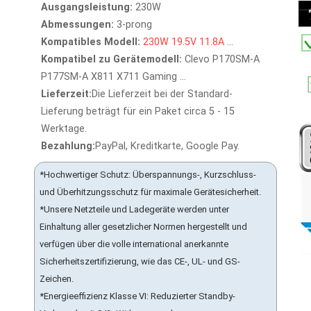
Ausgangsleistung:
230W
Abmessungen:
3-prong
Kompatibles Modell:
230W
19.5V
11.8A
...
Kompatibel zu Gerätemodell:
Clevo P170SM-A
P177SM-A X811 X711 Gaming ...
Lieferzeit:
Die Lieferzeit bei der Standard-
Lieferung beträgt für ein Paket circa 5 - 15
Werktage.
Bezahlung:
PayPal, Kreditkarte, Google Pay.
*Hochwertiger Schutz: Überspannungs-, Kurzschluss-
und Überhitzungsschutz für maximale Gerätesicherheit.
*Unsere Netzteile und Ladegeräte werden unter
Einhaltung aller gesetzlicher Normen hergestellt und
verfügen über die volle international anerkannte
Sicherheitszertifizierung, wie das CE-, UL- und GS-
Zeichen.
*Energieeffizienz Klasse VI: Reduzierter Standby-