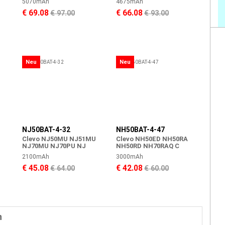
5070mAh
4675mAh
€ 69.08
€ 66.08
€ 97.00
€ 93.00
Neu
Neu
NJ50BAT-4-32
NH50BAT-4-47
Clevo NJ50MU NJ51MU
Clevo NH50ED NH50RA
NJ70MU NJ70PU NJ
NH50RD NH70RAQ C
2100mAh
3000mAh
€ 45.08
€ 42.08
€ 64.00
€ 60.00
n