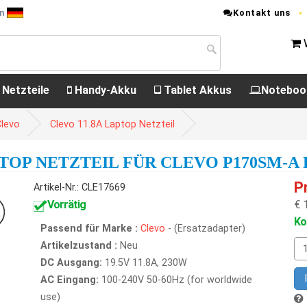
Kontakt uns
en
 Netzteile
Handy-Akku
Tablet Akkus
Noteboo
Clevo
Clevo 11.8A Laptop Netzteil
PTOP NETZTEIL FÜR CLEVO P170SM-A 
P
Artikel-Nr.: CLE17669
Vorrätig
€ 
Ko
Passend für Marke :
Clevo
- (Ersatzadapter)
Artikelzustand :
Neu
DC Ausgang:
19.5V 11.8A, 230W
AC Eingang:
100-240V 50-60Hz (for worldwide
use)